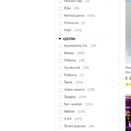
Plesové šaty
(3)
Říše
(89)
Mořská panna
(426)
Princezna
(5)
Plášť
(316)
VýSTřIH
Asymetrický krk
(28)
Bateau
(200)
Ohlávka
(28)
Vysoká krk
(64)
Dlo
Dro
Podkova
(3)
€ 
Šperk
(229)
Jedno rameno
(136)
Špagety
(100)
Bez ramínek
(124)
Miláček
(139)
V-krk
(423)
Široké popruhy
(44)