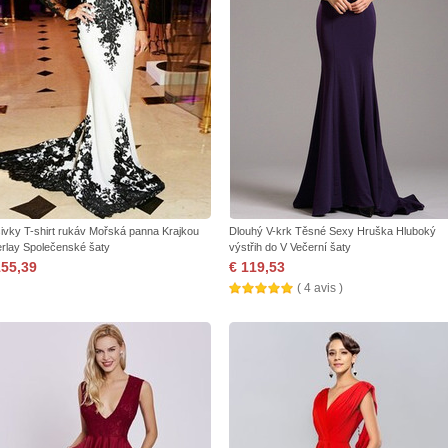
ivky T-shirt rukáv Mořská panna Krajkou
Dlouhý V-krk Těsné Sexy Hruška Hluboký
rlay Společenské šaty
výstřih do V Večerní šaty
155,39
€ 119,53
( 4 avis )