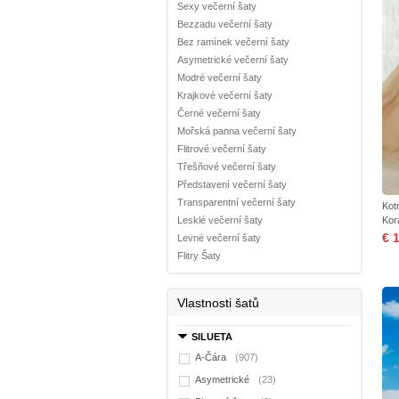
Sexy večerní šaty
Bezzadu večerní šaty
Bez ramínek večerní šaty
Asymetrické večerní šaty
Modré večerní šaty
Krajkové večerní šaty
Černé večerní šaty
Mořská panna večerní šaty
Flitrové večerní šaty
Třešňové večerní šaty
Představení večerní šaty
Transparentní večerní šaty
Kot
Lesklé večerní šaty
Kor
€ 
Levné večerní šaty
Flitry Šaty
Vlastnosti šatů
SILUETA
A-Čára
(907)
Asymetrické
(23)