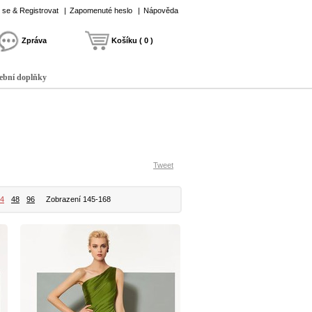
t se & Registrovat
|
Zapomenuté heslo
|
Nápověda
Zpráva
Košíku ( 0 )
ební doplňky
Tweet
4
48
96
Zobrazení 145-168