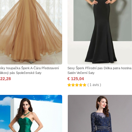
níky houpačka Šperk A-Čára Představení
Sexy Šperk Přírodní pas Délka patra hostina
álkový pás Společenské šaty
Satén Večerní šaty
122,28
€ 125,04
( 1 avis )