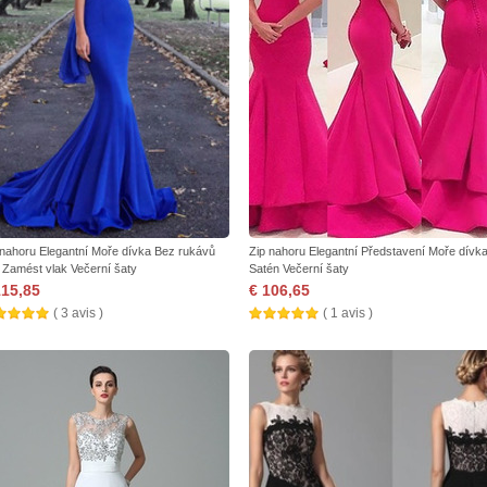
 nahoru Elegantní Moře dívka Bez rukávů
Zip nahoru Elegantní Představení Moře dívk
 Zamést vlak Večerní šaty
Satén Večerní šaty
115,85
€ 106,65
( 3 avis )
( 1 avis )