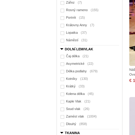
Zářez
(7)
Rosný rameno
(155)
Portrét
(15)
Královny Anny
(7)
Lopatka
(37)
Náměstí
(31)
DOLNí LEM/VLAK
Čaj délka
(21)
Asymetrické
(22)
Náš
Délka podlahy
(679)
Ove
Kotníky
(130)
€ 
Krátký
(33)
Kolena délka
(45)
Kaple Vlak
(21)
Soud vlak
(26)
Zamést vlak
(1004)
Dlouhý
(858)
TKANINA