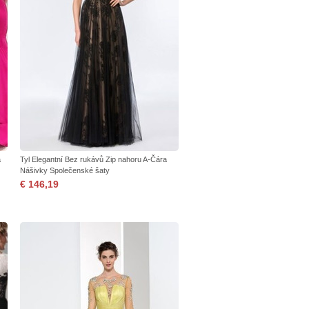
a
Tyl Elegantní Bez rukávů Zip nahoru A-Čára
Nášivky Společenské šaty
€ 146,19