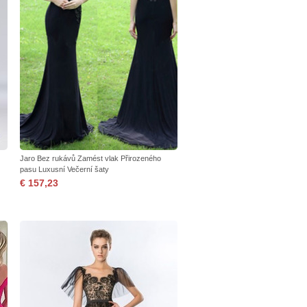
Jaro Bez rukávů Zamést vlak Přirozeného
pasu Luxusní Večerní šaty
€ 157,23