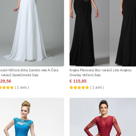
tování Klíčová dírka Zamést vlak A-Čára
Krajka Plisovaný Bez rukávů Léto Krajkou
 rukávů Společenské šaty
Overlay Večerní šaty
129,56
€ 115,85
( 1 avis )
( 1 avis )