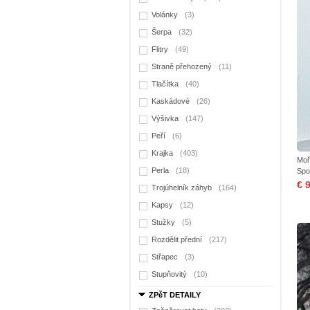
Volánky
(3)
Šerpa
(32)
Flitry
(49)
Straně přehozený
(11)
Tlačítka
(40)
Kaskádové
(26)
Výšivka
(147)
Peří
(6)
Krajka
(403)
Moř
Perla
(18)
Spo
€ 
Trojúhelník záhyb
(164)
Kapsy
(12)
Stužky
(5)
Rozdělit přední
(217)
Střapec
(3)
Stupňovitý
(10)
ZPěT DETAILY