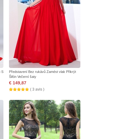
u S
Představení Bez rukávů Zamést vlak Přikrýt
Šifón Večerní šaty
€ 149,87
( 3 avis )