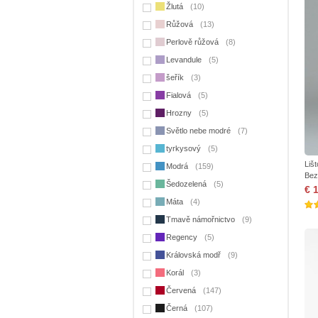
Žlutá
(10)
Růžová
(13)
Perlově růžová
(8)
Levandule
(5)
šeřík
(3)
Fialová
(5)
Hrozny
(5)
Světlo nebe modré
(7)
tyrkysový
(5)
Liš
Modrá
(159)
Bez
Šedozelená
(5)
€ 
Máta
(4)
Tmavě námořnictvo
(9)
Regency
(5)
Královská modř
(9)
Korál
(3)
Červená
(147)
Černá
(107)