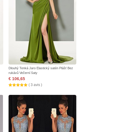
Dlouhý Tenká Jaro Elastický satén Plášť Bez
rukávů Večerní šaty
€ 106,65
( 3 avis )