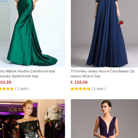
uhý Miláček Rouška Zašněrovat boty
Tři čtvrtiny rukávy Iluze A-Čára Bateau Zip
bounký Společenské šaty
nahoru Večerní šaty
103,89
€ 159,06
( 1 avis )
( 1 avis )