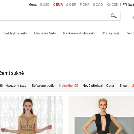
Měna :
$ USD
€ EUR
£ GBP
₣ CHF
$ CAD
Kč CZK
|
Přihlási
Koktejlové šaty
Družička Šaty
Květinové dívky šaty
Matky šaty
Svat
černí sukně
664 Nalezeny šaty
Seřazeno podle :
Nejoblíbenější
Nově příchozí
Cena
Show :
2