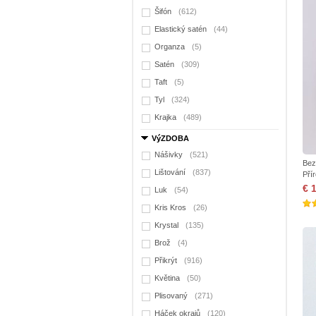
Šifón
(612)
Elastický satén
(44)
Organza
(5)
Satén
(309)
Taft
(5)
Tyl
(324)
Krajka
(489)
VýZDOBA
Nášivky
(521)
Bez
Lištování
(837)
Pří
€ 
Luk
(54)
Kris Kros
(26)
Krystal
(135)
Brož
(4)
Přikrýt
(916)
Květina
(50)
Plisovaný
(271)
Háček okrajů
(120)