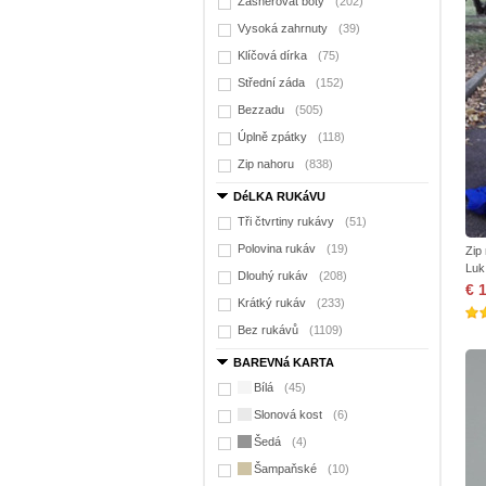
Zašněrovat boty
(202)
Vysoká zahrnuty
(39)
Klíčová dírka
(75)
Střední záda
(152)
Bezzadu
(505)
Úplně zpátky
(118)
Zip nahoru
(838)
DéLKA RUKáVU
Tři čtvrtiny rukávy
(51)
Polovina rukáv
(19)
Zip
Luk
Dlouhý rukáv
(208)
€ 
Krátký rukáv
(233)
Bez rukávů
(1109)
BAREVNá KARTA
Bílá
(45)
Slonová kost
(6)
Šedá
(4)
Šampaňské
(10)