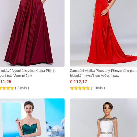
 rukávů Vysoká krytina Krajka Přikrýt
Zametání vlečka Plisovaný Přirozeného pas
rodní pas Večerní šaty
hlubokým výstřihem Večerní šaty
111,25
€ 112,17
( 2 avis )
( 1 avis )