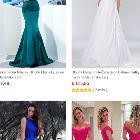
ská panna Miláček Dlouhý Elastický satén
Dlouhý Elegantní A-Čára Šifón Bateau Krátký
lečenské šaty
rukáv Společenské šaty
97,46
€ 115,85
( 2 avis )