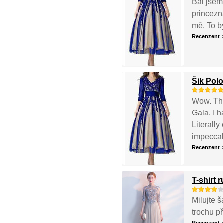
Bál jsem 
princezna
mě. To b
Recenzent 
Šik Polo
Wow. The
Gala. I 
Literally
impeccabl
Recenzent 
T-shirt 
Milujte š
trochu př
Recenzent 