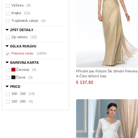
Výšivka
(9)
Krajka
(12)
Trojúhelník záhyb
(4)
ZPěT DETAILY
Zip nahoru
(12)
DéLKA RUKáVU
Polovina rukáv
(1664)
BAREVNá KARTA
Červená
(4)
Přírodní pas Podzim Šik Střední Polovina
A-Čára Večerní šaty
Černá
(3)
€ 137,92
PRICE
100 - 150
(14)
150 - 200
(4)