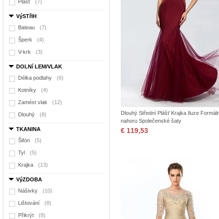
Plášť
(7)
VýSTřIH
Bateau
(7)
Šperk
(4)
V-krk
(3)
DOLNí LEM/VLAK
Délka podlahy
(6)
Kotníky
(4)
Zamést vlak
(12)
Dlouhý Střední Plášť Krajka Iluze Formáln
Dlouhý
(8)
nahoru Společenské šaty
TKANINA
€ 119,53
Šifón
(5)
Tyl
(5)
Krajka
(13)
VýZDOBA
Nášivky
(10)
Lištování
(8)
Přikrýt
(8)