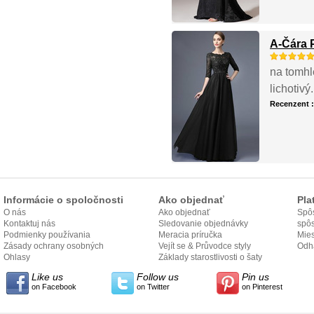
A-Čára P
na tomhl
lichotivý.
Recenzent 
Informácie o spoločnosti
Ako objednať
Pla
O nás
Ako objednať
Spôs
Kontaktuj nás
Sledovanie objednávky
spô
Podmienky používania
Meracia príručka
Mies
Zásady ochrany osobných
Vejít se & Průvodce styly
odo
Odh
údajov
Ohlasy
Základy starostlivosti o šaty
Like us
Follow us
Pin us
on Facebook
on Twitter
on Pinterest