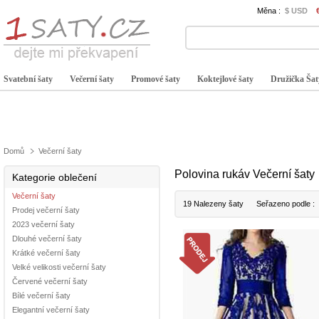
Měna :
$ USD
Svatební šaty
Večerní šaty
Promové šaty
Koktejlové šaty
Družička Šat
Domů
Večerní šaty
Polovina rukáv Večerní šaty
Kategorie oblečení
Večerní šaty
19 Nalezeny šaty
Seřazeno podle :
Prodej večerní šaty
2023 večerní šaty
Dlouhé večerní šaty
Krátké večerní šaty
Velké velikosti večerní šaty
Červené večerní šaty
Bílé večerní šaty
Elegantní večerní šaty