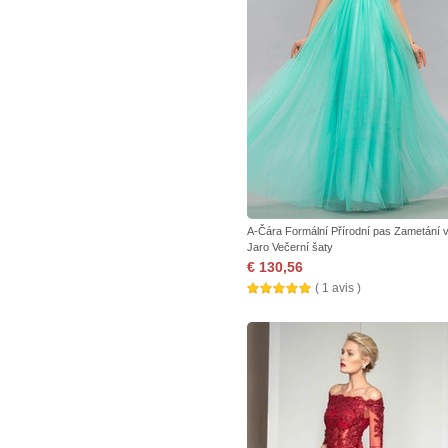
A-Čára Formální Přírodní pas Zametání 
Jaro Večerní šaty
€ 130,56
( 1 avis )