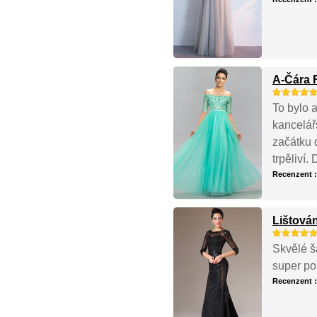
A-Čára F
To bylo 
kancelář
začátku 
trpěliví.
Recenzent 
Lištován
Skvělé š
super poh
Recenzent 