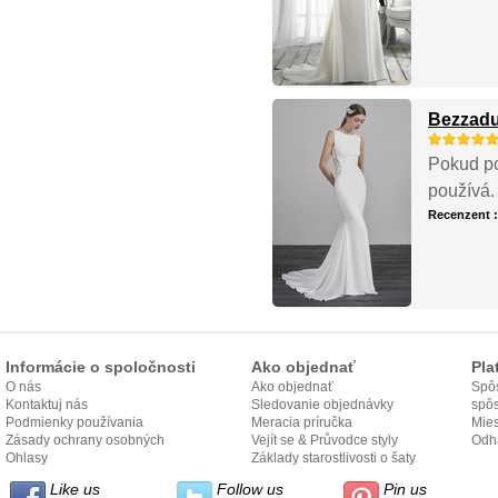
Bezzadu
Pokud po
používá.
Recenzent 
Informácie o spoločnosti
Ako objednať
Pla
O nás
Ako objednať
Spôs
Kontaktuj nás
Sledovanie objednávky
spô
Podmienky používania
Meracia príručka
Mies
Zásady ochrany osobných
Vejít se & Průvodce styly
odo
Odh
údajov
Ohlasy
Základy starostlivosti o šaty
Like us
Follow us
Pin us