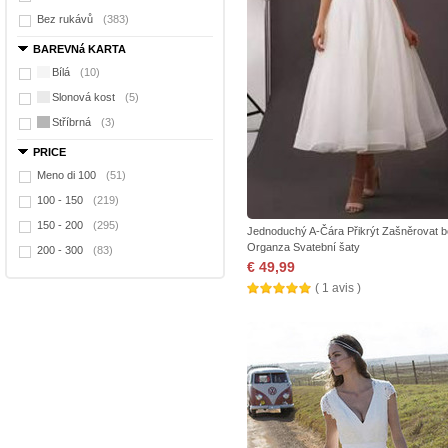
Bez rukávů
(383)
BAREVNá KARTA
Bílá
(10)
Slonová kost
(5)
Stříbrná
(3)
PRICE
Meno di 100
(51)
100 - 150
(219)
150 - 200
(295)
Jednoduchý A-Čára Přikrýt Zašněrovat b
Organza Svatební šaty
200 - 300
(83)
€ 49,99
( 1 avis )