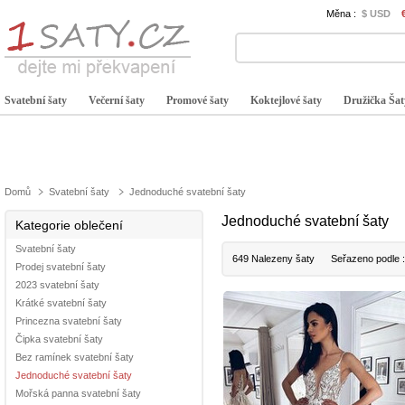
Měna :
$ USD
Svatební šaty
Večerní šaty
Promové šaty
Koktejlové šaty
Družička Šat
Domů
Svatební šaty
Jednoduché svatební šaty
Jednoduché svatební šaty
Kategorie oblečení
Svatební šaty
649 Nalezeny šaty
Seřazeno podle 
Prodej svatební šaty
2023 svatební šaty
Krátké svatební šaty
Princezna svatební šaty
Čipka svatební šaty
Bez ramínek svatební šaty
Jednoduché svatební šaty
Mořská panna svatební šaty