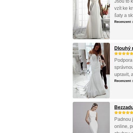
Jsou to k
vzít ke k
šaty a sk
Recenzent 
Dlouhý 
Podpora 
správnou
upravit, 
Recenzent 
Bezzadu
Padnou ja
online, p