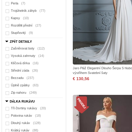
Perla
(7)
Trojúhelník záhyb
(77)
Kapsy
(10)
Rozdělit přední
(27)
Stupňovitý
(9)
ZPěT DETAILY
Zašněrovat boty
(112)
Vysoká zahrnuty
(14)
Klíčová dírka
(16)
Jaro Pláž Elegantní Dlouho Šerpa S hlu
Střední záda
(26)
výstřihem Svatební šaty
Bezzadu
(237)
€ 130,56
Úplně zpátky
(63)
Zip nahoru
(249)
DéLKA RUKáVU
Tři čtvrtiny rukávy
(20)
Polovina rukáv
(18)
Dlouhý rukáv
(128)
Krátký rukáv
(88)