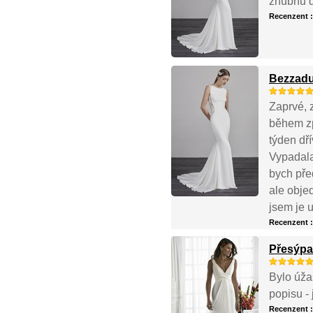
zhubnu dř
Recenzent 
Bezzadu
Zaprvé, 
během zp
týden dř
Vypadala
bych před
ale obje
jsem je 
Recenzent 
Přesýpa
Bylo úža
popisu -
Recenzent 