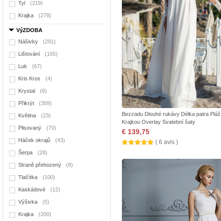
Tyl
(219)
Krajka
(278)
VýZDOBA
Nášivky
(291)
Lištování
(165)
Luk
(67)
Kris Kros
(4)
Krystal
(6)
Přikrýt
(359)
Bezzadu Dlouhé rukávy Délka patra Pláž
Květina
(23)
Krajkou Overlay Svatební šaty
Plisovaný
(70)
€ 139,75
Háček okrajů
(43)
( 6 avis )
Šerpa
(28)
Straně přehozený
(8)
Tlačítka
(100)
Kaskádové
(12)
Výšivka
(5)
Krajka
(200)