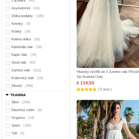
Čaj délka
(43)
Asymetrické
(14)
Délka podlahy
(185)
Kotníky
(9)
Krátký
(39)
Kolena délka
(26)
Katedrála vlak
(30)
Kaple Vlak
(76)
Soud vlak
(63)
Zamést vlak
(312)
Hluboký výstřih do V Zamést vlak Přírod
Zip Svatební šaty
Královský vlak
(19)
€ 119,53
Dlouhý
(368)
( 5 avis )
TKANINA
Šifón
(209)
Elastický satén
(6)
Organza
(14)
Satén
(182)
Taft
(5)