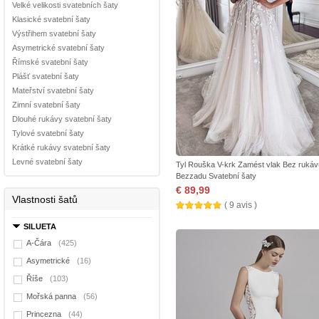
Velké velikosti svatebních šaty
Klasické svatební šaty
Výstřihem svatební šaty
Asymetrické svatební šaty
Římské svatební šaty
Plášť svatební šaty
Mateřství svatební šaty
Zimní svatební šaty
Dlouhé rukávy svatební šaty
Tylové svatební šaty
Krátké rukávy svatební šaty
Levné svatební šaty
Tyl Rouška V-krk Zamést vlak Bez rukáv
Bezzadu Svatební šaty
€ 89,99
Vlastnosti šatů
( 9 avis )
SILUETA
A-Čára
(425)
Asymetrické
(16)
Říše
(103)
Mořská panna
(56)
Princezna
(44)