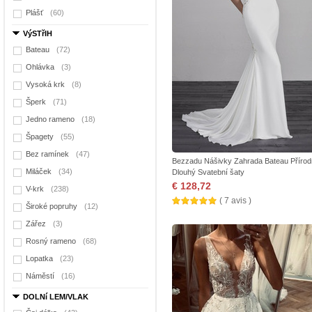
Plášť
(60)
VýSTřIH
Bateau
(72)
Ohlávka
(3)
Vysoká krk
(8)
Šperk
(71)
Jedno rameno
(18)
Špagety
(55)
Bez ramínek
(47)
Bezzadu Nášivky Zahrada Bateau Přírod
Miláček
(34)
Dlouhý Svatební šaty
€ 128,72
V-krk
(238)
( 7 avis )
Široké popruhy
(12)
Zářez
(3)
Rosný rameno
(68)
Lopatka
(23)
Náměstí
(16)
DOLNí LEM/VLAK