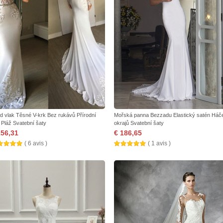
d vlak Těsné V-krk Bez rukávů Přírodní
Mořská panna Bezzadu Elastický satén Háč
 Pláž Svatební šaty
okrajů Svatební šaty
156,31
€ 186,65
( 6 avis )
( 1 avis )