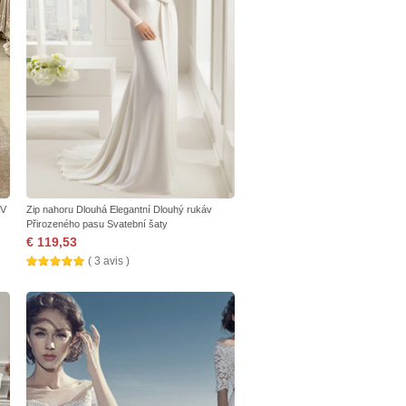
 V
Zip nahoru Dlouhá Elegantní Dlouhý rukáv
Přirozeného pasu Svatební šaty
€ 119,53
( 3 avis )