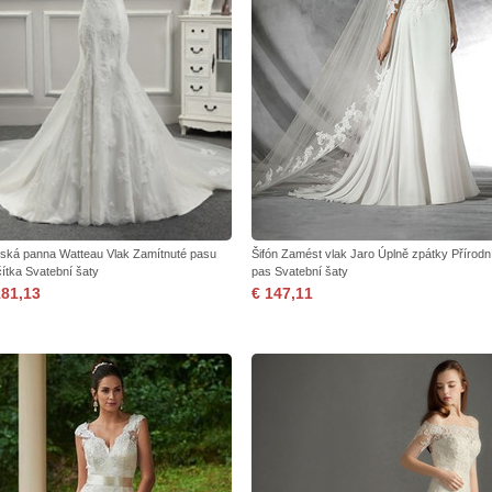
ská panna Watteau Vlak Zamítnuté pasu
Šifón Zamést vlak Jaro Úplně zpátky Přírodn
čítka Svatební šaty
pas Svatební šaty
181,13
€ 147,11