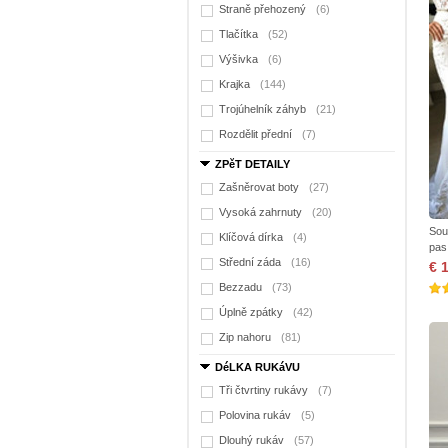
Straně přehozený
(6)
Tlačítka
(52)
Výšivka
(6)
Krajka
(144)
Trojúhelník záhyb
(21)
Rozdělit přední
(7)
ZPěT DETAILY
Zašněrovat boty
(27)
Vysoká zahrnuty
(20)
Sou
Klíčová dírka
(4)
pas
Střední záda
(16)
€ 
Bezzadu
(73)
Úplně zpátky
(42)
Zip nahoru
(81)
DéLKA RUKáVU
Tři čtvrtiny rukávy
(7)
Polovina rukáv
(5)
Dlouhý rukáv
(57)