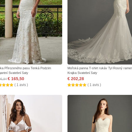
jka Přirozeného pasu Tenká Podzim
Mořská panna T-shirt rukáv Tyl Rosný rame
gantní Svatební šaty
Krajka Svatební šaty
€ 165,50
€ 202,28
95,84
( 1 avis )
( 1 avis )