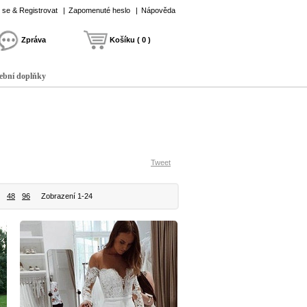
t se & Registrovat
|
Zapomenuté heslo
|
Nápověda
Zpráva
Košíku ( 0 )
ební doplňky
Tweet
48
96
Zobrazení 1-24