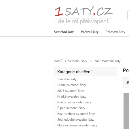
Svatební šaty
Večerní šaty
Promové šaty
Domů
Svatební šaty
Plášť svatební šaty
Po
Kategorie oblečení
Svatební šaty
2
Prodej svatební šaty
2023 svatební šaty
Krátké svatební šaty
Princezna svatební šaty
Čipka svatební šaty
Bez ramínek svatební šaty
Jednoduché svatební šaty
Mořská panna svatební šaty