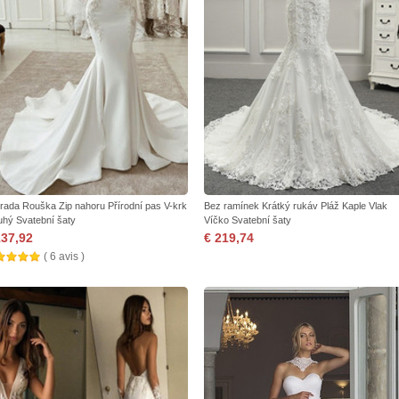
rada Rouška Zip nahoru Přírodní pas V-krk
Bez ramínek Krátký rukáv Pláž Kaple Vlak
uhý Svatební šaty
Víčko Svatební šaty
137,92
€ 219,74
( 6 avis )