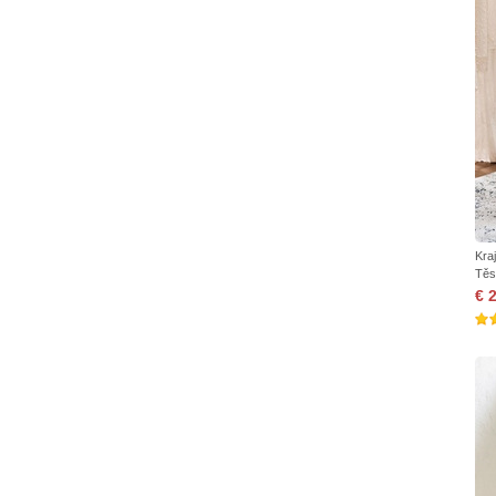
Kra
Těs
€ 