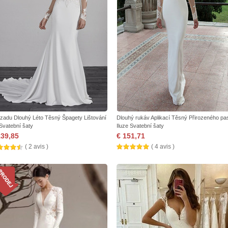
zadu Dlouhý Léto Těsný Špagety Lištování
Dlouhý rukáv Aplikací Těsný Přirozeného pa
 Svatební šaty
Iluze Svatební šaty
139,85
€ 151,71
( 2 avis )
( 4 avis )