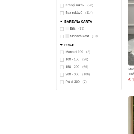
Krátký rukáv
(28)
Bez rukávů
(114)
BAREVNá KARTA
Bílá
(13)
Slonová kost
(10)
PRICE
Meno di 100
(2)
100 - 150
(26)
150 - 200
(66)
Moř
Tla
200 - 300
(106)
€ 
Più di 300
(7)