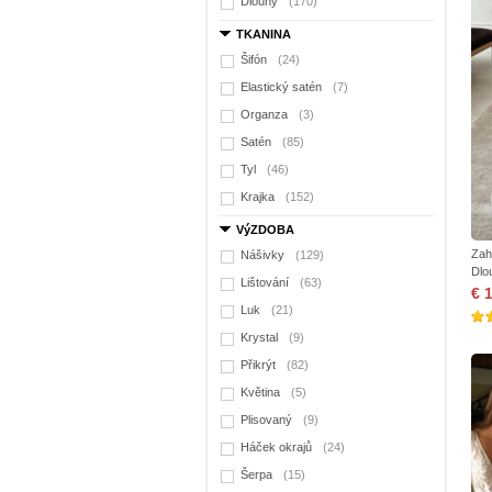
Dlouhý
(170)
TKANINA
Šifón
(24)
Elastický satén
(7)
Organza
(3)
Satén
(85)
Tyl
(46)
Krajka
(152)
VýZDOBA
Zah
Nášivky
(129)
Dlo
Lištování
(63)
€ 
Luk
(21)
Krystal
(9)
Přikrýt
(82)
Květina
(5)
Plisovaný
(9)
Háček okrajů
(24)
Šerpa
(15)