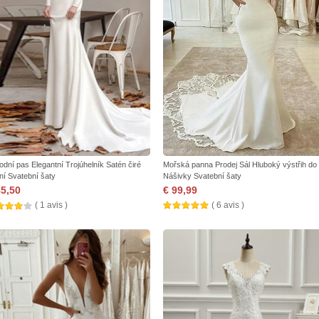
rodní pas Elegantní Trojúhelník Satén čiré
Mořská panna Prodej Sál Hluboký výstřih do
ní Svatební šaty
Nášivky Svatební šaty
85,50
€ 99,99
( 1 avis )
( 6 avis )