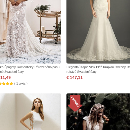
jka Špagety Romantický Přirozeného pasu
Elegantní Kaple Vlak Pláž Krajkou Overlay B
né Svatební šaty
rukávů Svatební šaty
211,49
€ 147,11
( 1 avis )