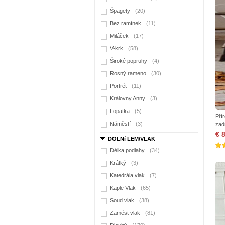
Špagety
(20)
Bez ramínek
(11)
Miláček
(17)
V-krk
(58)
Široké popruhy
(4)
Rosný rameno
(30)
Portrét
(11)
Královny Anny
(3)
Lopatka
(5)
Pří
Náměstí
(3)
zad
€ 
DOLNí LEM/VLAK
Délka podlahy
(34)
Krátký
(3)
Katedrála vlak
(7)
Kaple Vlak
(65)
Soud vlak
(38)
Zamést vlak
(81)