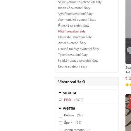
Velké velikosti svatebních šaty
Klasické svatební šaty
Výstřihem svatební šaty
Asymetrické svatební šaty
Římské svatební šaty
Plášť svatební šaty
Mateřství svatební šaty
Zimní svatební šaty
Dlouhé rukávy svatební šaty
Tylové svatební šaty
Krátké rukávy svatební šaty
Levné svatební šaty
Bez
Tyl
€ 
Vlastnosti šatů
SILUETA
Plášť
(2079)
VýSTřIH
Bateau
(37)
Šperk
(29)
Jedno rameno
(5)