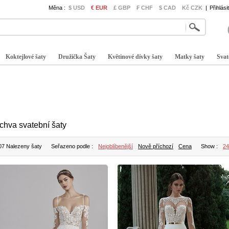
Měna :
$ USD
€ EUR
£ GBP
₣ CHF
$ CAD
Kč CZK
|
Přihlási
Koktejlové šaty
Družička Šaty
Květinové dívky šaty
Matky šaty
Svat
chva svatební šaty
07 Nalezeny šaty
Seřazeno podle :
Nejoblíbenější
Nově příchozí
Cena
Show :
24