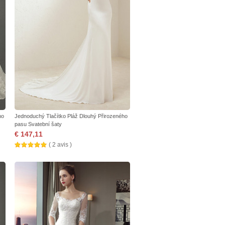
no
Jednoduchý Tlačítko Pláž Dlouhý Přirozeného
pasu Svatební šaty
€ 147,11
( 2 avis )