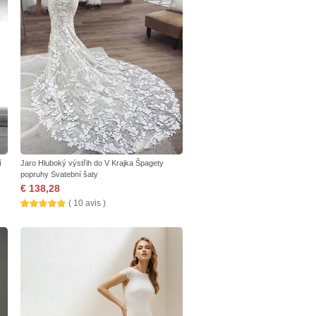
í
Jaro Hluboký výstřih do V Krajka Špagety
popruhy Svatební šaty
€ 138,28
( 10 avis )