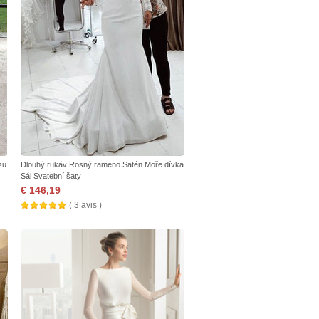
su
Dlouhý rukáv Rosný rameno Satén Moře dívka
Sál Svatební šaty
€ 146,19
( 3 avis )