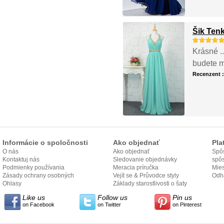
Šik Ten
Krásné ..
budete mu
Recenzent 
Informácie o spoločnosti
Ako objednať
Pla
O nás
Ako objednať
Spôs
Kontaktuj nás
Sledovanie objednávky
spô
Podmienky používania
Meracia príručka
Mies
Zásady ochrany osobných
Vejít se & Průvodce styly
odo
Odh
údajov
Ohlasy
Základy starostlivosti o šaty
Like us
Follow us
Pin us
on Facebook
on Twitter
on Pinterest