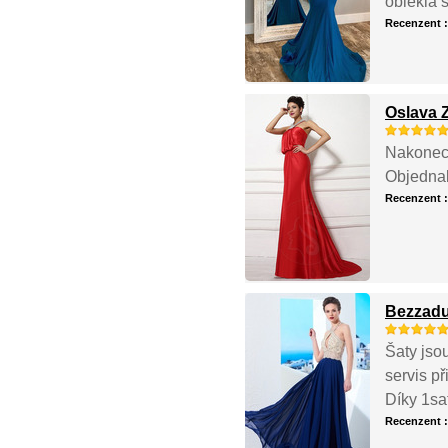
oblékla š
Recenzent 
Oslava Z
Nakonec 
Objednal
Recenzent 
Bezzadu
Šaty jso
servis p
Díky 1sat
Recenzent 