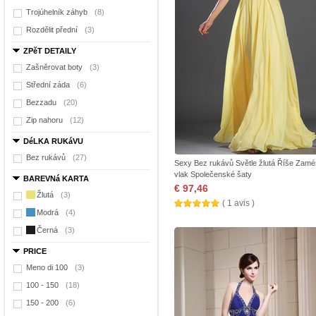
Trojúhelník záhyb
(8)
Rozdělit přední
(3)
ZPěT DETAILY
Zašněrovat boty
(3)
Střední záda
(6)
Bezzadu
(20)
Zip nahoru
(12)
DéLKA RUKáVU
Bez rukávů
(27)
Sexy Bez rukávů Světle žlutá Říše Zamé
vlak Společenské šaty
BAREVNá KARTA
€ 97,46
Žlutá
(3)
( 1 avis )
Modrá
(4)
Černá
(3)
PRICE
Meno di 100
(3)
100 - 150
(18)
150 - 200
(6)