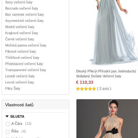
Sexy večerní šaty
Bezzadu večerní šaty
Bez ramínek večerní šaty
Asymetrické večerní šaty
Modré večerní šaty
Krajkové večerní šaty
Černé večerní šaty
Mořská panna večerní šaty
Flitrové večerní šaty
Třešňové večerní šaty
Představení večerní šaty
Transparentní večerní šaty
Dlouhý Přikrýt Přírodní pas Jednoduchý
Lesklé večerní šaty
Skládaný živůtek Večerní šaty
€ 110,33
Levné večerní šaty
Flitry Šaty
( 3 avis )
Vlastnosti šatů
SILUETA
A-Čára
(13)
Říše
(4)