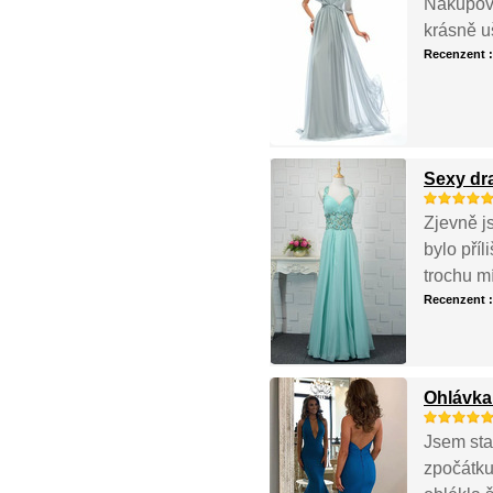
Nakupová
krásně uš
Recenzent 
Sexy dr
Zjevně js
bylo příl
trochu mí
Recenzent 
Ohlávka
Jsem sta
zpočátku