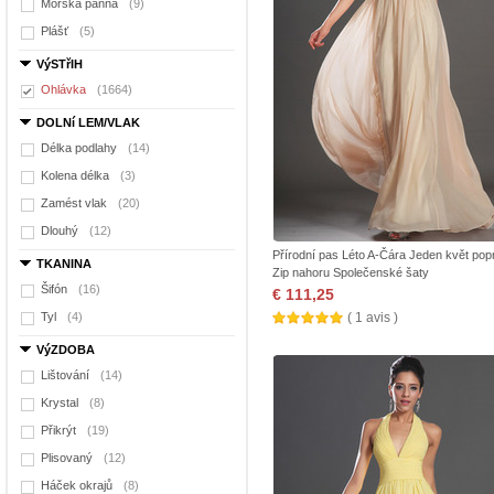
Mořská panna
(9)
Plášť
(5)
VýSTřIH
Ohlávka
(1664)
DOLNí LEM/VLAK
Délka podlahy
(14)
Kolena délka
(3)
Zamést vlak
(20)
Dlouhý
(12)
Přírodní pas Léto A-Čára Jeden květ pop
TKANINA
Zip nahoru Společenské šaty
Šifón
(16)
€ 111,25
Tyl
(4)
( 1 avis )
VýZDOBA
Lištování
(14)
Krystal
(8)
Přikrýt
(19)
Plisovaný
(12)
Háček okrajů
(8)