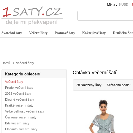
Měna :
$ USD
Svatební šaty
Večerní šaty
Promové šaty
Koktejlové šaty
Družička Šat
Domů
Večerní šaty
Ohlávka Večerní šatů
Kategorie oblečení
Večerní šaty
28 Nalezeny šaty
Seřazeno podle :
Prodej večerní šaty
2023 večerní šaty
Dlouhé večerní šaty
Krátké večerní šaty
Velké velikosti večerní šaty
Červené večerní šaty
Bílé večerní šaty
Elegantní večerní šaty