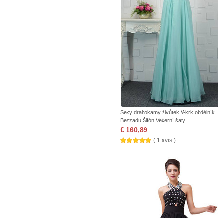
Sexy drahokamy živůtek V-krk obdélník
Bezzadu Šifón Večerní šaty
€ 160,89
( 1 avis )