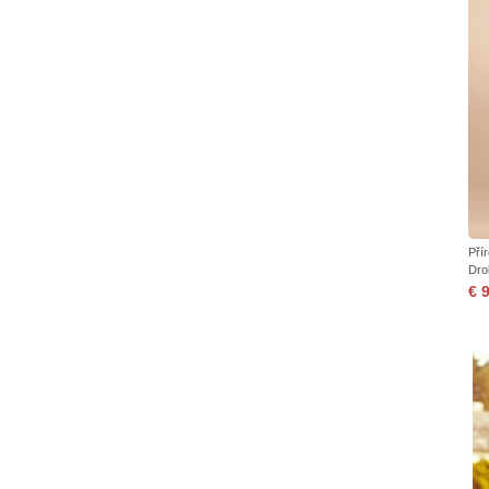
Pří
Dro
€ 