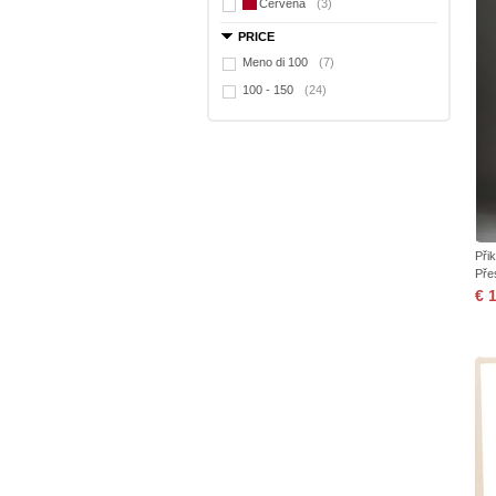
Červená
(3)
PRICE
Meno di 100
(7)
100 - 150
(24)
Při
Pře
€ 