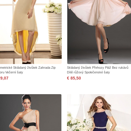
metrické Skládaný živůtek Zahrada Zip
Skládaný živůtek Přehozy Pláž Bez rukávů
oru Večerní šaty
Dítě růžový Společenské šaty
79,07
€ 85,50