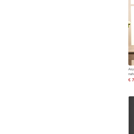
Asy
nah
€ 