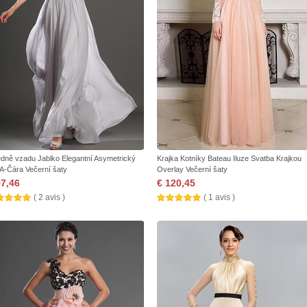
edně vzadu Jablko Elegantní Asymetrický
Krajka Kotníky Bateau Iluze Svatba Krajkou
 A-Čára Večerní šaty
Overlay Večerní šaty
97,46
€ 120,45
( 2 avis )
( 1 avis )