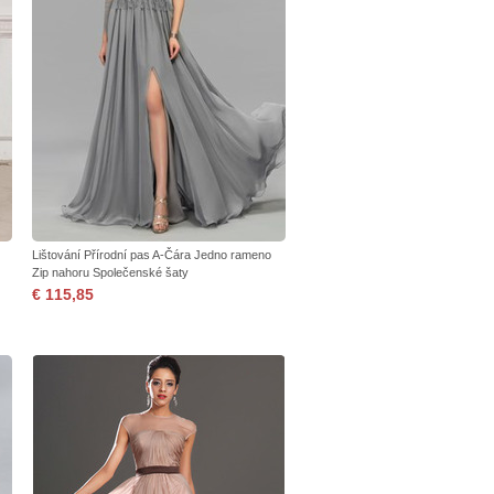
Lištování Přírodní pas A-Čára Jedno rameno
Zip nahoru Společenské šaty
€ 115,85