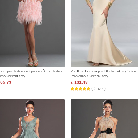
rodní pas Jeden květ popruh Šerpa Jedno
Míč Iluze Přírodní pas Dlouhé rukávy Satén
eno Večerní šaty
Prohlédnout Večerní šaty
105,73
€ 131,48
( 2 avis )