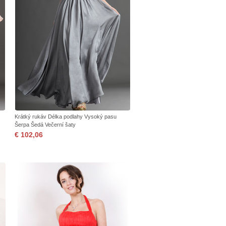
Krátký rukáv Délka podlahy Vysoký pasu
Šerpa Šedá Večerní šaty
€ 102,06