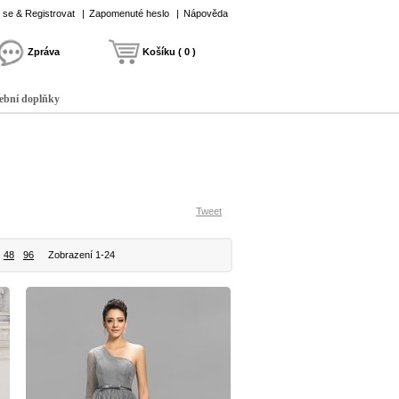
t se & Registrovat
|
Zapomenuté heslo
|
Nápověda
Zpráva
Košíku ( 0 )
ební doplňky
Tweet
48
96
Zobrazení 1-24