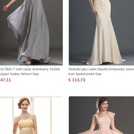
krýt Šifón T-shirt rukáv drahokamy živůtek
Hedvábí jako satén Dlouhá Drobounký slono
sýpací hodiny Večerní šaty
kost Společenské šaty
147,11
€ 113,73