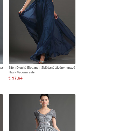
vá
Šifón Dlouhý Elegantní Skládaný živůtek tmavě
Navy Večerní šaty
€ 97,64