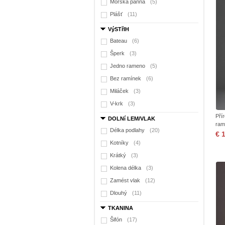
Mořská panna
(5)
Plášť
(11)
VýSTřIH
Bateau
(6)
Šperk
(3)
Jedno rameno
(5)
Bez ramínek
(6)
Miláček
(3)
V-krk
(3)
Pří
DOLNí LEM/VLAK
ram
Délka podlahy
(20)
€ 
Kotníky
(4)
Krátký
(3)
Kolena délka
(3)
Zamést vlak
(12)
Dlouhý
(11)
TKANINA
Šifón
(17)