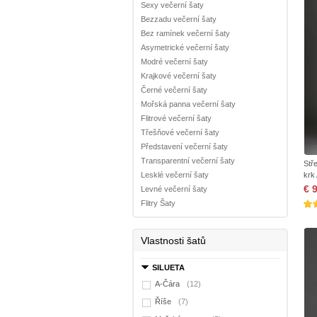
Sexy večerní šaty
Bezzadu večerní šaty
Bez ramínek večerní šaty
Asymetrické večerní šaty
Modré večerní šaty
Krajkové večerní šaty
Černé večerní šaty
Mořská panna večerní šaty
Flitrové večerní šaty
Třešňové večerní šaty
Představení večerní šaty
Transparentní večerní šaty
Stř
Lesklé večerní šaty
krk
€ 
Levné večerní šaty
Flitry Šaty
Vlastnosti šatů
SILUETA
A-Čára
(12)
Říše
(7)