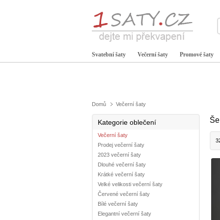
Svatební šaty
Večerní šaty
Promové šaty
Domů
Večerní šaty
Še
Kategorie oblečení
Večerní šaty
3
Prodej večerní šaty
2023 večerní šaty
Dlouhé večerní šaty
Krátké večerní šaty
Velké velikosti večerní šaty
Červené večerní šaty
Bílé večerní šaty
Elegantní večerní šaty