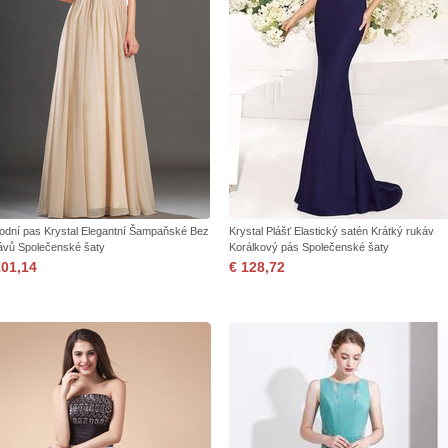
rodní pas Krystal Elegantní Šampaňské Bez
Krystal Plášť Elastický satén Krátký rukáv
ávů Společenské šaty
Korálkový pás Společenské šaty
101,14
€ 128,72