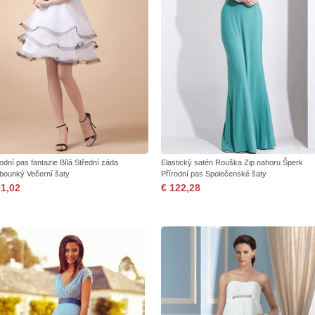
rodní pas fantazie Bílá Střední záda
Elastický satén Rouška Zip nahoru Šperk
bounký Večerní šaty
Přírodní pas Společenské šaty
91,02
€ 122,28