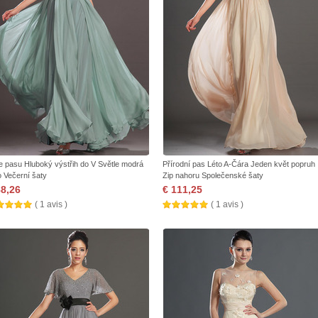
e pasu Hluboký výstřih do V Světle modrá
Přírodní pas Léto A-Čára Jeden květ popruh
o Večerní šaty
Zip nahoru Společenské šaty
88,26
€ 111,25
( 1 avis )
( 1 avis )