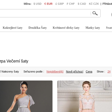
Měna :
$ USD
€ EUR
£ GBP
₣ CHF
$ CAD
Kč CZK
|
Přihlási
Koktejlové šaty
Družička Šaty
Květinové dívky šaty
Matky šaty
Svat
rpa Večerní šaty
2 Nalezeny šaty
Seřazeno podle :
Nejoblíbenější
Nově příchozí
Cena
Show :
24