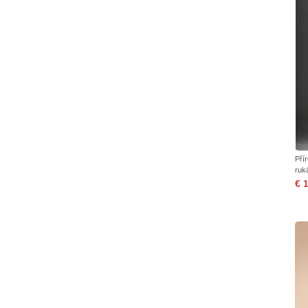
Pří
ruk
€ 