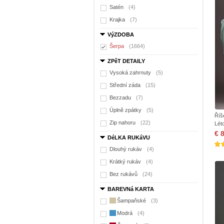
Satén
(4)
Krajka
(7)
VýZDOBA
Šerpa
(1664)
ZPěT DETAILY
Vysoká zahrnuty
(5)
Střední záda
(15)
Bezzadu
(7)
Úplně zpátky
(5)
Říš
Zip nahoru
(22)
Lét
€ 
DéLKA RUKáVU
Dlouhý rukáv
(4)
Krátký rukáv
(4)
Bez rukávů
(24)
BAREVNá KARTA
Šampaňské
(3)
Modrá
(4)