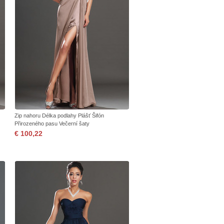
Zip nahoru Délka podlahy Plášť Šifón
Přirozeného pasu Večerní šaty
€ 100,22