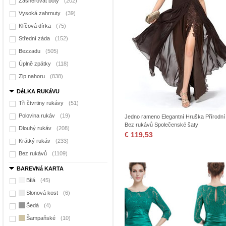
Zašněrovat boty
(202)
Vysoká zahrnuty
(39)
Klíčová dírka
(75)
Střední záda
(152)
Bezzadu
(505)
Úplně zpátky
(118)
Zip nahoru
(838)
DéLKA RUKáVU
Tři čtvrtiny rukávy
(51)
Polovina rukáv
(19)
Jedno rameno Elegantní Hruška Přírodní
Bez rukávů Společenské šaty
Dlouhý rukáv
(208)
€ 119,53
Krátký rukáv
(233)
Bez rukávů
(1109)
BAREVNá KARTA
Bílá
(45)
Slonová kost
(6)
Šedá
(4)
Šampaňské
(10)