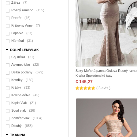
Zářez
(7)
Rosný rameno
(155)
Portrét
(15)
Královny Anny
(7)
Lopatka
(37)
Náměstí
(31)
DOLNí LEM/VLAK
Čaj délka
(21)
Asymetrické
(22)
Sexy Mořská panna Oslava Rosný rame
Délka podlahy
(679)
Krajka Společenské šaty
Kotníky
(130)
€ 145,27
Krátký
(33)
( 3 avis )
Kolena délka
(45)
Kaple Vlak
(21)
Soud vlak
(26)
Zamést vlak
(1004)
Dlouhý
(858)
TKANINA