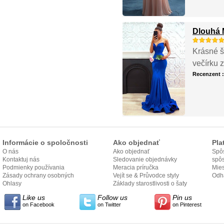
Dlouhá 
Krásné š
večírku 
Recenzent 
Informácie o spoločnosti
Ako objednať
Pla
O nás
Ako objednať
Spôs
Kontaktuj nás
Sledovanie objednávky
spô
Podmienky používania
Meracia príručka
Mies
Zásady ochrany osobných
Vejít se & Průvodce styly
odo
Odh
údajov
Ohlasy
Základy starostlivosti o šaty
Like us
Follow us
Pin us
on Facebook
on Twitter
on Pinterest