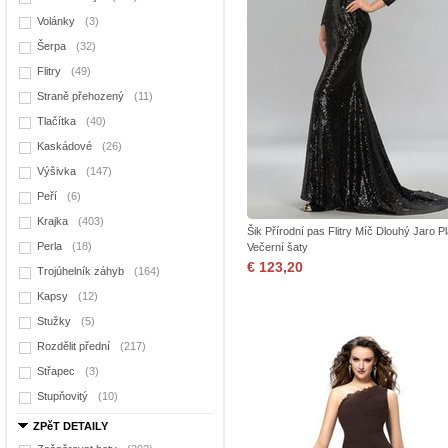
Volánky
(3)
Šerpa
(32)
Flitry
(49)
Straně přehozený
(11)
Tlačítka
(40)
Kaskádové
(26)
Výšivka
(147)
Peří
(6)
Krajka
(403)
Šik Přírodní pas Flitry Míč Dlouhý Jaro P
Perla
(18)
Večerní šaty
€ 123,20
Trojúhelník záhyb
(164)
Kapsy
(12)
Stužky
(5)
Rozdělit přední
(217)
Střapec
(3)
Stupňovitý
(10)
ZPěT DETAILY