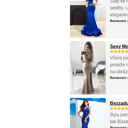
Šaty se m
seděly. 
elegantn
Recenzent 
Sexy Mo
Včera js
protože 
na obráz
Recenzent 
Bezzadu 
Byla jse
tak šťas
Recenzent 