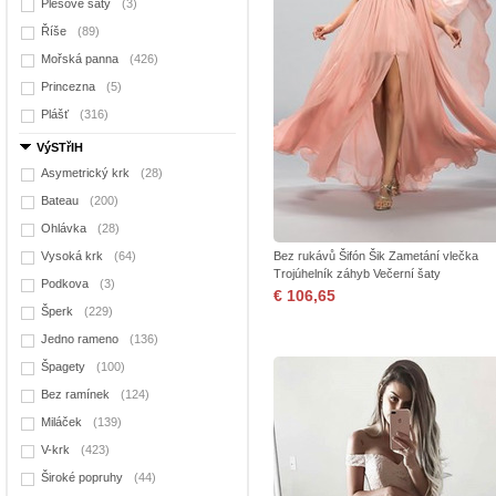
Plesové šaty
(3)
Říše
(89)
Mořská panna
(426)
Princezna
(5)
Plášť
(316)
VýSTřIH
Asymetrický krk
(28)
Bateau
(200)
Ohlávka
(28)
Vysoká krk
(64)
Bez rukávů Šifón Šik Zametání vlečka
Trojúhelník záhyb Večerní šaty
Podkova
(3)
€ 106,65
Šperk
(229)
Jedno rameno
(136)
Špagety
(100)
Bez ramínek
(124)
Miláček
(139)
V-krk
(423)
Široké popruhy
(44)