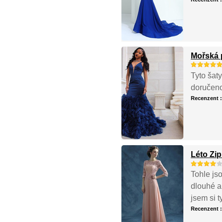
Mořská 
Tyto šat
doručeno
Recenzent 
Léto Zip
Tohle js
dlouhé a
jsem si 
Recenzent 