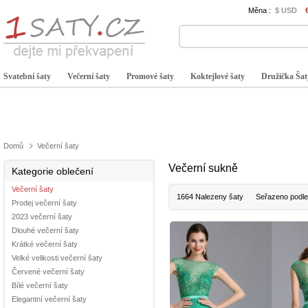
Měna :
$ USD
Svatební šaty
Večerní šaty
Promové šaty
Koktejlové šaty
Družička Šat
Domů
Večerní šaty
Večerní sukně
Kategorie oblečení
Večerní šaty
1664 Nalezeny šaty
Seřazeno podle
Prodej večerní šaty
2023 večerní šaty
Dlouhé večerní šaty
Krátké večerní šaty
Velké velikosti večerní šaty
Červené večerní šaty
Bílé večerní šaty
Elegantní večerní šaty