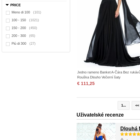
PRICE
Meno di 100
(101)
100 - 150
(1021)
150 - 200
(450)
200 - 300
(65)
Più di 300
(27)
Jedno rameno Banket A-Čára Bez rukáv
Rouška Dlouho Večerní šaty
€ 111,25
1...
<<
Uživatelské recenze
Dlouhá 