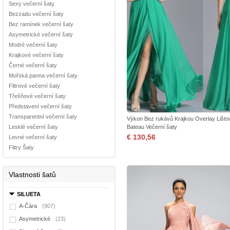
Sexy večerní šaty
Bezzadu večerní šaty
Bez ramínek večerní šaty
Asymetrické večerní šaty
Modré večerní šaty
Krajkové večerní šaty
Černé večerní šaty
Mořská panna večerní šaty
Flitrové večerní šaty
Třešňové večerní šaty
Představení večerní šaty
Transparentní večerní šaty
Výkon Bez rukávů Krajkou Overlay Lišto
Lesklé večerní šaty
Bateau Večerní šaty
€ 130,56
Levné večerní šaty
Flitry Šaty
Vlastnosti šatů
SILUETA
A-Čára
(907)
Asymetrické
(23)