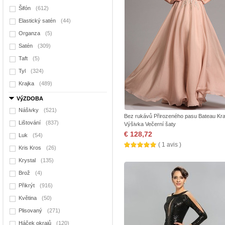
Šifón
(612)
Elastický satén
(44)
Organza
(5)
Satén
(309)
Taft
(5)
Tyl
(324)
Krajka
(489)
VýZDOBA
Nášivky
(521)
Bez rukávů Přirozeného pasu Bateau Kra
Lištování
(837)
Výšivka Večerní šaty
€ 128,72
Luk
(54)
( 1 avis )
Kris Kros
(26)
Krystal
(135)
Brož
(4)
Přikrýt
(916)
Květina
(50)
Plisovaný
(271)
Háček okrajů
(120)