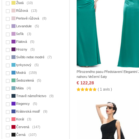
Žlutá
(10)
Růžová
(13)
Perlově růžová
(8)
Levandule
(5)
šeřík
(3)
Fialová
(5)
Hrozny
(5)
Světlo nebe modré
(7)
tyrkysový
(5)
Přirozeného pasu Představení Elegantní 
Modrá
(159)
nahoru Večerní šaty
Šedozelená
(5)
€ 122,28
Máta
(4)
( 1 avis )
Tmavě námořnictvo
(9)
Regency
(5)
Královská modř
(9)
Korál
(3)
Červená
(147)
Černá
(107)