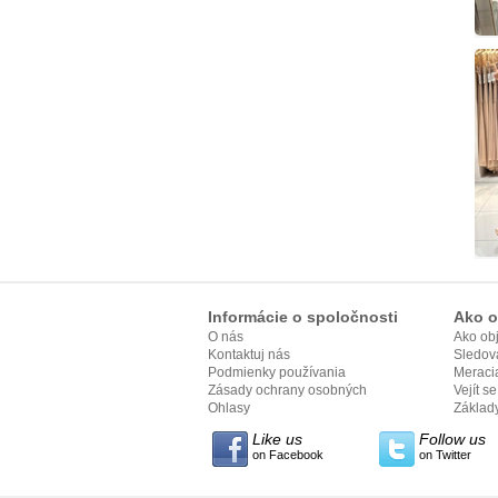
Informácie o spoločnosti
Ako o
O nás
Ako ob
Kontaktuj nás
Sledov
Podmienky používania
Meracia
Zásady ochrany osobných
Vejít s
údajov
Ohlasy
Základy
Like us
Follow us
on Facebook
on Twitter