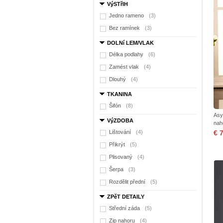
VýSTřIH
Jedno rameno
(3)
Bez ramínek
(3)
DOLNí LEM/VLAK
Délka podlahy
(6)
Zamést vlak
(4)
Dlouhý
(4)
TKANINA
Šifón
(8)
Asy
VýZDOBA
nah
Lištování
(4)
€ 
Přikrýt
(5)
Plisovaný
(4)
Šerpa
(3)
Rozdělit přední
(5)
ZPěT DETAILY
Střední záda
(5)
Zip nahoru
(4)