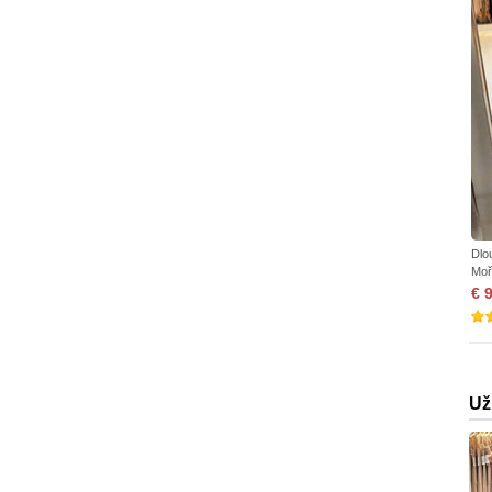
Dlo
Moř
€ 
Už