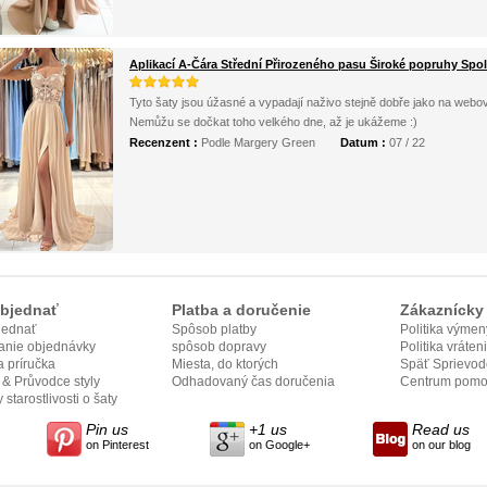
Aplikací A-Čára Střední Přirozeného pasu Široké popruhy Spo
Tyto šaty jsou úžasné a vypadají naživo stejně dobře jako na webové
Nemůžu se dočkat toho velkého dne, až je ukážeme :)
Recenzent :
Podle Margery Green
Datum :
07 / 22
bjednať
Platba a doručenie
Zákaznícky 
jednať
Spôsob platby
Politika výmen
anie objednávky
spôsob dopravy
Politika vráten
 príručka
Miesta, do ktorých
Späť Sprievod
e & Průvodce styly
odovzdame
Odhadovaný čas doručenia
Centrum pomo
 starostlivosti o šaty
Pin us
+1 us
Read us
on Pinterest
on Google+
on our blog