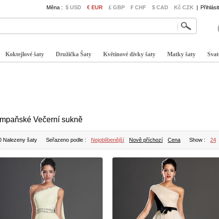
Měna :
$ USD
€ EUR
£ GBP
₣ CHF
$ CAD
Kč CZK
|
Přihlási
Koktejlové šaty
Družička Šaty
Květinové dívky šaty
Matky šaty
Svat
mpaňské Večerní sukně
0 Nalezeny šaty
Seřazeno podle :
Nejoblíbenější
Nově příchozí
Cena
Show :
24