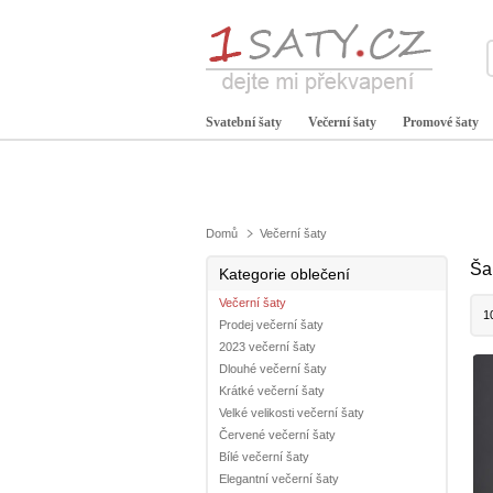
Svatební šaty
Večerní šaty
Promové šaty
Domů
Večerní šaty
Ša
Kategorie oblečení
Večerní šaty
1
Prodej večerní šaty
2023 večerní šaty
Dlouhé večerní šaty
Krátké večerní šaty
Velké velikosti večerní šaty
Červené večerní šaty
Bílé večerní šaty
Elegantní večerní šaty