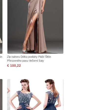
ón
Zip nahoru Délka podlahy Plášť Šifón
Přirozeného pasu Večerní šaty
€ 100,22