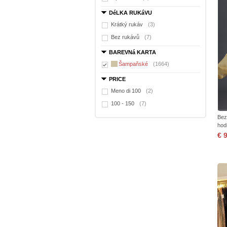
DéLKA RUKáVU
Krátký rukáv
(3)
Bez rukávů
(7)
BAREVNá KARTA
Šampaňské
(1664)
PRICE
Meno di 100
(2)
100 - 150
(7)
Bez
hod
€ 