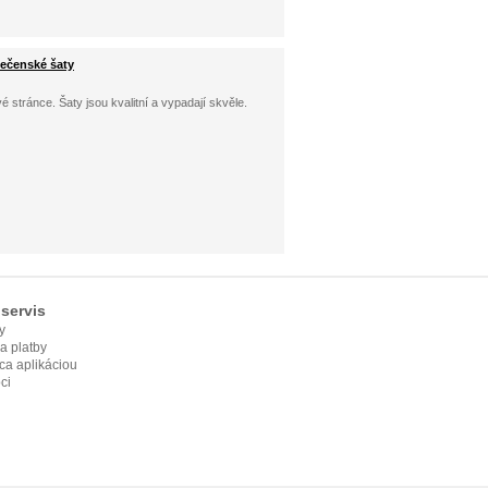
lečenské šaty
 stránce. Šaty jsou kvalitní a vypadají skvěle.
servis
y
ia platby
ca aplikáciou
ci