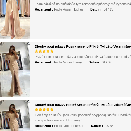
Jsem náročná na oblékání a tyto rozhodně splňovaly mé vysoké nár
Recenzent :
Podle Roger Hughes
Datum :
04 / 13
Dlouhý pouf rukávy Rosný rameno Přikrýt Tyl Léto Večerní šat
Právě jsem dostal tyto šaty a jsou nádherné! Na šatech se mi líbí v
Recenzent :
Podle Moses Bailey
Datum :
01 / 02
Dlouhý pouf rukávy Rosný rameno Přikrýt Tyl Léto Večerní šat
Tyto šaty se mi líbí, jsou velmi pohodlné a vypadají skvěle. Dostávám
si na podzim koupím další barvy!
Recenzent :
Podle Dodd Peterson
Datum :
10 / 04