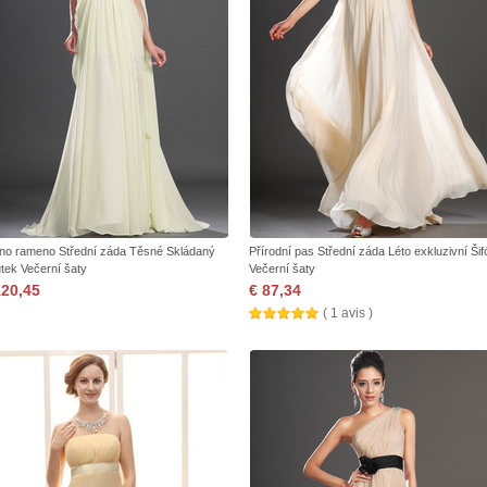
no rameno Střední záda Těsné Skládaný
Přírodní pas Střední záda Léto exkluzivní Šif
ůtek Večerní šaty
Večerní šaty
120,45
€ 87,34
( 1 avis )