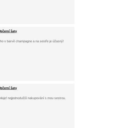
ečerní šaty
me ho v barvě champagne a na sestře je úžasný!
ečerní šaty
miluje! nejjednodušší nakupování s mou sestrou.