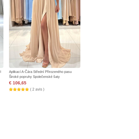
l
Aplikací A-Čára Střední Přirozeného pasu
Široké popruhy Společenské šaty
€ 106,65
( 2 avis )