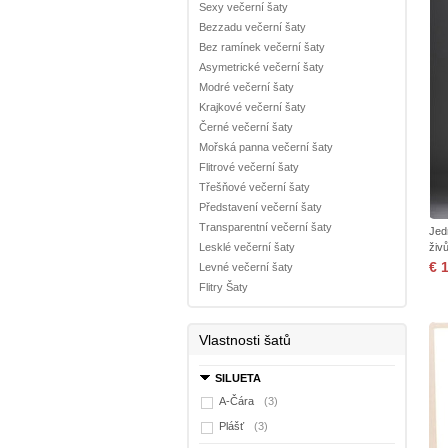
Sexy večerní šaty
Bezzadu večerní šaty
Bez ramínek večerní šaty
Asymetrické večerní šaty
Modré večerní šaty
Krajkové večerní šaty
Černé večerní šaty
Mořská panna večerní šaty
Flitrové večerní šaty
Třešňové večerní šaty
Představení večerní šaty
Transparentní večerní šaty
Jed
Lesklé večerní šaty
živ
€ 
Levné večerní šaty
Flitry Šaty
Vlastnosti šatů
SILUETA
A-Čára
(3)
Plášť
(3)