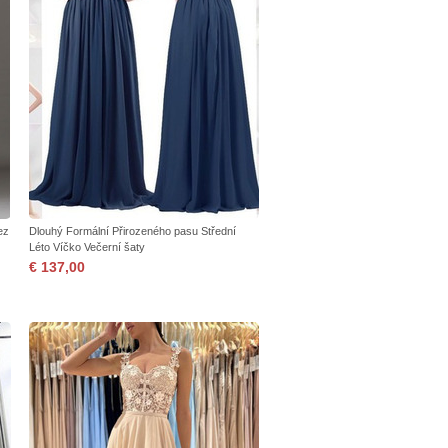
ez
Dlouhý Formální Přirozeného pasu Střední
Léto Víčko Večerní šaty
€ 137,00