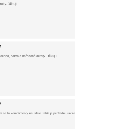
oky. Děkuji!
y
šechno, barva a nařasené detaily. Děkuju.
y
 na to komplimenty neustále. tahle je perfektní, určitě