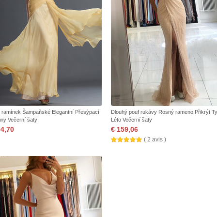
 ramínek Šampaňské Elegantní Přesýpací
Dlouhý pouf rukávy Rosný rameno Přikrýt Ty
iny Večerní šaty
Léto Večerní šaty
94,70
€ 159,06
( 2 avis )