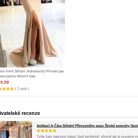
uho V-krk Střední Jednoduchý Přírodní pas
ská panna Večerní šaty
99,99
( 2 avis )
ivatelské recenze
Aplikací A-Čára Střední Přirozeného pasu Široké popruhy Spo
Tyhle šaty naprosto miluju! Sedí perfektně, přesně jak je uvedeno ve 