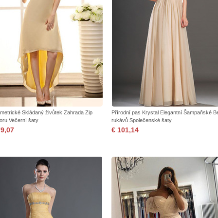
metrické Skládaný živůtek Zahrada Zip
Přírodní pas Krystal Elegantní Šampaňské B
oru Večerní šaty
rukávů Společenské šaty
79,07
€ 101,14