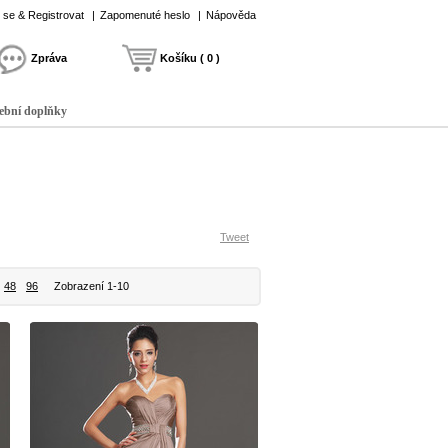
t se & Registrovat
|
Zapomenuté heslo
|
Nápověda
Zpráva
Košíku ( 0 )
ební doplňky
Tweet
48
96
Zobrazení 1-10