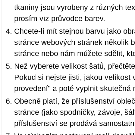
tkaniny jsou vyrobeny z různých text
prosím viz průvodce barev.
Chcete-li mít stejnou barvu jako ob
stránce webových stránek několik b
stránce nebo nám můžete sdělit, kt
Než vyberete velikost šatů, přečtět
Pokud si nejste jisti, jakou velikos
provedení" a poté vyplnit skutečná 
Obecně platí, že příslušenství oble
stránce (jako spodničky, závoje, šál
příslušenství se prodává samostatn