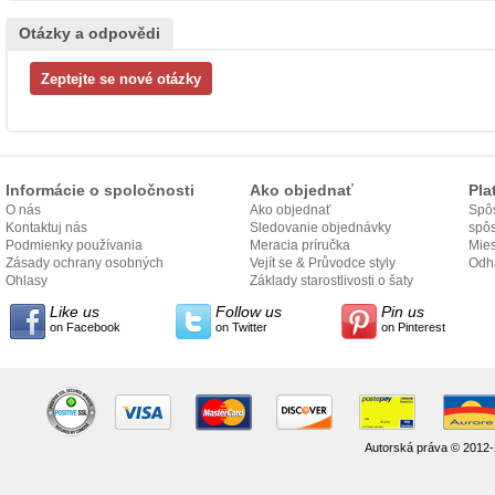
Otázky a odpovědi
Informácie o spoločnosti
Ako objednať
Pla
O nás
Ako objednať
Spôs
Kontaktuj nás
Sledovanie objednávky
spô
Podmienky používania
Meracia príručka
Mies
Zásady ochrany osobných
Vejít se & Průvodce styly
odo
Odh
údajov
Ohlasy
Základy starostlivosti o šaty
Like us
Follow us
Pin us
on Facebook
on Twitter
on Pinterest
Autorská práva © 2012