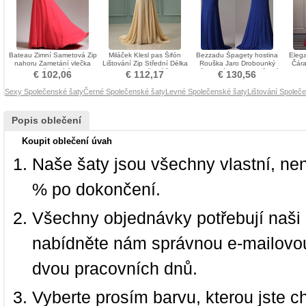
Bateau Zimní Sametová Zip
Miláček Klesl pas Šifón
Bezzadu Špagety hostina
Elega
nahoru Zametání vlečka
Lištování Zip Střední Délka
Rouška Jaro Drobounký
Čára
Společenské šaty
podlahy Večerní šaty
Přirozeného pasu Večerní
€ 102,06
€ 112,17
€ 130,56
šaty
Sexy Společenské šaty
Černé Společenské šaty
Levné Společenské šaty
Lištování Společ
Popis oblečení
Koupit oblečení úvah
Naše šaty jsou všechny vlastní, ne
% po dokončení.
Všechny objednávky potřebují naši 
nabídněte nám správnou e-mailovou
dvou pracovních dnů.
Vyberte prosím barvu, kterou jste c