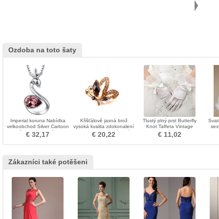
Ozdoba na toto šaty
Imperial koruna Nabídka
Křišťálově jasná brož
Tlustý plný prst Butterfly
Svat
velkoobchod Silver Cartoon
vysoká kvalita zdokonalení
Knot Taffeta Vintage
sex
ženy náhrdelník
Velkoobchod vykládané
svatební rukavice
€ 32,17
€ 20,22
€ 11,02
diamantové brož
Zákazníci také potěšeni