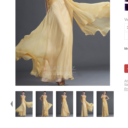
V
Mn
Ab
ša
Pr