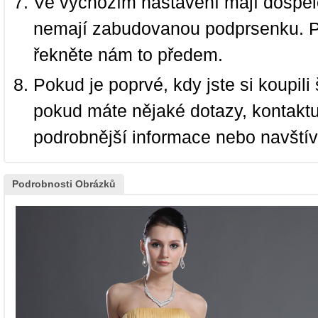
Ve výchozím nastavení mají dospělé
nemají zabudovanou podprsenku. P
řekněte nám to předem.
Pokud je poprvé, kdy jste si koupi
pokud máte nějaké dotazy, kontakt
podrobnější informace nebo navští
Podrobnosti Obrázků