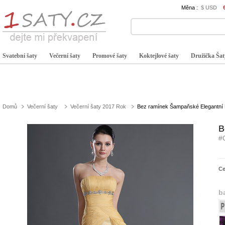
Měna :
$ USD
Svatební šaty
Večerní šaty
Promové šaty
Koktejlové šaty
Družička Šat
Domů
Večerní šaty
Večerní šaty 2017 Rok
Bez ramínek Šampaňské Elegantní P
B
#
C
b