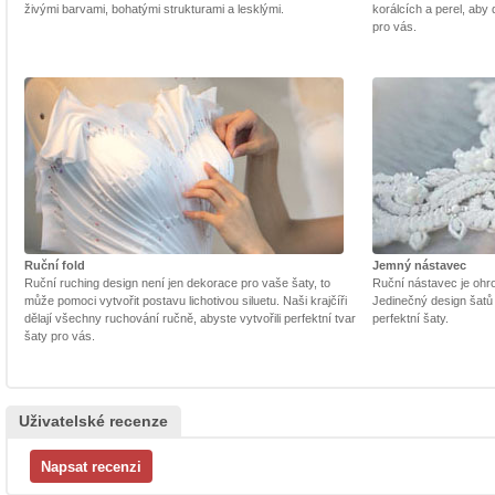
živými barvami, bohatými strukturami a lesklými.
korálcích a perel, aby
pro vás.
Ruční fold
Jemný nástavec
Ruční ruching design není jen dekorace pro vaše šaty, to
Ruční nástavec je ohrom
může pomoci vytvořit postavu lichotivou siluetu. Naši krajčíři
Jedinečný design šatů
dělají všechny ruchování ručně, abyste vytvořili perfektní tvar
perfektní šaty.
šaty pro vás.
Uživatelské recenze