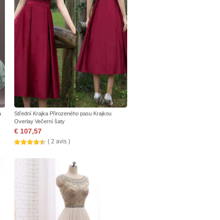
á
Střední Krajka Přirozeného pasu Krajkou
Overlay Večerní šaty
€ 107,57
( 2 avis )