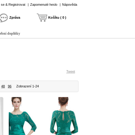
t se & Registrovat
|
Zapomenuté heslo
|
Nápověda
Zpráva
Košíku ( 0 )
ební doplňky
Tweet
48
96
Zobrazení 1-24