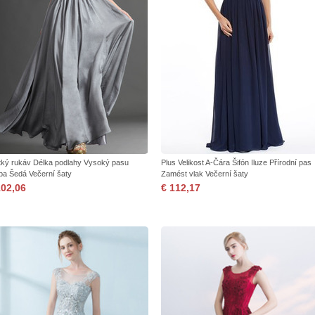
tký rukáv Délka podlahy Vysoký pasu
Plus Velikost A-Čára Šifón Iluze Přírodní pas
pa Šedá Večerní šaty
Zamést vlak Večerní šaty
102,06
€ 112,17