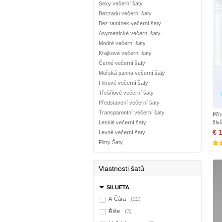
Sexy večerní šaty
Bezzadu večerní šaty
Bez ramínek večerní šaty
Asymetrické večerní šaty
Modré večerní šaty
Krajkové večerní šaty
Černé večerní šaty
Mořská panna večerní šaty
Flitrové večerní šaty
Třešňové večerní šaty
Představení večerní šaty
Transparentní večerní šaty
Pří
Lesklé večerní šaty
živ
€ 
Levné večerní šaty
Flitry Šaty
Vlastnosti šatů
SILUETA
A-Čára
(22)
Říše
(3)