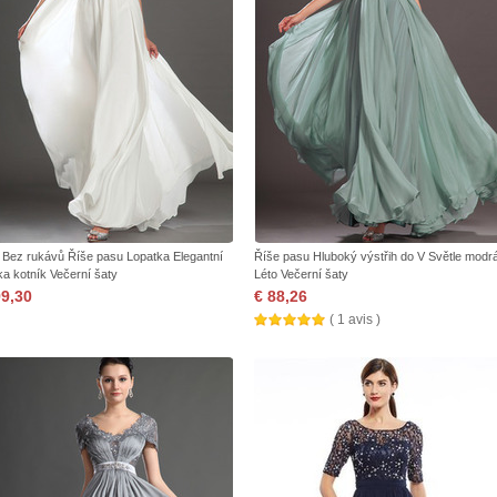
á Bez rukávů Říše pasu Lopatka Elegantní
Říše pasu Hluboký výstřih do V Světle modr
ka kotník Večerní šaty
Léto Večerní šaty
99,30
€ 88,26
( 1 avis )