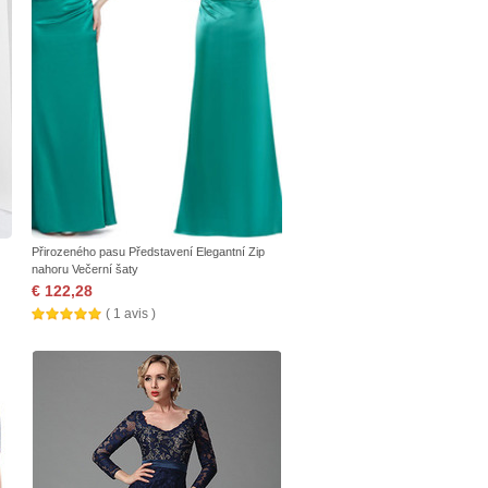
Přirozeného pasu Představení Elegantní Zip
nahoru Večerní šaty
€ 122,28
( 1 avis )