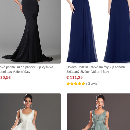
ská panna Iluze Spandex Zip Výšivka
Oslava Podzim Krátké rukávy Zip nahoru
rodní pas Večerní šaty
Skládaný živůtek Večerní šaty
130,56
€ 111,25
( 2 avis )