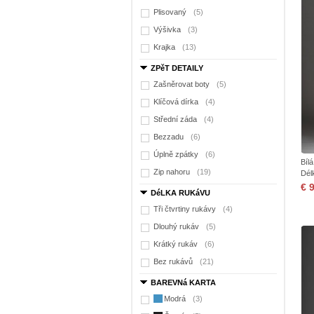
Plisovaný
(5)
Výšivka
(3)
Krajka
(13)
ZPěT DETAILY
Zašněrovat boty
(5)
Klíčová dírka
(4)
Střední záda
(4)
Bezzadu
(6)
Úplně zpátky
(6)
Bíl
Zip nahoru
(19)
Dél
€ 
DéLKA RUKáVU
Tři čtvrtiny rukávy
(4)
Dlouhý rukáv
(5)
Krátký rukáv
(6)
Bez rukávů
(21)
BAREVNá KARTA
Modrá
(3)