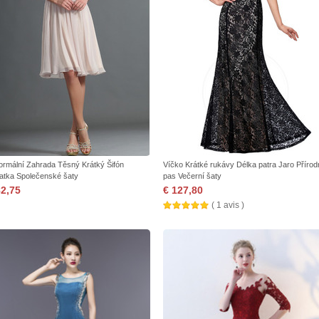
ormální Zahrada Těsný Krátký Šifón
Víčko Krátké rukávy Délka patra Jaro Přírod
atka Společenské šaty
pas Večerní šaty
82,75
€ 127,80
( 1 avis )