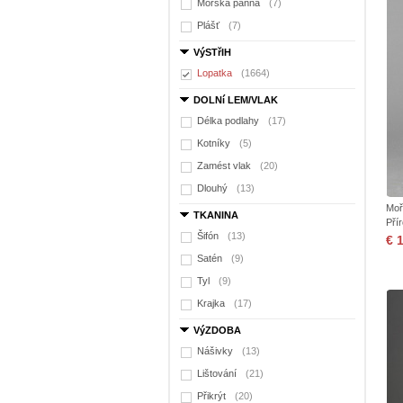
Mořská panna
(7)
Plášť
(7)
VýSTřIH
Lopatka
(1664)
DOLNí LEM/VLAK
Délka podlahy
(17)
Kotníky
(5)
Zamést vlak
(20)
Dlouhý
(13)
Moř
TKANINA
Pří
Šifón
(13)
€ 
Satén
(9)
Tyl
(9)
Krajka
(17)
VýZDOBA
Nášivky
(13)
Lištování
(21)
Přikrýt
(20)