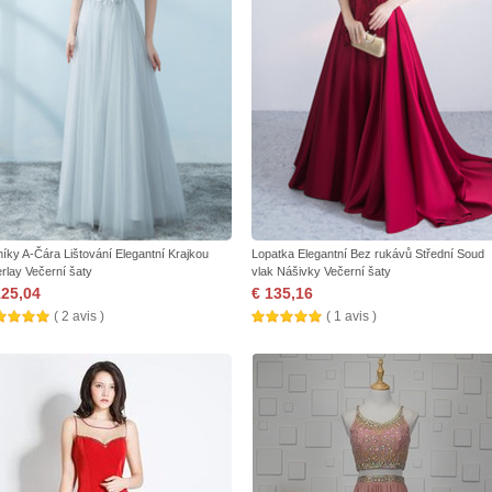
níky A-Čára Lištování Elegantní Krajkou
Lopatka Elegantní Bez rukávů Střední Soud
rlay Večerní šaty
vlak Nášivky Večerní šaty
125,04
€ 135,16
( 2 avis )
( 1 avis )