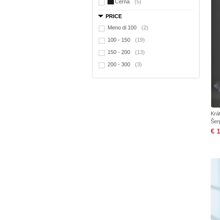
Černá
(5)
PRICE
Meno di 100
(2)
100 - 150
(19)
150 - 200
(13)
200 - 300
(3)
Krá
Šer
€ 