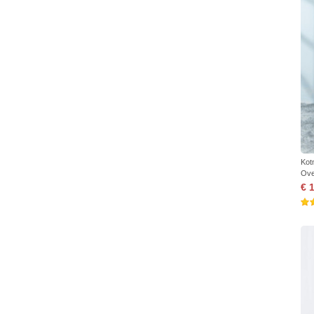
Kot
Ove
€ 