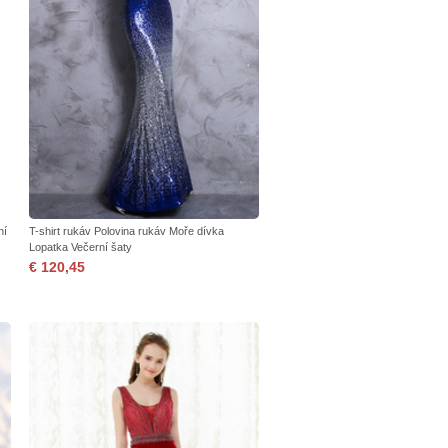
ní
T-shirt rukáv Polovina rukáv Moře dívka
Lopatka Večerní šaty
€ 120,45