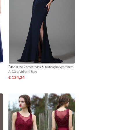
Šifón Iluze Zamést vlak S hlubokým výstřihem
A-Čára Večerní šaty
€ 134,24