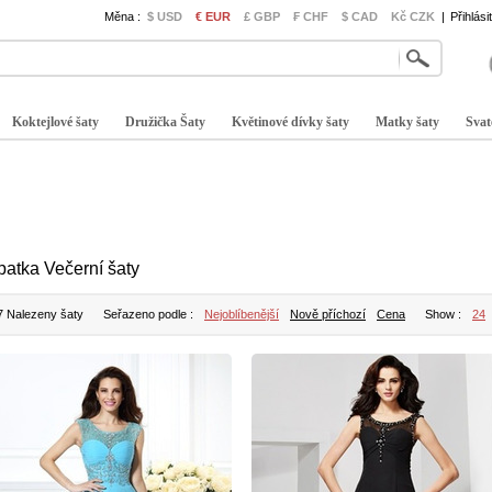
Měna :
$ USD
€ EUR
£ GBP
₣ CHF
$ CAD
Kč CZK
|
Přihlási
Koktejlové šaty
Družička Šaty
Květinové dívky šaty
Matky šaty
Svat
patka Večerní šaty
7 Nalezeny šaty
Seřazeno podle :
Nejoblíbenější
Nově příchozí
Cena
Show :
24