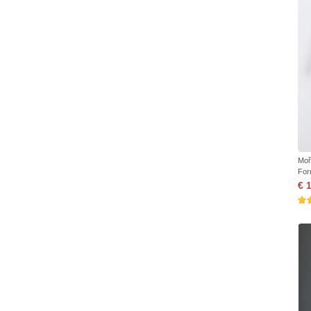
Moř
For
€ 