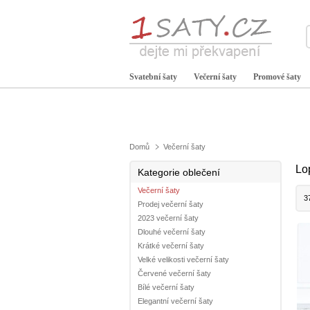
Svatební šaty
Večerní šaty
Promové šaty
Domů
Večerní šaty
Lo
Kategorie oblečení
Večerní šaty
3
Prodej večerní šaty
2023 večerní šaty
Dlouhé večerní šaty
Krátké večerní šaty
Velké velikosti večerní šaty
Červené večerní šaty
Bílé večerní šaty
Elegantní večerní šaty