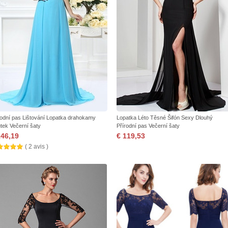
rodní pas Lištování Lopatka drahokamy
Lopatka Léto Těsné Šifón Sexy Dlouhý
ůtek Večerní šaty
Přírodní pas Večerní šaty
146,19
€ 119,53
( 2 avis )