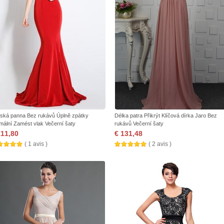
ská panna Bez rukávů Úplně zpátky
Délka patra Přikrýt Klíčová dírka Jaro Bez
mální Zamést vlak Večerní šaty
rukávů Večerní šaty
111,80
€ 131,48
( 1 avis )
( 2 avis )