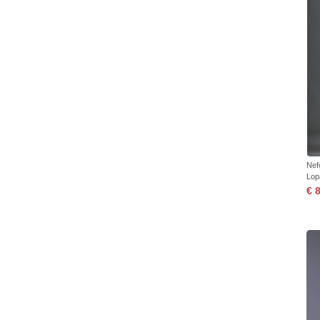
Nef
Lop
€ 