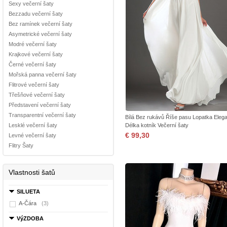
Sexy večerní šaty
Bezzadu večerní šaty
Bez ramínek večerní šaty
Asymetrické večerní šaty
Modré večerní šaty
Krajkové večerní šaty
Černé večerní šaty
Mořská panna večerní šaty
Flitrové večerní šaty
Třešňové večerní šaty
Představení večerní šaty
Transparentní večerní šaty
Bílá Bez rukávů Říše pasu Lopatka Elega
Lesklé večerní šaty
Délka kotník Večerní šaty
€ 99,30
Levné večerní šaty
Flitry Šaty
Vlastnosti šatů
SILUETA
A-Čára
(3)
VýZDOBA