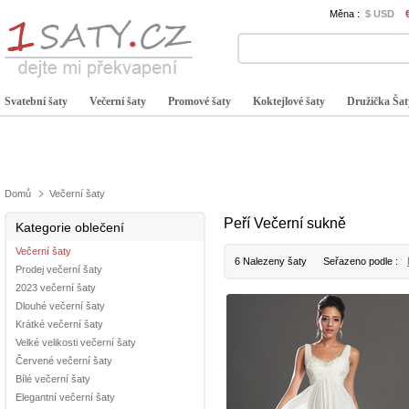
Měna :
$ USD
Svatební šaty
Večerní šaty
Promové šaty
Koktejlové šaty
Družička Šat
Domů
Večerní šaty
Peří Večerní sukně
Kategorie oblečení
Večerní šaty
6 Nalezeny šaty
Seřazeno podle :
Prodej večerní šaty
2023 večerní šaty
Dlouhé večerní šaty
Krátké večerní šaty
Velké velikosti večerní šaty
Červené večerní šaty
Bílé večerní šaty
Elegantní večerní šaty