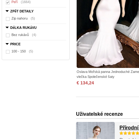
Peří
(1664)
ZPěT DETAILY
Zip nahoru
(5)
DéLKA RUKáVU
Bez rukávů
(4)
PRICE
100 - 150
(5)
Oslava Mořská panna Jednoduché Zame
vlečka Společenské šaty
€ 134,24
Uživatelské recenze
Přírodní