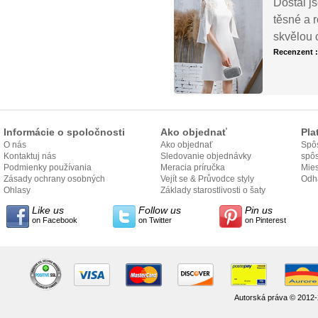
Dostal js
těsné a 
skvělou 
Recenzent 
Informácie o spoločnosti
Ako objednať
Pla
O nás
Ako objednať
Spôs
Kontaktuj nás
Sledovanie objednávky
spô
Podmienky používania
Meracia príručka
Mies
Zásady ochrany osobných
Vejít se & Průvodce styly
odo
Odh
údajov
Ohlasy
Základy starostlivosti o šaty
Like us
Follow us
Pin us
on Facebook
on Twitter
on Pinterest
Autorská práva © 2012