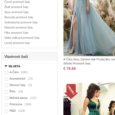
Černé promové šaty
Žluté promové šaty
Sexy promové šaty
Bezzadu promové šaty
Jednoduchý promové šaty
Klasické promové šaty
Flitry promové šaty
Velké velikosti promové šaty
Levné promové šaty
Vlastnosti šatů
A-Čára Sexy Zamést vlak Prodej Bez ru
Střední Promové šaty
SILUETA
€ 79,99
A-Čára
(682)
Asymetrické
(73)
Plesové šaty
(3)
Říše
(19)
Mořská panna
(117)
Princezna
(184)
Plášť
(118)