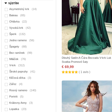
VýSTřIH
Asymetrický krk
(14)
Bateau
(65)
Ohlávka
(22)
Vysoká krk
(42)
Šperk
(132)
Jedno rameno
(56)
Špagety
(68)
Bez ramínek
(99)
Dlouhý Satén A-Čára Bezzadu V-krk Luk
Miláček
(76)
Svatba Promové šaty
V-krk
(312)
€ 69,99
Široké popruhy
(41)
( 1 avis )
Klíčová dírka
(3)
Zářez
(4)
Rosný rameno
(140)
Portrét
(5)
Královny Anny
(3)
Lopatka
(23)