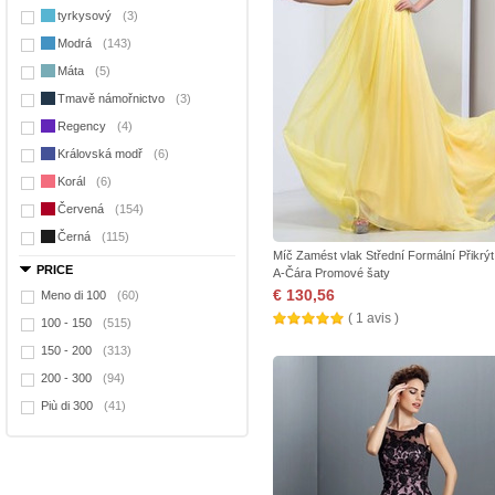
tyrkysový
(3)
Modrá
(143)
Máta
(5)
Tmavě námořnictvo
(3)
Regency
(4)
Královská modř
(6)
Korál
(6)
Červená
(154)
Černá
(115)
Míč Zamést vlak Střední Formální Přikrýt
PRICE
A-Čára Promové šaty
€ 130,56
Meno di 100
(60)
( 1 avis )
100 - 150
(515)
150 - 200
(313)
200 - 300
(94)
Più di 300
(41)