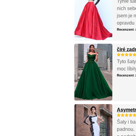
Tyhle šat
nich seb
jsem je 
opravdu 
Recenzent 
čiré za
Tyto šat
moc líbi
Recenzent 
Asymetr
Šaty i ba
padnou. I