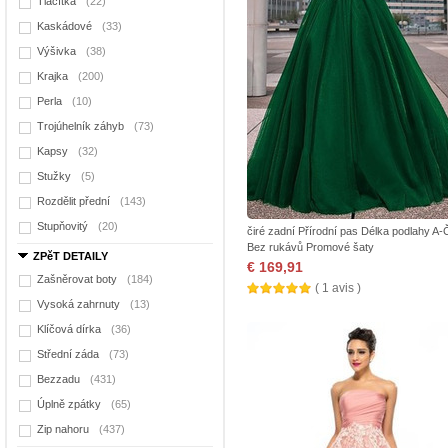
Tlačítka
(22)
Kaskádové
(33)
Výšivka
(38)
Krajka
(200)
Perla
(10)
Trojúhelník záhyb
(73)
Kapsy
(32)
Stužky
(5)
Rozdělit přední
(143)
Stupňovitý
(20)
čiré zadní Přírodní pas Délka podlahy A-
Bez rukávů Promové šaty
ZPěT DETAILY
€ 169,91
Zašněrovat boty
(184)
( 1 avis )
Vysoká zahrnuty
(13)
Klíčová dírka
(36)
Střední záda
(73)
Bezzadu
(431)
Úplně zpátky
(65)
Zip nahoru
(437)