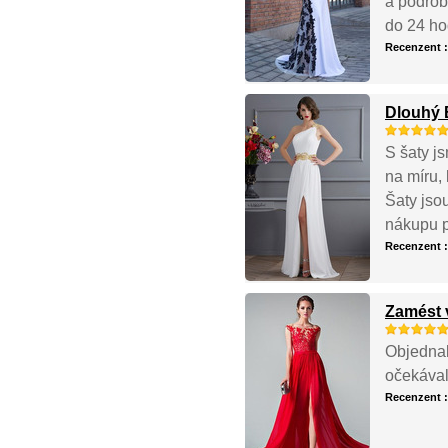
a podrob
do 24 ho
Recenzent 
Dlouhý B
S šaty js
na míru, 
Šaty jso
nákupu p
Recenzent 
Zamést 
Objednal
očekával
Recenzent 