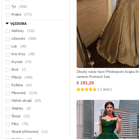
Tyl
(306)
Krajka
(271)
VýZDOBA
Nášivky
(311)
Lištování
(508)
Luk
(38)
Kris Kros
(39)
Krystal
(74)
Brož
(7)
Dlouhý rukáv Iluze Představení Krajka 
rameno Promové šaty
Přikrýt
(498)
€ 191,25
Květina
(42)
( 1 avis )
Plisovaný
(124)
Háček okrajů
(63)
Volánky
(3)
Šerpa
(23)
Flitry
(79)
Straně přehozený
(12)