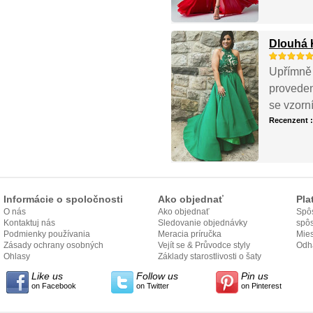
Dlouhá 
Upřímně 
proveden
se vzorní
Recenzent 
Informácie o spoločnosti
Ako objednať
Pla
O nás
Ako objednať
Spôs
Kontaktuj nás
Sledovanie objednávky
spô
Podmienky používania
Meracia príručka
Mies
Zásady ochrany osobných
Vejít se & Průvodce styly
odo
Odh
údajov
Ohlasy
Základy starostlivosti o šaty
Like us
Follow us
Pin us
on Facebook
on Twitter
on Pinterest