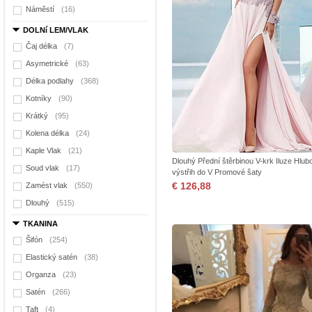
Náměstí
(16)
DOLNí LEM/VLAK
Čaj délka
(7)
Asymetrické
(63)
Délka podlahy
(368)
Kotníky
(90)
Krátký
(95)
Kolena délka
(24)
Kaple Vlak
(21)
Dlouhý Přední štěrbinou V-krk Iluze Hlub
Soud vlak
(17)
výstřih do V Promové šaty
€ 126,88
Zamést vlak
(550)
Dlouhý
(515)
TKANINA
Šifón
(254)
Elastický satén
(38)
Organza
(23)
Satén
(266)
Taft
(4)