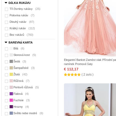
DéLKA RUKáVU
Tři čtvrtiny rukávy
(25)
Polovina rukáv
(7)
Dlouhý rukáv
(87)
Krátký rukáv
(112)
Bez rukávů
(760)
BAREVNá KARTA
Bílá
(6)
Slonová kost
(5)
Elegantní Banket Zamést vlak Přírodní p
Šedá
(3)
ramínek Promové šaty
Šampaňské
(3)
€ 112,17
Žlutá
(42)
( 2 avis )
Růžová
(7)
Perlově růžová
(5)
Fialová
(4)
Fuchsie
(3)
Hrozny
(4)
Světlo nebe modré
(6)