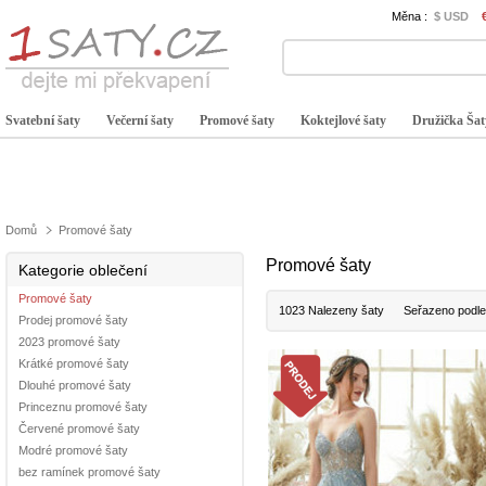
Měna :
$ USD
Svatební šaty
Večerní šaty
Promové šaty
Koktejlové šaty
Družička Šat
Domů
Promové šaty
Promové šaty
Kategorie oblečení
Promové šaty
1023 Nalezeny šaty
Seřazeno podle
Prodej promové šaty
2023 promové šaty
Krátké promové šaty
Dlouhé promové šaty
Princeznu promové šaty
Červené promové šaty
Modré promové šaty
bez ramínek promové šaty