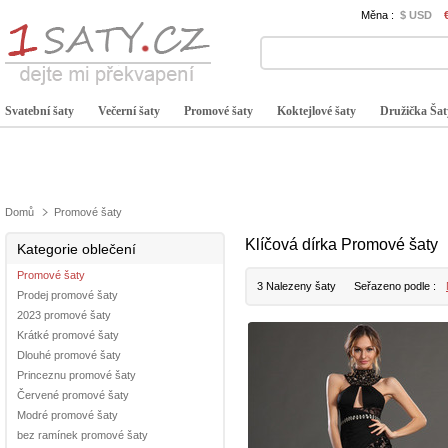
Měna :
$ USD
Svatební šaty
Večerní šaty
Promové šaty
Koktejlové šaty
Družička Šat
Domů
Promové šaty
Klíčová dírka Promové šaty
Kategorie oblečení
Promové šaty
3 Nalezeny šaty
Seřazeno podle :
Prodej promové šaty
2023 promové šaty
Krátké promové šaty
Dlouhé promové šaty
Princeznu promové šaty
Červené promové šaty
Modré promové šaty
bez ramínek promové šaty