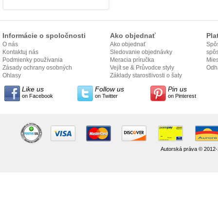
Informácie o spoločnosti
Ako objednať
Pla
O nás
Ako objednať
Spôs
Kontaktuj nás
Sledovanie objednávky
spô
Podmienky používania
Meracia príručka
Mies
Zásady ochrany osobných
Vejít se & Průvodce styly
odo
Odh
údajov
Ohlasy
Základy starostlivosti o šaty
Like us
Follow us
Pin us
on Facebook
on Twitter
on Pinterest
Autorská práva © 2012