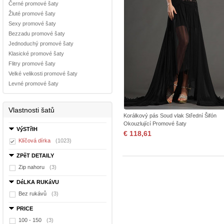
Černé promové šaty
Žluté promové šaty
Sexy promové šaty
Bezzadu promové šaty
Jednoduchý promové šaty
Klasické promové šaty
Flitry promové šaty
Velké velikosti promové šaty
Levné promové šaty
Vlastnosti šatů
Korálkový pás Soud vlak Střední Šifón
Okouzlující Promové šaty
VýSTřIH
€ 118,61
Klíčová dírka
(1023)
ZPěT DETAILY
Zip nahoru
(3)
DéLKA RUKáVU
Bez rukávů
(3)
PRICE
100 - 150
(3)