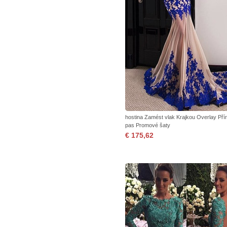
hostina Zamést vlak Krajkou Overlay Pří
pas Promové šaty
€ 175,62