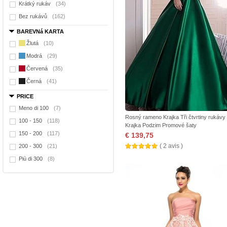
Krátký rukáv
(34)
Bez rukávů
(162)
BAREVNá KARTA
Žlutá
(10)
Modrá
(29)
Červená
(35)
Černá
(41)
PRICE
Meno di 100
(7)
Rosný rameno Krajka Tři čtvrtiny rukávy
100 - 150
(118)
Krajka Podzim Promové šaty
150 - 200
(117)
€ 139,75
( 2 avis )
200 - 300
(21)
Più di 300
(8)