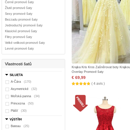
Černé promové šaty
Žluté promové šaty
Sexy promové šaty
Bezzadu promové šaty
Jednoduchý promové šaty
Klasické promové šaty
Flitry promové šaty
Velké velikosti promové šaty
Levné promové šaty
Vlastnosti šatů
Krajka Kris Kros Zašněrovat boty Krajko
Overlay Promové šaty
SILUETA
€ 69,99
A-Čára
(170)
( 4 avis )
Asymetrické
(32)
Mořská panna
(34)
Princezna
(50)
Plášť
(30)
VýSTřIH
Bateau
(25)