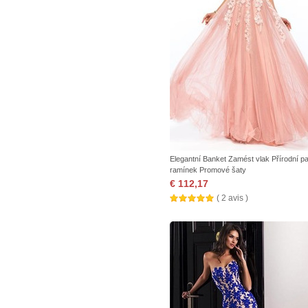
Elegantní Banket Zamést vlak Přírodní p
ramínek Promové šaty
€ 112,17
( 2 avis )