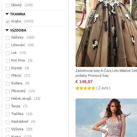
Dlouhý
(144)
TKANINA
Krajka
(1023)
VýZDOBA
Nášivky
(162)
Lištování
(90)
Luk
(13)
Kris Kros
(5)
Krystal
(3)
Zašněrovat boty A-Čára Léto Miláček Dé
Přikrýt
(77)
podlahy Promové šaty
€ 149,87
Květina
(8)
( 2 avis )
Plisovaný
(14)
Háček okrajů
(10)
Šerpa
(7)
Tlačítka
(14)
Kaskádové
(4)
Výšivka
(20)
Krajka
(172)