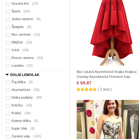
Vysoká krk
(13)
Šperk
(54)
Jedno rameno
(8)
Špagety
(9)
Bez ramínek
(13)
Miláček
(10)
V-krk
(69)
Rosný rameno
(52)
Lopatka
(12)
Bez rukávů Asymetrické Krajka Krajkou
DOLNí LEM/VLAK
Overlay Asymetrické Promové šaty
Čaj délka
(3)
€ 69,87
( 2 avis )
Asymetrické
(26)
Délka podlahy
(80)
Kotníky
(26)
Krátký
(26)
Kolena délka
(5)
Kaple Vlak
(8)
Zamést vlak
(143)