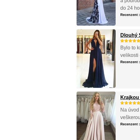
a podrob
do 24 ho
Recenzent 
Dlouhý 
Bylo to k
velikosti
Recenzent 
Krajkou 
Na úvod 
veškerou
Recenzent 