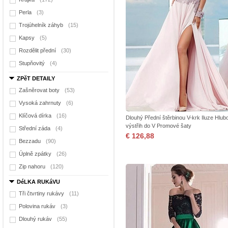
Perla
(3)
Trojúhelník záhyb
(15)
Kapsy
(5)
Rozdělit přední
(30)
Stupňovitý
(4)
ZPěT DETAILY
Zašněrovat boty
(53)
Vysoká zahrnuty
(6)
Klíčová dírka
(16)
Dlouhý Přední štěrbinou V-krk Iluze Hlub
výstřih do V Promové šaty
Střední záda
(4)
€ 126,88
Bezzadu
(90)
Úplně zpátky
(26)
Zip nahoru
(120)
DéLKA RUKáVU
Tři čtvrtiny rukávy
(11)
Polovina rukáv
(3)
Dlouhý rukáv
(55)