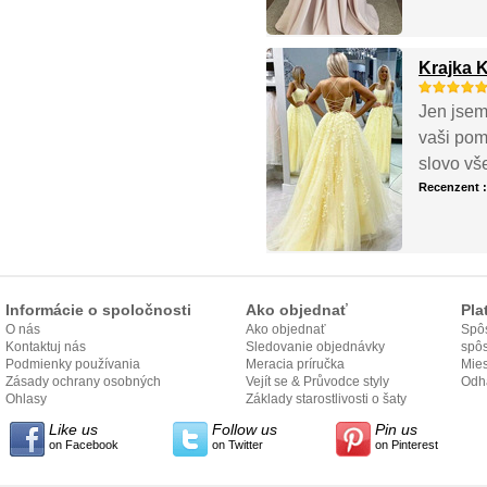
Krajka 
Jen jsem
vaši pom
slovo vše
Recenzent 
Informácie o spoločnosti
Ako objednať
Pla
O nás
Ako objednať
Spôs
Kontaktuj nás
Sledovanie objednávky
spô
Podmienky používania
Meracia príručka
Mies
Zásady ochrany osobných
Vejít se & Průvodce styly
odo
Odh
údajov
Ohlasy
Základy starostlivosti o šaty
Like us
Follow us
Pin us
on Facebook
on Twitter
on Pinterest