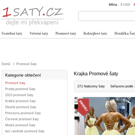
Měna :
$ USD
Svatební šaty
Večerní šaty
Promové šaty
Koktejlové šaty
Družička Šat
Domů
Promové šaty
Krajka Promové šaty
Kategorie oblečení
Promové šaty
271 Nalezeny šaty
Seřazeno podle 
Prodej promové šaty
2023 promové šaty
Krátké promové šaty
Dlouhé promové šaty
Princeznu promové šaty
Červené promové šaty
Modré promové šaty
bez ramínek promové šaty