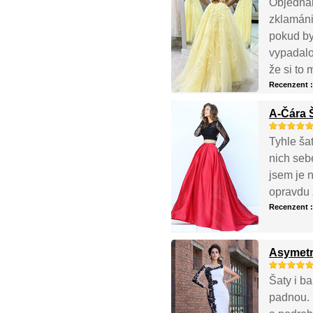
Objednal
zklamáni..
pokud bys
vypadalo
že si to 
Recenzent 
A-Čára 
Tyhle šat
nich seb
jsem je 
opravdu 
Recenzent 
Asymetr
Šaty i ba
padnou. I