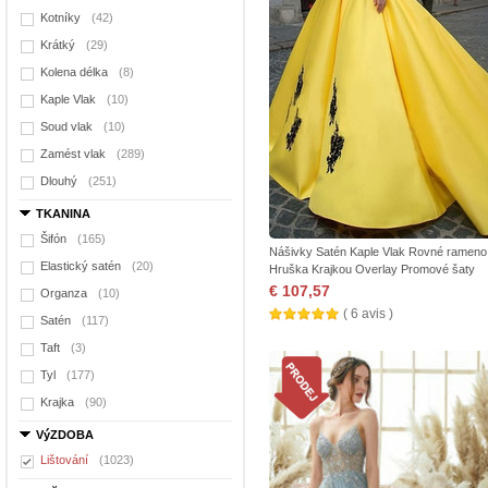
Kotníky
(42)
Krátký
(29)
Kolena délka
(8)
Kaple Vlak
(10)
Soud vlak
(10)
Zamést vlak
(289)
Dlouhý
(251)
TKANINA
Šifón
(165)
Nášivky Satén Kaple Vlak Rovné rameno
Elastický satén
(20)
Hruška Krajkou Overlay Promové šaty
€ 107,57
Organza
(10)
( 6 avis )
Satén
(117)
Taft
(3)
Tyl
(177)
Krajka
(90)
VýZDOBA
Lištování
(1023)