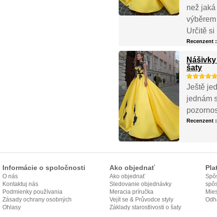
než jaká
výběrem 
Určitě s
Recenzent 
Nášivky
šaty
Ještě je
jednám s
pozornos
Recenzent 
Informácie o spoločnosti
Ako objednať
Pla
O nás
Ako objednať
Spôs
Kontaktuj nás
Sledovanie objednávky
spô
Podmienky používania
Meracia príručka
Mies
Zásady ochrany osobných
Vejít se & Průvodce styly
odo
Odh
údajov
Ohlasy
Základy starostlivosti o šaty