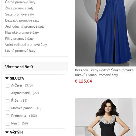
Černé promové šaty
Žluté promové šaty
Sexy promové šaty
Bezzadu promové šaty
Jednoduchý promové šaty
Klasické promové šaty
Flitry promové šaty
Velké velikosti promové šaty
Levné promové šaty
Vlastnosti šatů
Bezzadu Těsný Podzim Široká ramínka 
rukávů Dlouho Promové šaty
SILUETA
€ 125,04
A-Čára
(370)
Asymetrické
(22)
Říše
(13)
Mořská panna
(40)
Princezna
(102)
Plášť
(59)
VýSTřIH