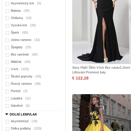
Asymetrický krk
(5)
Bateau
(35)
Ohlávka
(19)
Vysoká krk
(26)
Šperk
(65)
Jedno rameno
(32)
Špagety
(25)
Bez ramínek
(60)
Miláček
(45)
Sexy Plášť Šifón V-krk Bez rukávů Zimní
V-krk
(153)
Lištování Promové šaty
Široké popruhy
(26)
€ 122,28
Rosný rameno
(48)
Portrét
(3)
Lopatka
(11)
Náměstí
(6)
DOLNí LEM/VLAK
Asymetrické
(19)
Délka podlahy
(220)