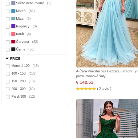
Světlo nebe modré
(3)
Modrá
(81)
Máta
(3)
Regency
(3)
Korál
(5)
Červená
(82)
Černá
(50)
PRICE
Meno di 100
(15)
A-Čára Přírodní pas Bezzadu Střední Tyl
100 - 150
(232)
patra Promové šaty
150 - 200
(187)
€ 142,51
( 2 avis )
200 - 300
(62)
Più di 300
(12)