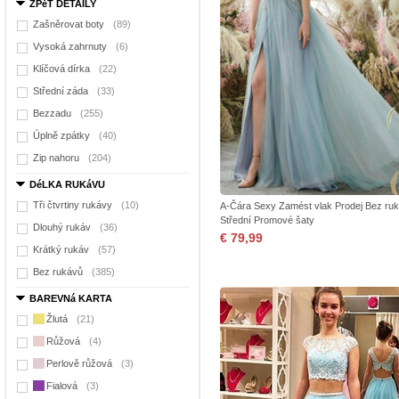
ZPěT DETAILY
Zašněrovat boty
(89)
Vysoká zahrnuty
(6)
Klíčová dírka
(22)
Střední záda
(33)
Bezzadu
(255)
Úplně zpátky
(40)
Zip nahoru
(204)
DéLKA RUKáVU
Tři čtvrtiny rukávy
(10)
A-Čára Sexy Zamést vlak Prodej Bez ru
Střední Promové šaty
Dlouhý rukáv
(36)
€ 79,99
Krátký rukáv
(57)
Bez rukávů
(385)
BAREVNá KARTA
Žlutá
(21)
Růžová
(4)
Perlově růžová
(3)
Fialová
(3)