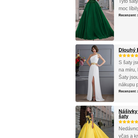
Tyto šat
moc líbi
Recenzent 
Dlouhý B
S šaty js
na míru, 
Šaty jso
nákupu p
Recenzent 
Nášivky
šaty
Nedávno 
včas a k