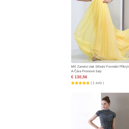
Míč Zamést vlak Střední Formální Přikrýt
A-Čára Promové šaty
€ 130,56
( 1 avis )