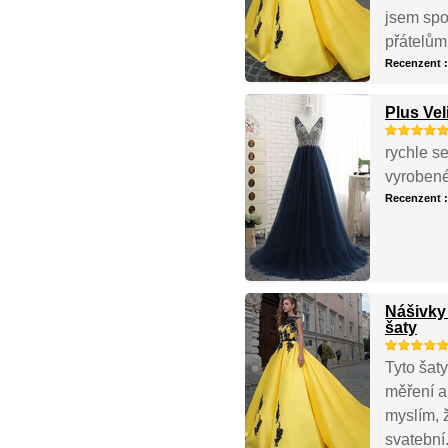
jsem spo
přátelům
Recenzent 
Plus Vel
rychle se
vyrobené
Recenzent 
Nášivky
šaty
Tyto šat
měření a
myslím, ž
svatební