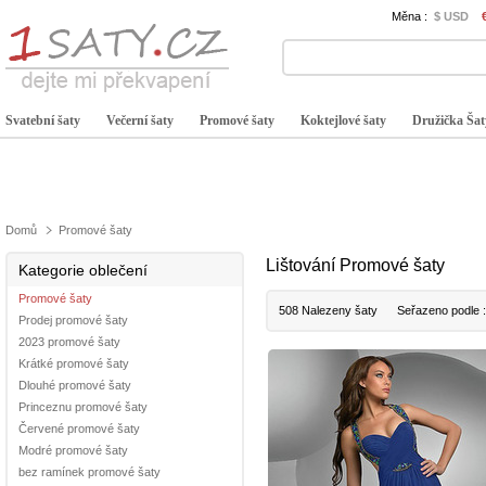
Měna :
$ USD
Svatební šaty
Večerní šaty
Promové šaty
Koktejlové šaty
Družička Šat
Domů
Promové šaty
Lištování Promové šaty
Kategorie oblečení
Promové šaty
508 Nalezeny šaty
Seřazeno podle 
Prodej promové šaty
2023 promové šaty
Krátké promové šaty
Dlouhé promové šaty
Princeznu promové šaty
Červené promové šaty
Modré promové šaty
bez ramínek promové šaty