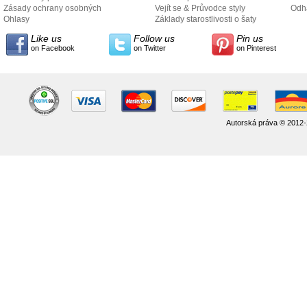
Zásady ochrany osobných
Vejít se & Průvodce styly
odo
Odh
údajov
Ohlasy
Základy starostlivosti o šaty
Like us
Follow us
Pin us
on Facebook
on Twitter
on Pinterest
Autorská práva © 2012