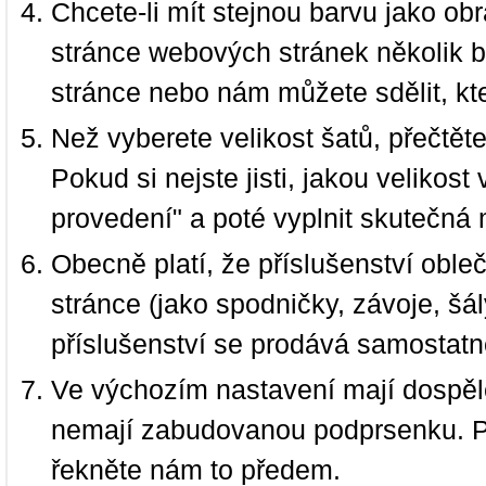
Chcete-li mít stejnou barvu jako ob
stránce webových stránek několik b
stránce nebo nám můžete sdělit, kt
Než vyberete velikost šatů, přečtět
Pokud si nejste jisti, jakou velikos
provedení" a poté vyplnit skutečná 
Obecně platí, že příslušenství oble
stránce (jako spodničky, závoje, šál
příslušenství se prodává samostatn
Ve výchozím nastavení mají dospělé
nemají zabudovanou podprsenku. P
řekněte nám to předem.