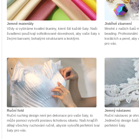
Jemné materiály
Jiskřivé zbarvení
Vždy si vybíráme kvalitní tkaniny, které šití každé šaty. Naši
Mnohé z našich šatů m
švadlenci používají sofistikované dovednosti, aby vaše šaty s
beading. Profesionální 
živými barvami, bohatými strukturami a lesklými.
korálcích a perel, aby
pro vás.
Ruční fold
Jemný nástavec
Ruční ruching design není jen dekorace pro vaše šaty, to
Ruční nástavec je ohrom
může pomoci vytvořit postavu lichotivou siluetu. Naši krajčíři
Jedinečný design šatů
dělají všechny ruchování ručně, abyste vytvořili perfektní tvar
perfektní šaty.
šaty pro vás.