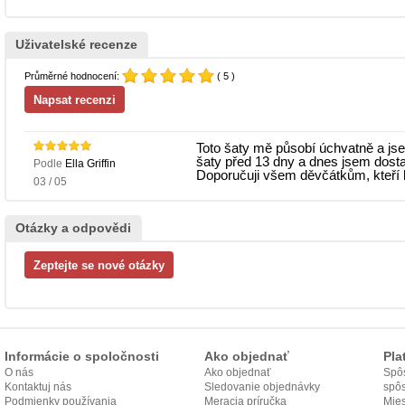
Uživatelské recenze
Průměrné hodnocení:
( 5 )
Toto šaty mě působí úchvatně a jse
šaty před 13 dny a dnes jsem dosta
Podle
Ella Griffin
Doporučuji všem děvčátkům, kteří hle
03 / 05
Otázky a odpovědi
Informácie o spoločnosti
Ako objednať
Pla
O nás
Ako objednať
Spôs
Kontaktuj nás
Sledovanie objednávky
spô
Podmienky používania
Meracia príručka
Mies