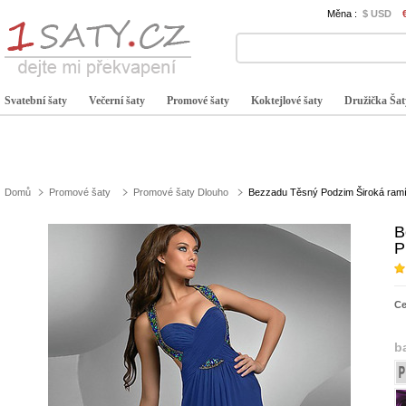
Měna :
$ USD
Svatební šaty
Večerní šaty
Promové šaty
Koktejlové šaty
Družička Šat
Domů
Promové šaty
Promové šaty Dlouho
Bezzadu Těsný Podzim Široká ram
B
P
C
b