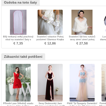
Ozdoba na toto šaty
Bílý netkaný velký prachový
Svatební rukavice Pokoj
Svatební šál bez rukávů
Lux
obal na svatební šaty s
podzimní Glamour Krajka
sexy zimní zimní pokoj
diama
dlouhým prachotěsným
Materiál Bow Tie
€ 7,35
€ 12,86
€ 27,58
krytem
Zákazníci také potěšeni
Přírodní pas Středně vzadu
Sexy Drobounký Jaro
Plášť Tyl Špagety Zametání
Formá