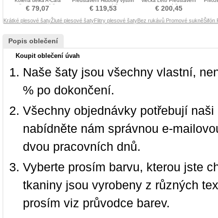
Kolena délka A-Čára
Představení Hluboký výstřih
vlečka Léto Představení
Přiroz
Květiny Promové šaty
do V Promové šaty
Promové šaty
€ 79,07
€ 119,53
€ 200,45
Krátké plesové šaty
Žluté plesové šaty
Flitry plesové šaty
Bez rukávů Promové sukně
Šifón
Popis oblečení
Koupit oblečení úvah
Naše šaty jsou všechny vlastní, ne
% po dokončení.
Všechny objednávky potřebují naši 
nabídněte nám správnou e-mailovou
dvou pracovních dnů.
Vyberte prosím barvu, kterou jste c
tkaniny jsou vyrobeny z různých text
prosím viz průvodce barev.