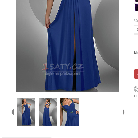
V
Mn
Ab
ša
Pr