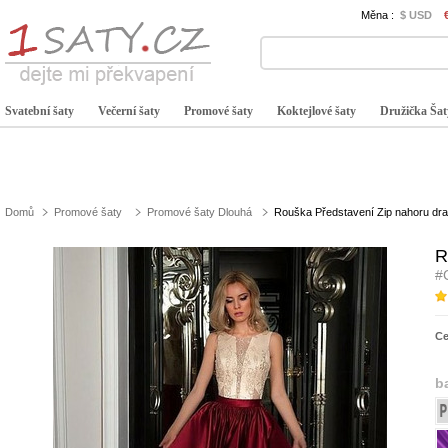
Měna :
$ USD
Svatební šaty
Večerní šaty
Promové šaty
Koktejlové šaty
Družička Šat
Domů
Promové šaty
Promové šaty Dlouhá
Rouška Představení Zip nahoru dr
R
#
C
b