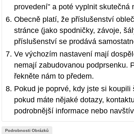
provedení" a poté vyplnit skutečná 
Obecně platí, že příslušenství oble
stránce (jako spodničky, závoje, šál
příslušenství se prodává samostatn
Ve výchozím nastavení mají dospělé
nemají zabudovanou podprsenku. P
řekněte nám to předem.
Pokud je poprvé, kdy jste si koupi
pokud máte nějaké dotazy, kontakt
podrobnější informace nebo navští
Podrobnosti Obrázků