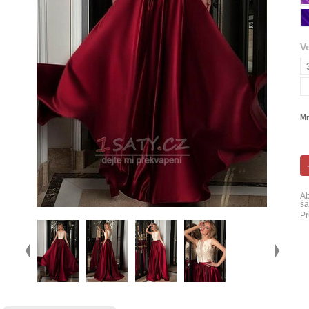
V
Mn
Ab
ša
Pr