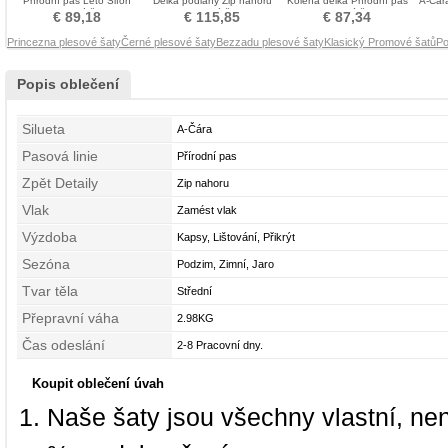
Přírodní pas Léto Šifón
Délka podlahy Zip nahoru
Kolena délka Přírodní pas
A-Čár
Promové šaty
Promové šaty
Promové šaty
ru
€ 89,18
€ 115,85
€ 87,34
Princezna plesové šaty
Černé plesové šaty
Bezzadu plesové šaty
Klasický Promové šatů
Po
Popis oblečení
Silueta
A-Čára
Pasová linie
Přírodní pas
Zpět Detaily
Zip nahoru
Vlak
Zamést vlak
Výzdoba
Kapsy, Lištování, Přikrýt
Sezóna
Podzim, Zimní, Jaro
Tvar těla
Střední
Přepravní váha
2.98KG
Čas odeslání
2-8 Pracovní dny.
Koupit oblečení úvah
Naše šaty jsou všechny vlastní, ne