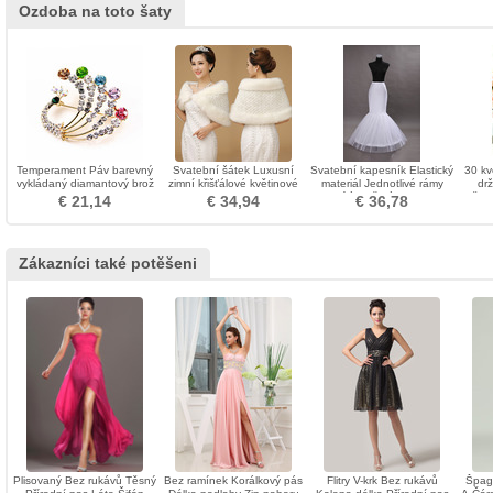
Ozdoba na toto šaty
Temperament Páv barevný
Svatební šátek Luxusní
Svatební kapesník Elastický
30 kv
vykládaný diamantový brož
zimní křišťálové květinové
materiál Jednotlivé rámy
dr
borovice
Bílá mořská panna
květin
€ 21,14
€ 34,94
€ 36,78
Spandex
Zákazníci také potěšeni
Plisovaný Bez rukávů Těsný
Bez ramínek Korálkový pás
Flitry V-krk Bez rukávů
Špage