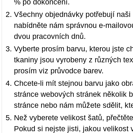
% po dokončení.
Všechny objednávky potřebují naši 
nabídněte nám správnou e-mailovou
dvou pracovních dnů.
Vyberte prosím barvu, kterou jste c
tkaniny jsou vyrobeny z různých text
prosím viz průvodce barev.
Chcete-li mít stejnou barvu jako ob
stránce webových stránek několik b
stránce nebo nám můžete sdělit, kt
Než vyberete velikost šatů, přečtět
Pokud si nejste jisti, jakou velikos