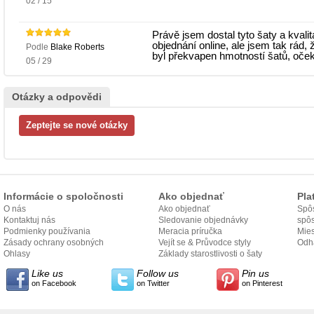
02 / 15
Právě jsem dostal tyto šaty a kvali
objednání online, ale jsem tak rád,
Podle
Blake Roberts
byl překvapen hmotností šatů, oček
05 / 29
Otázky a odpovědi
Informácie o spoločnosti
Ako objednať
Pla
O nás
Ako objednať
Spôs
Kontaktuj nás
Sledovanie objednávky
spô
Podmienky používania
Meracia príručka
Mies
Zásady ochrany osobných
Vejít se & Průvodce styly
odo
Odh
údajov
Ohlasy
Základy starostlivosti o šaty
Like us
Follow us
Pin us
on Facebook
on Twitter
on Pinterest