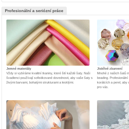
Profesionální a seriózní práce
Jemné materiály
Jiskřivé zbarvení
Vždy si vybíráme kvalitní tkaniny, které šití každé šaty. Naši
Mnohé z našich šatů m
švadlenci používají sofistikované dovednosti, aby vaše šaty s
beading. Profesionální 
živými barvami, bohatými strukturami a lesklými.
korálcích a perel, aby
pro vás.