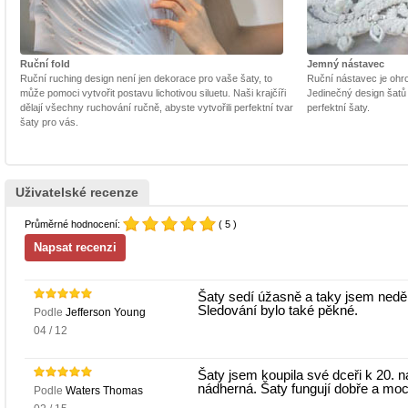
Ruční fold
Jemný nástavec
Ruční ruching design není jen dekorace pro vaše šaty, to
Ruční nástavec je ohrom
může pomoci vytvořit postavu lichotivou siluetu. Naši krajčíři
Jedinečný design šatů
dělají všechny ruchování ručně, abyste vytvořili perfektní tvar
perfektní šaty.
šaty pro vás.
Uživatelské recenze
Průměrné hodnocení:
( 5 )
Šaty sedí úžasně a taky jsem neděl
Sledování bylo také pěkné.
Podle
Jefferson Young
04 / 12
Šaty jsem koupila své dceři k 20. 
nádherná. Šaty fungují dobře a moc s
Podle
Waters Thomas