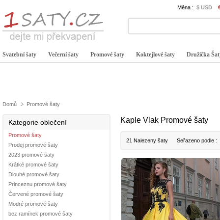
Měna :
$ USD
Svatební šaty
Večerní šaty
Promové šaty
Koktejlové šaty
Družička Šat
Domů
Promové šaty
Kaple Vlak Promové šaty
Kategorie oblečení
Promové šaty
21 Nalezeny šaty
Seřazeno podle :
Prodej promové šaty
2023 promové šaty
Krátké promové šaty
Dlouhé promové šaty
Princeznu promové šaty
Červené promové šaty
Modré promové šaty
bez ramínek promové šaty