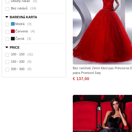
Dlouhý rukáv
(5)
Bez rukávů
(14)
BAREVNá KARTA
Modrá
(3)
Červená
(4)
Černá
(3)
PRICE
100 - 150
(11)
150 - 200
(5)
Bez ramínek Zimní Klesl pas Princezna 
200 - 300
(5)
patra Promové šaty
€ 137,00