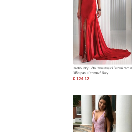
Drobounký Léto Okouzlující Široká ramí
Říše pasu Promové šaty
€ 124,12