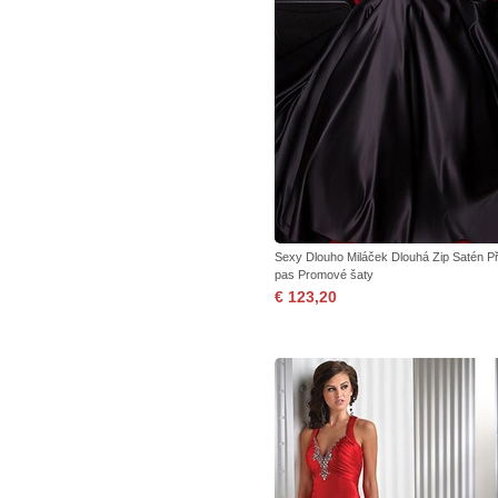
Sexy Dlouho Miláček Dlouhá Zip Satén Př
pas Promové šaty
€ 123,20