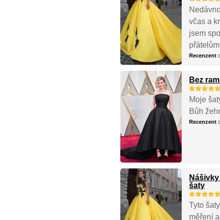
Nedávno 
včas a k
jsem spo
přátelům
Recenzent 
Bez ram
Moje šaty
Bůh žehne
Recenzent 
Nášivky
šaty
Tyto šat
měření a