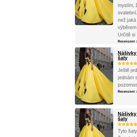
myslím, ž
svatební
než jaká
výběrem 
Určitě s
Recenzent 
Nášivky
šaty
Ještě je
jednám s
pozornos
Recenzent 
Nášivky
šaty
Tyto šaty