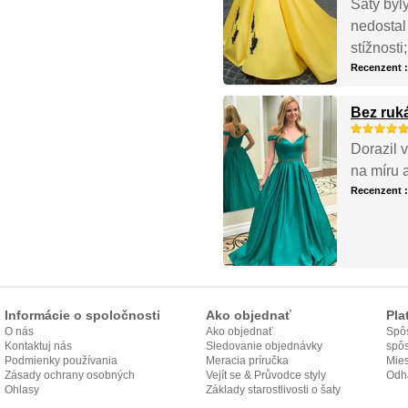
Šaty byl
nedostal
stížnost
Recenzent 
Bez ruk
Dorazil v
na míru 
Recenzent 
Informácie o spoločnosti
Ako objednať
Pla
O nás
Ako objednať
Spôs
Kontaktuj nás
Sledovanie objednávky
spô
Podmienky používania
Meracia príručka
Mies
Zásady ochrany osobných
Vejít se & Průvodce styly
odo
Odh
údajov
Ohlasy
Základy starostlivosti o šaty