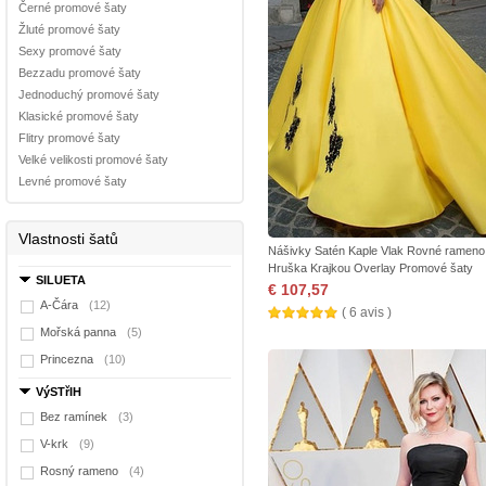
Černé promové šaty
Žluté promové šaty
Sexy promové šaty
Bezzadu promové šaty
Jednoduchý promové šaty
Klasické promové šaty
Flitry promové šaty
Velké velikosti promové šaty
Levné promové šaty
Vlastnosti šatů
Nášivky Satén Kaple Vlak Rovné rameno
Hruška Krajkou Overlay Promové šaty
SILUETA
€ 107,57
A-Čára
(12)
( 6 avis )
Mořská panna
(5)
Princezna
(10)
VýSTřIH
Bez ramínek
(3)
V-krk
(9)
Rosný rameno
(4)