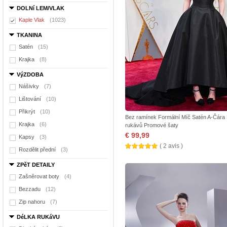
DOLNí LEM/VLAK
Kaple Vlak
(1023)
TKANINA
Satén
(15)
Krajka
(8)
VýZDOBA
Nášivky
(7)
Lištování
(10)
Přikrýt
(10)
Bez ramínek Formální Míč Satén A-Čára
Krajka
(6)
rukávů Promové šaty
€ 99,99
Kapsy
(3)
( 2 avis )
Rozdělit přední
(3)
ZPěT DETAILY
Zašněrovat boty
(4)
Bezzadu
(12)
Zip nahoru
(7)
DéLKA RUKáVU