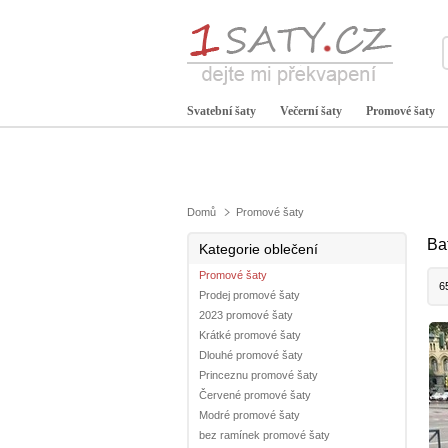
Svatební šaty
Večerní šaty
Promové šaty
Domů
Promové šaty
Ba
Kategorie oblečení
Promové šaty
6
Prodej promové šaty
2023 promové šaty
Krátké promové šaty
Dlouhé promové šaty
Princeznu promové šaty
Červené promové šaty
Modré promové šaty
bez ramínek promové šaty