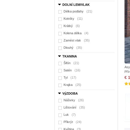
DOLNí LEM/VLAK
Délka podlahy
(21)
Kotníky
(11)
Krátký
(6)
Kolena délka
(4)
Zamést vlak
(35)
Dlouhý
(35)
TKANINA
Šifón
(21)
Asy
Satén
(16)
Pří
€ 
Tyl
(17)
Krajka
(25)
VýZDOBA
Nášivky
(26)
Lištování
(35)
Luk
(7)
Přikrýt
(24)
Květina
(3)