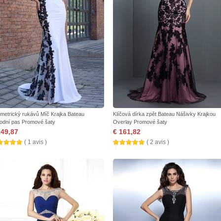
metrický rukávů Míč Krajka Bateau
Klíčová dírka zpět Bateau Nášivky Krajkou
rodní pas Promové šaty
Overlay Promové šaty
149,87
€ 161,82
( 1 avis )
( 2 avis )