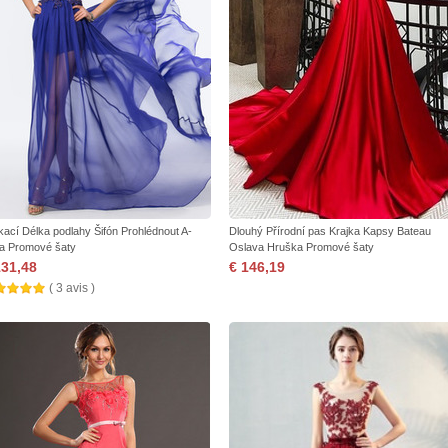
ikací Délka podlahy Šifón Prohlédnout A-
Dlouhý Přírodní pas Krajka Kapsy Bateau
a Promové šaty
Oslava Hruška Promové šaty
131,48
€ 146,19
( 3 avis )