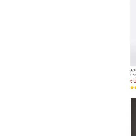
Apl
Čár
€ 