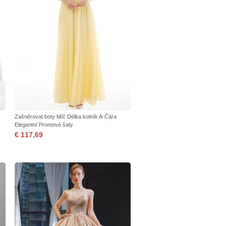
Zašněrovat boty Míč Délka kotník A-Čára
Elegantní Promové šaty
€ 117,69