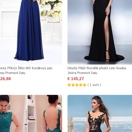
sický Přikrýt Šifón Míč Korálkový pás
Dlouhý Plášť Rozdělit přední Léto Svatba
eau Promové šaty
Jiskra Promové šaty
126,88
€ 145,27
( 1 avis )