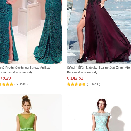
uhý Přední štěrbinou Bateau Aplikací
Střední Šifón Nášivky Bez rukávů Zimní Míč
rodní pas Promové šaty
Bateau Promové šaty
179,29
€ 142,51
( 2 avis )
( 1 avis )