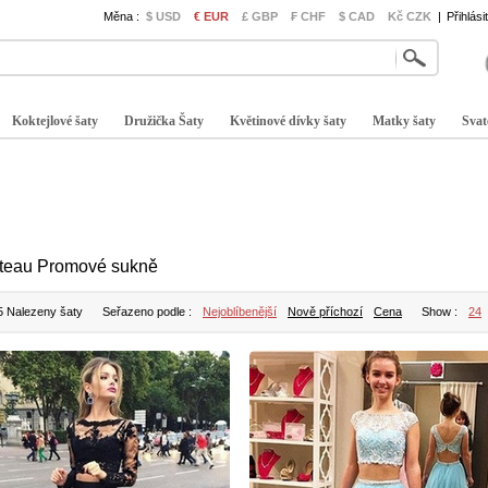
Měna :
$ USD
€ EUR
£ GBP
₣ CHF
$ CAD
Kč CZK
|
Přihlási
Koktejlové šaty
Družička Šaty
Květinové dívky šaty
Matky šaty
Svat
teau Promové sukně
5 Nalezeny šaty
Seřazeno podle :
Nejoblíbenější
Nově příchozí
Cena
Show :
24