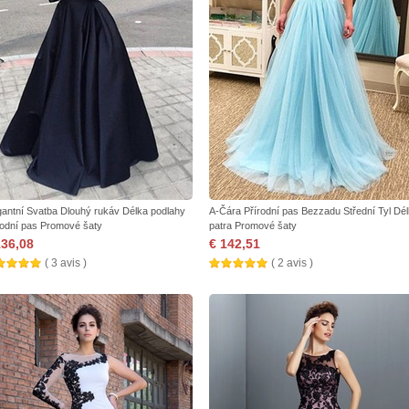
gantní Svatba Dlouhý rukáv Délka podlahy
A-Čára Přírodní pas Bezzadu Střední Tyl Dé
rodní pas Promové šaty
patra Promové šaty
136,08
€ 142,51
( 3 avis )
( 2 avis )