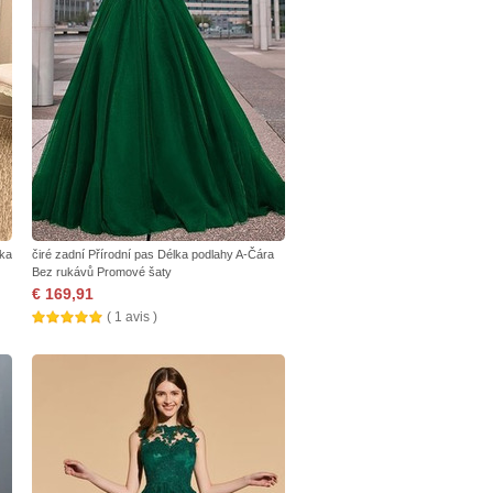
lka
čiré zadní Přírodní pas Délka podlahy A-Čára
Bez rukávů Promové šaty
€ 169,91
( 1 avis )