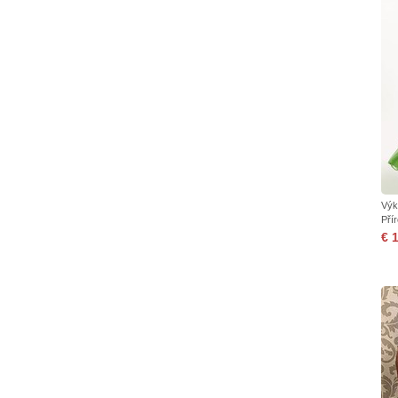
Výk
Pří
€ 