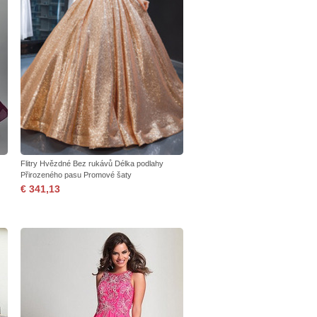
Flitry Hvězdné Bez rukávů Délka podlahy
Přirozeného pasu Promové šaty
€ 341,13