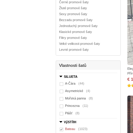
Černé promové šaty
Žluté promové šaty
Sexy promové šaty
Bezzadu promové šaty
Jednoduchý promové šaty
Klasické promové šaty
Flitry promové šaty
Velké velikosti promové šaty
Levné promové šaty
Vlastnosti šatů
Ele
Pří
SILUETA
€ 
A-Čára
(44)
Asymetrické
(4)
Mořská panna
(8)
Princezna
(11)
Plášť
(8)
VýSTřIH
Bateau
(1023)