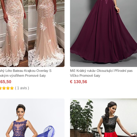
uhý Léto Bateau Krajkou Overlay S
Míč Krátký rukáv Okouzlující Přírodní pas
bokým výstřihem Promové šaty
Víčko Promové šaty
165,50
€ 130,56
( 1 avis )