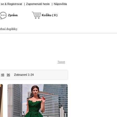
t se & Registrovat
|
Zapomenuté heslo
|
Nápověda
Zpráva
Košíku ( 0 )
ební doplňky
Tweet
48
96
Zobrazení 1-24