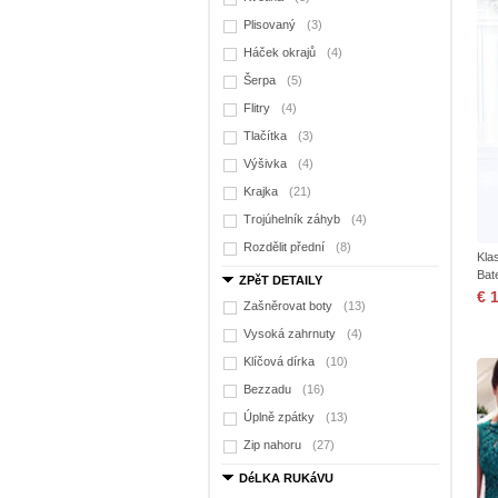
Plisovaný
(3)
Háček okrajů
(4)
Šerpa
(5)
Flitry
(4)
Tlačítka
(3)
Výšivka
(4)
Krajka
(21)
Trojúhelník záhyb
(4)
Rozdělit přední
(8)
Kla
Bat
ZPěT DETAILY
€ 
Zašněrovat boty
(13)
Vysoká zahrnuty
(4)
Klíčová dírka
(10)
Bezzadu
(16)
Úplně zpátky
(13)
Zip nahoru
(27)
DéLKA RUKáVU