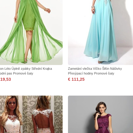
on Léto Úplně zpátky Střední Krajka
Zametání vlečka Víčko Šifón Nášivky
rodní pas Promové šaty
Přesýpací hodiny Promové šaty
119,53
€ 111,25