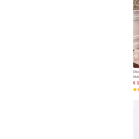
Dlo
hlu
€ 