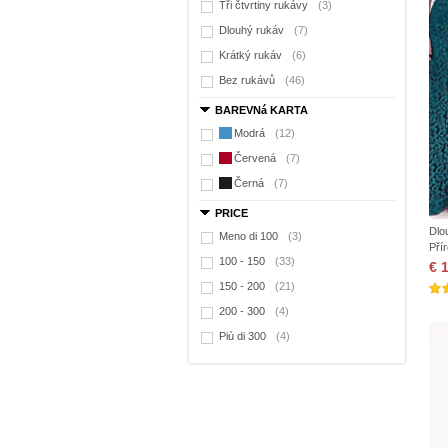
Tři čtvrtiny rukávy
(3)
Dlouhý rukáv
(7)
Krátký rukáv
(6)
Bez rukávů
(46)
BAREVNá KARTA
Modrá
(12)
Červená
(7)
Černá
(7)
PRICE
Dlo
Meno di 100
(3)
Pří
100 - 150
(33)
€ 
150 - 200
(21)
200 - 300
(4)
Più di 300
(4)