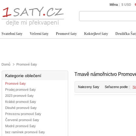
Měna :
$ USD
Svatební šaty
Večerní šaty
Promové šaty
Koktejlové šaty
Družička Šat
Domů
Promové šaty
Tmavě námořnictvo Promové
Kategorie oblečení
Promové šaty
Nalezeny šaty
Seřazeno podle :
Ne
Prodej promové šaty
2023 promové šaty
Krátké promové šaty
Dlouhé promové šaty
Princeznu promové šaty
Červené promové šaty
Modré promové šaty
bez ramínek promové šaty