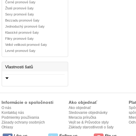
Černé promové šaty
Žluté promové šaty
Sexy promové šaty
Bezzadu promové šaty
Jednoduchý promové šaty
Klasické promové šaty
Flitry promové šaty
Velké velikosti promové šaty
Levné promové šaty
Vlastnosti šatů
Informácie o spoločnosti
Ako objednať
Pla
O nás
Ako objednať
Spôs
Kontaktuj nás
Sledovanie objednávky
spô
Podmienky používania
Meracia príručka
Mies
Zásady ochrany osobných
Vejít se & Průvodce styly
odo
Odh
údajov
Ohlasy
Základy starostlivosti o šaty
Like us
Follow us
Pin us