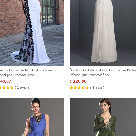
metrický rukávů Míč Krajka Bateau
Šperk Přikrýt Zamést vlak Bez rukávů Podz
rodní pas Promové šaty
Přírodní pas Promové šaty
149,87
€ 126,88
( 1 avis )
( 1 avis )