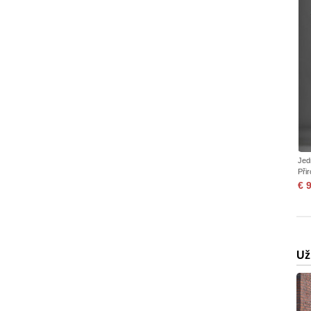
Jed
Při
€ 
Už