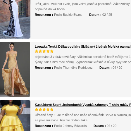
určit, jakou velikost zvolit, jsou velmi jasné a podrobné. Zákaznický
odpověď do 24 hodin.
Recenzent :
Podle Buckle Evans
Datum :
02 / 25
Lopatka Tenká Délka podlahy Skládaný živůtek Mořská panna
objednáno 3 zakázkové šaty! všichni se perfektně hodí! měli jsme 1 
týdny! tak s nimi moc děkuji. vypadali tak krásně a dívky byly tak p
Recenzent :
Podle Thorndike Rodriguez
Datum :
04 / 20
Kaskádové Šperk Jednoduché Vysoká zahrnuty T-shirt rukáv 
Úžasné šaty !!! Je to těsně nad naše očekávání! Barva a tkanina j
se jako rukavice. Rychlé dodání také.
Recenzent :
Podle Johnny Edwards
Datum :
04 / 20