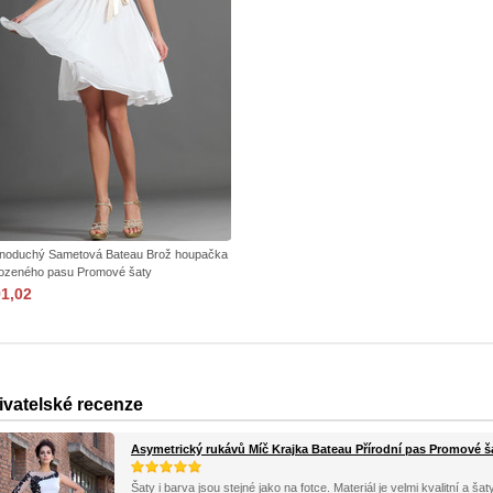
noduchý Sametová Bateau Brož houpačka
rozeného pasu Promové šaty
91,02
ivatelské recenze
Asymetrický rukávů Míč Krajka Bateau Přírodní pas Promové š
Šaty i barva jsou stejné jako na fotce. Materiál je velmi kvalitní a 