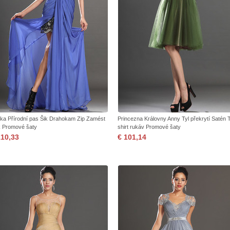
jka Přírodní pas Šik Drahokam Zip Zamést
Princezna Královny Anny Tyl překrytí Satén 
k Promové šaty
shirt rukáv Promové šaty
110,33
€ 101,14