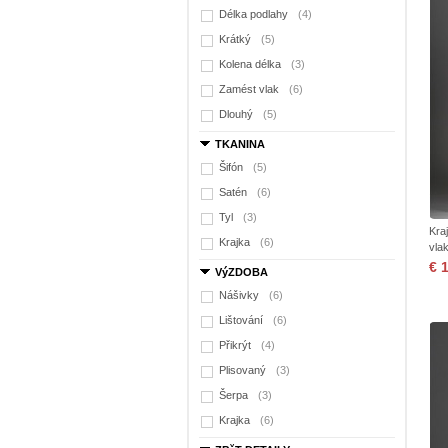
Délka podlahy
(4)
Krátký
(5)
Kolena délka
(3)
Zamést vlak
(6)
Dlouhý
(5)
TKANINA
Šifón
(5)
Satén
(6)
Tyl
(3)
Kra
Krajka
(6)
vla
€ 
VýZDOBA
Nášivky
(6)
Lištování
(6)
Přikrýt
(4)
Plisovaný
(3)
Šerpa
(3)
Krajka
(6)