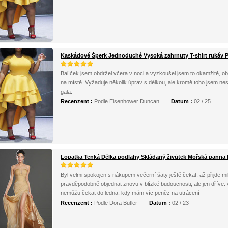
Kaskádové Šperk Jednoduché Vysoká zahrnuty T-shirt rukáv 
Balíček jsem obdržel včera v noci a vyzkoušel jsem to okamžitě, ob
na místě. Vyžaduje několik úprav s délkou, ale kromě toho jsem n
gala.
Recenzent :
Podle Eisenhower Duncan
Datum :
02 / 25
Lopatka Tenká Délka podlahy Skládaný živůtek Mořská panna
Byl velmi spokojen s nákupem večerní šaty ještě čekat, až přijde mil
pravděpodobně objednat znovu v blízké budoucnosti, ale jen dříve. vi
nemůžu čekat do ledna, kdy mám víc peněz na utrácení
Recenzent :
Podle Dora Butler
Datum :
02 / 23