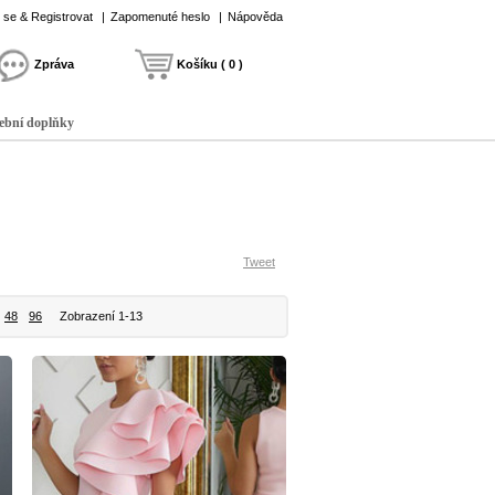
t se & Registrovat
|
Zapomenuté heslo
|
Nápověda
Zpráva
Košíku ( 0 )
ební doplňky
Tweet
48
96
Zobrazení 1-13