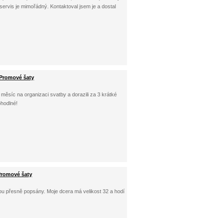
 servis je mimořádný. Kontaktoval jsem je a dostal
 Promové šaty
měsíc na organizaci svatby a dorazili za 3 krátké
ohodlné!
Promové šaty
sou přesně popsány. Moje dcera má velikost 32 a hodí