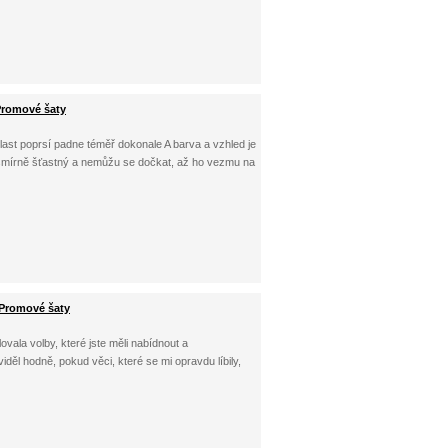
Promové šaty
last poprsí padne téměř dokonale A barva a vzhled je
esmírně šťastný a nemůžu se dočkat, až ho vezmu na
 Promové šaty
ovala volby, které jste měli nabídnout a
děl hodně, pokud věci, které se mi opravdu líbily,