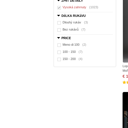
ZPěT DETAILY
Vysoká zahrnuty
(1023)
DéLKA RUKáVU
Dlouhý rukáv
(3)
Bez rukávů
(7)
PRICE
Meno di 100
(2)
100 - 150
(7)
150 - 200
(4)
Lop
Moř
€ 