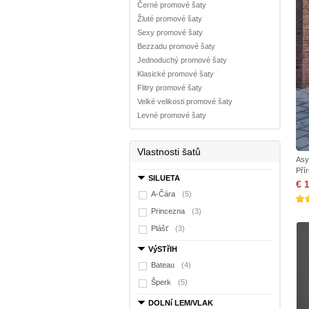
Černé promové šaty
Žluté promové šaty
Sexy promové šaty
Bezzadu promové šaty
Jednoduchý promové šaty
Klasické promové šaty
Flitry promové šaty
Velké velikosti promové šaty
Levné promové šaty
Vlastnosti šatů
Asy
Pří
SILUETA
€ 
A-Čára
(5)
Princezna
(3)
Plášť
(3)
VýSTřIH
Bateau
(4)
Šperk
(5)
DOLNí LEM/VLAK