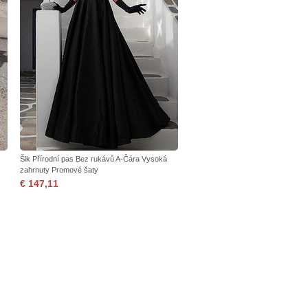
Šik Přírodní pas Bez rukávů A-Čára Vysoká
zahrnuty Promové šaty
€ 147,11