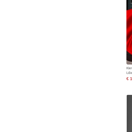
Kle
Liš
€ 