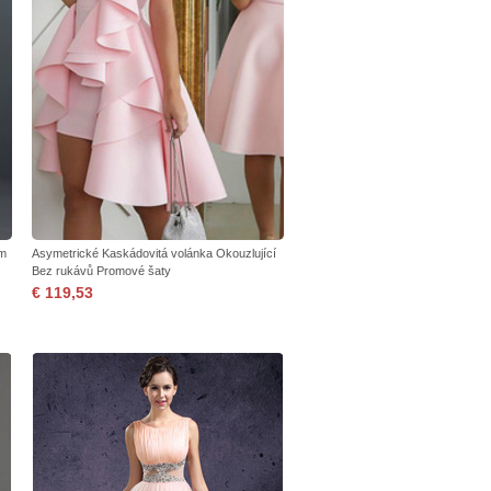
im
Asymetrické Kaskádovitá volánka Okouzlující
Bez rukávů Promové šaty
€ 119,53