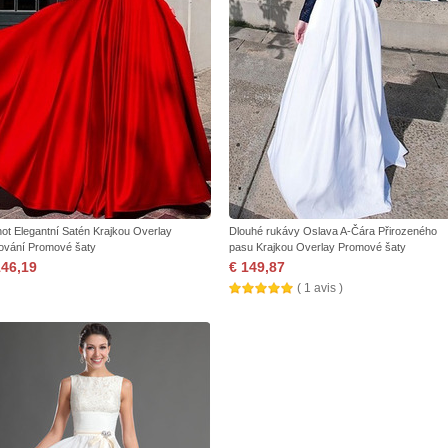
not Elegantní Satén Krajkou Overlay
Dlouhé rukávy Oslava A-Čára Přirozeného
tování Promové šaty
pasu Krajkou Overlay Promové šaty
146,19
€ 149,87
( 1 avis )