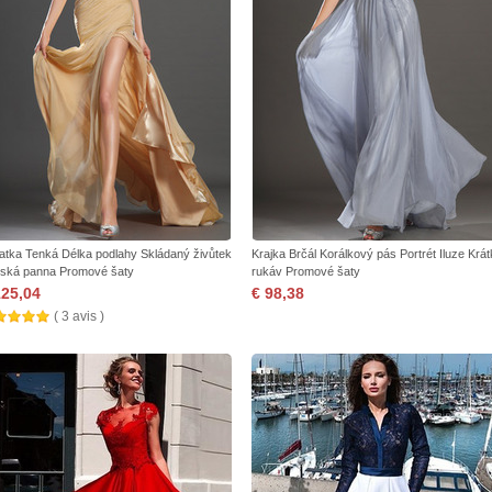
atka Tenká Délka podlahy Skládaný živůtek
Krajka Brčál Korálkový pás Portrét Iluze Krá
ská panna Promové šaty
rukáv Promové šaty
125,04
€ 98,38
( 3 avis )