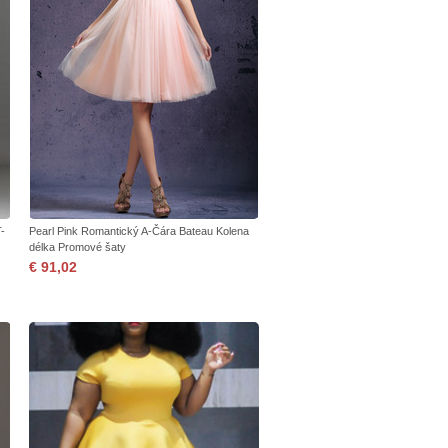
T-
Pearl Pink Romantický A-Čára Bateau Kolena
délka Promové šaty
€ 91,02