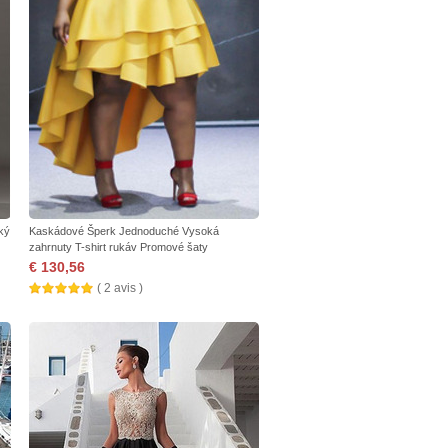
tký
Kaskádové Šperk Jednoduché Vysoká
zahrnuty T-shirt rukáv Promové šaty
€ 130,56
( 2 avis )