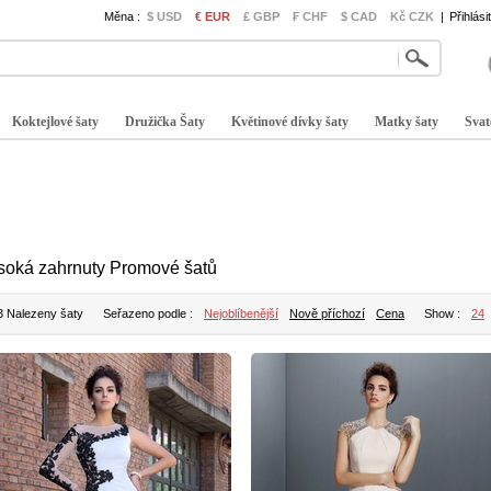
Měna :
$ USD
€ EUR
£ GBP
₣ CHF
$ CAD
Kč CZK
|
Přihlási
Koktejlové šaty
Družička Šaty
Květinové dívky šaty
Matky šaty
Svat
soká zahrnuty Promové šatů
3 Nalezeny šaty
Seřazeno podle :
Nejoblíbenější
Nově příchozí
Cena
Show :
24