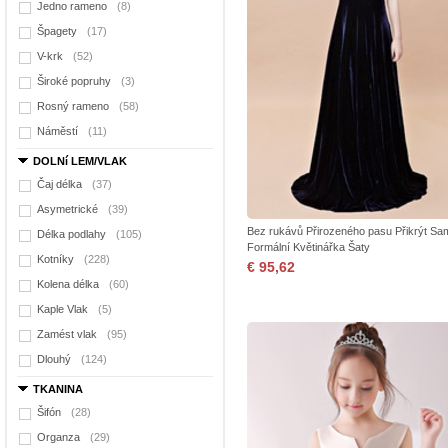
Jedno rameno
(8)
Špagety
(17)
V-krk
(52)
Široké popruhy
(3)
Rosný rameno
(58)
Náměstí
(11)
DOLNí LEM/VLAK
Čaj délka
(37)
Asymetrické
(39)
Bez rukávů Přirozeného pasu Přikrýt Sa
Délka podlahy
(105)
Formální Květinářka Šaty
Kotníky
(228)
€ 95,62
Kolena délka
(60)
Kaple Vlak
(5)
Zamést vlak
(95)
Dlouhý
(124)
TKANINA
Šifón
(28)
Organza
(29)