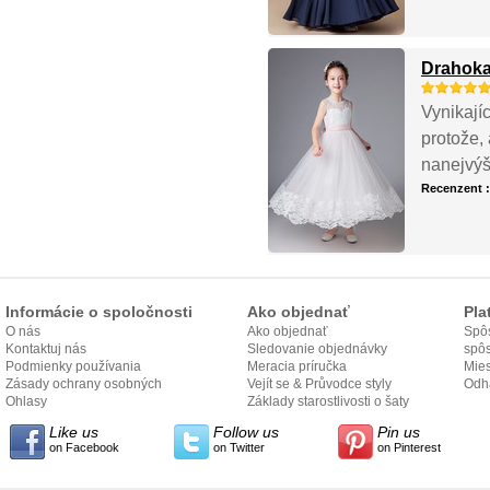
Drahoka
Vynikajíc
protože,
nanejvýš 
Recenzent 
Informácie o spoločnosti
Ako objednať
Pla
O nás
Ako objednať
Spôs
Kontaktuj nás
Sledovanie objednávky
spô
Podmienky používania
Meracia príručka
Mies
Zásady ochrany osobných
Vejít se & Průvodce styly
odo
Odh
údajov
Ohlasy
Základy starostlivosti o šaty
Like us
Follow us
Pin us
on Facebook
on Twitter
on Pinterest