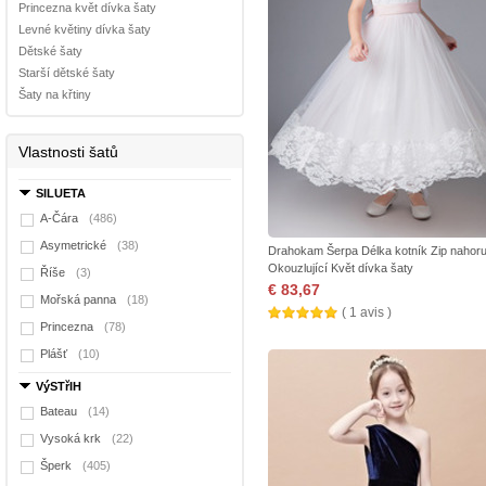
Princezna květ dívka šaty
Levné květiny dívka šaty
Dětské šaty
Starší dětské šaty
Šaty na křtiny
Vlastnosti šatů
SILUETA
A-Čára
(486)
Asymetrické
(38)
Drahokam Šerpa Délka kotník Zip nahor
Okouzlující Květ dívka šaty
Říše
(3)
€ 83,67
Mořská panna
(18)
( 1 avis )
Princezna
(78)
Plášť
(10)
VýSTřIH
Bateau
(14)
Vysoká krk
(22)
Šperk
(405)