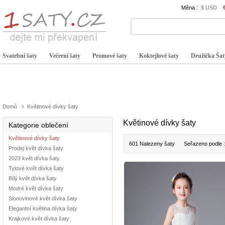
Měna :
$ USD
Svatební šaty
Večerní šaty
Promové šaty
Koktejlové šaty
Družička Šat
Domů
Květinové dívky šaty
Květinové dívky šaty
Kategorie oblečení
Květinové dívky šaty
601 Nalezeny šaty
Seřazeno podle 
Prodej květ dívka šaty
2023 květ dívka šaty
Tylové květ dívka šaty
Bílý květ dívka šaty
Modré květ dívka šaty
Slonovinové květ dívka šaty
Elegantní květina dívka šaty
Krajkové květ dívka šaty