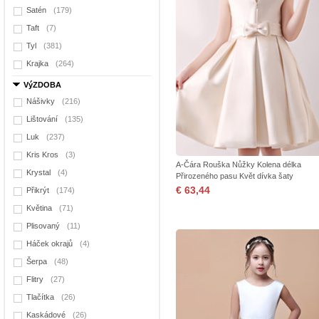
Satén
(179)
Taft
(7)
Tyl
(381)
Krajka
(264)
VýZDOBA
Nášivky
(216)
Lištování
(135)
Luk
(237)
Kris Kros
(3)
A-Čára Rouška Nůžky Kolena délka
Krystal
(4)
Přirozeného pasu Květ dívka šaty
€ 63,44
Přikrýt
(174)
Květina
(71)
Plisovaný
(11)
Háček okrajů
(4)
Šerpa
(48)
Flitry
(27)
Tlačítka
(26)
Kaskádové
(26)