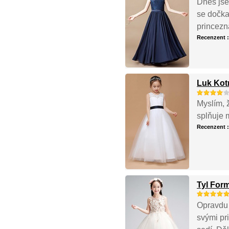
Dnes jse
se dočka
princezna
Recenzent 
Luk Kotn
Myslím, ž
splňuje 
Recenzent 
Tyl Form
Opravdu 
svými pri