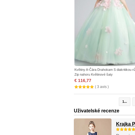
Květiny A-Čára Drahokam S diakritikou r
Zip nahoru Květinové šaty
€ 116,77
( 3 avis )
1...
Uživatelské recenze
Krajka P