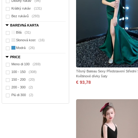
Dlouhý rukáv
(94)
Krátký rukáv
(131)
Bez rukávů
(293)
BAREVNá KARTA
Bílá
(31)
Slonová kost
(16)
Modrá
(26)
PRICE
Meno di 100
(269)
Těsný Bateau Sexy Představení Střední 
100 - 150
(308)
Květinové dívky šaty
150 - 200
(20)
€ 93,78
200 - 300
(2)
Più di 300
(2)