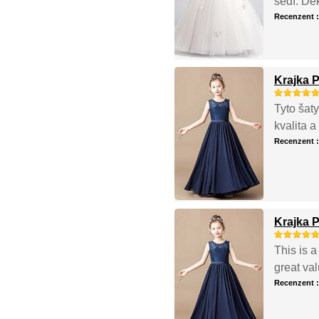
sedí. Děk
Recenzent 
Krajka P
Tyto šat
kvalita 
Recenzent 
Krajka P
This is a
great va
Recenzent 