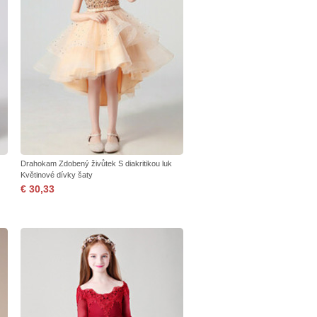
Drahokam Zdobený živůtek S diakritikou luk
Květinové dívky šaty
€ 30,33