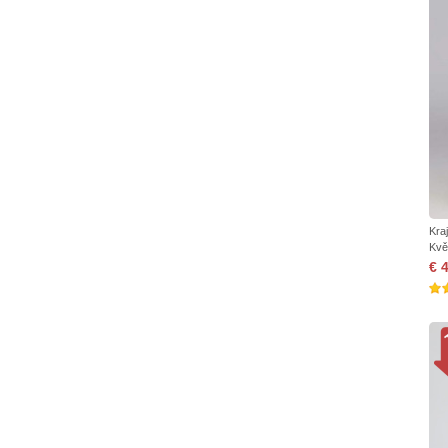
Kra
Kvě
€ 