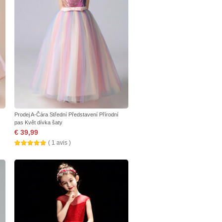
Prodej A-Čára Střední Představení Přírodní
pas Květ dívka šaty
€ 39,99
( 1 avis )