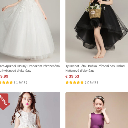
ára Aplikací Dlouhý Drahokam Přirozeného
Tyl Klenot Léto Hruška Přírodní pas Obřad
u Květinové dívky šaty
Květinové dívky šaty
59,99
€ 39,53
( 1 avis )
( 2 avis )