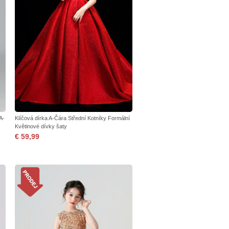
A-
Klíčová dírka A-Čára Střední Kotníky Formální
Květinové dívky šaty
€ 59,99