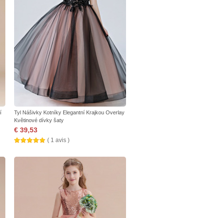
í
Tyl Nášivky Kotníky Elegantní Krajkou Overlay
Květinové dívky šaty
€ 39,53
( 1 avis )