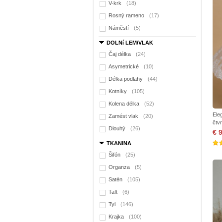
V-krk
(18)
Rosný rameno
(17)
Náměstí
(5)
DOLNí LEM/VLAK
Čaj délka
(24)
Asymetrické
(10)
Délka podlahy
(44)
Kotníky
(105)
Kolena délka
(52)
Ele
Zamést vlak
(20)
čtv
Dlouhý
(26)
€ 
TKANINA
Šifón
(25)
Organza
(5)
Satén
(105)
Taft
(6)
Tyl
(146)
Krajka
(100)