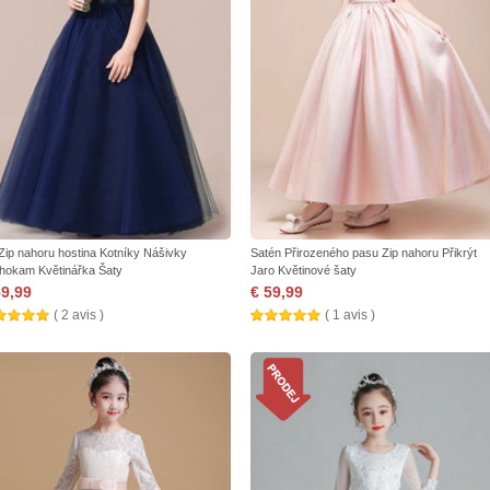
 Zip nahoru hostina Kotníky Nášivky
Satén Přirozeného pasu Zip nahoru Přikrýt
hokam Květinářka Šaty
Jaro Květinové šaty
59,99
€ 59,99
( 2 avis )
( 1 avis )