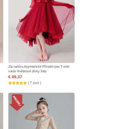
Zip nahoru Asymetrické Přírodní pas T-shirt
rukáv Květinové dívky šaty
€ 89,37
( 7 avis )