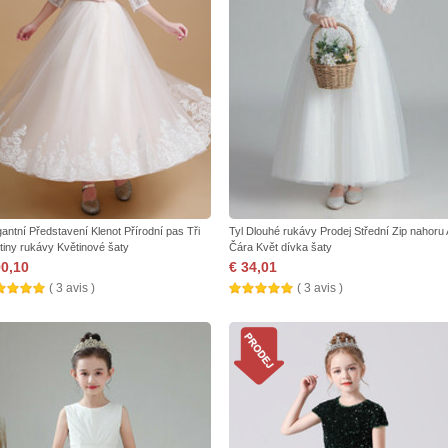
gantní Představení Klenot Přírodní pas Tři
Tyl Dlouhé rukávy Prodej Střední Zip nahoru 
rtiny rukávy Květinové šaty
Čára Květ dívka šaty
90,10
€ 34,01
( 3 avis )
( 3 avis )