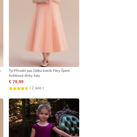
ů
Tyl Přírodní pas Délka kotník Flitry Šperk
Květinové dívky šaty
€ 79,99
( 2 avis )