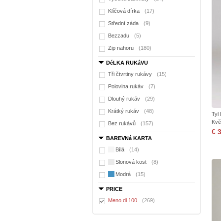
Klíčová dírka
(17)
Střední záda
(9)
Bezzadu
(5)
Zip nahoru
(180)
DéLKA RUKáVU
Tři čtvrtiny rukávy
(15)
Polovina rukáv
(7)
Dlouhý rukáv
(29)
Krátký rukáv
(48)
Tyl
Kvě
Bez rukávů
(157)
€ 
BAREVNá KARTA
Bílá
(14)
Slonová kost
(8)
Modrá
(15)
PRICE
Meno di 100
(269)