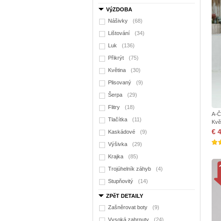
VýZDOBA
Nášivky
(68)
Lištování
(34)
Luk
(136)
Přikrýt
(75)
Květina
(30)
Plisovaný
(9)
Šerpa
(29)
Flitry
(18)
A-Č
Tlačítka
(11)
Kvě
€ 
Kaskádové
(9)
Výšivka
(29)
Krajka
(85)
Trojúhelník záhyb
(4)
Stupňovitý
(14)
ZPěT DETAILY
Zašněrovat boty
(9)
Vysoká zahrnuty
(24)