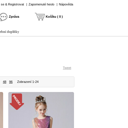
t se & Registrovat
|
Zapomenuté heslo
|
Nápověda
Zpráva
Košíku ( 0 )
ební doplňky
Tweet
48
96
Zobrazení 1-24