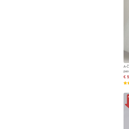
A-Č
pas
€ 