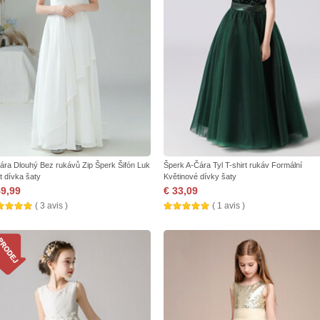
ára Dlouhý Bez rukávů Zip Šperk Šifón Luk
Šperk A-Čára Tyl T-shirt rukáv Formální
t dívka šaty
Květinové dívky šaty
49,99
€ 33,09
( 3 avis )
( 1 avis )