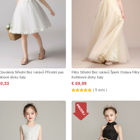
 Dovolená Střední Bez rukávů Přírodní pas
Flitry Střední Bez rukávů Šperk Oslava Flitry
tinové dívky šaty
Květinové dívky šaty
30,33
€ 69,99
( 9 avis )