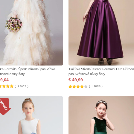
jka Formální Šperk Přírodní pas Víčko
Tlačítka Střední Klenot Formální Léto Přírodn
tinové dívky šaty
pas Květinové dívky šaty
49,64
€ 49,99
( 3 avis )
( 1 avis )