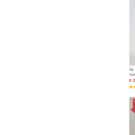
Šik
Sat
€ 