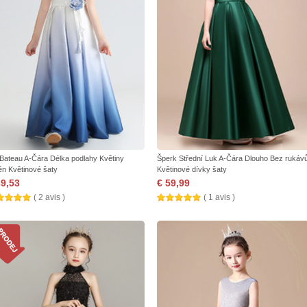
 Bateau A-Čára Délka podlahy Květiny
Šperk Střední Luk A-Čára Dlouho Bez rukáv
én Květinové šaty
Květinové dívky šaty
39,53
€ 59,99
( 2 avis )
( 1 avis )