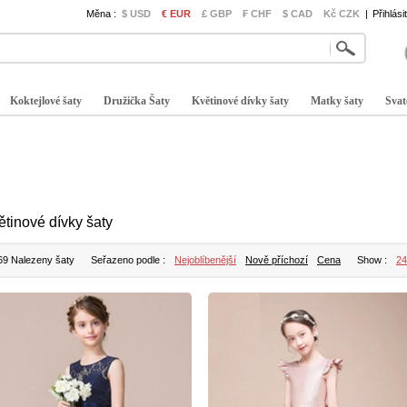
Měna :
$ USD
€ EUR
£ GBP
₣ CHF
$ CAD
Kč CZK
|
Přihlási
Koktejlové šaty
Družička Šaty
Květinové dívky šaty
Matky šaty
Svat
ětinové dívky šaty
69 Nalezeny šaty
Seřazeno podle :
Nejoblíbenější
Nově příchozí
Cena
Show :
24