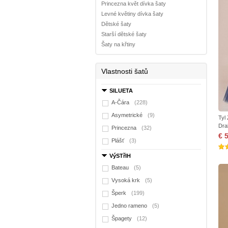
Princezna květ dívka šaty
Levné květiny dívka šaty
Dětské šaty
Starší dětské šaty
Šaty na křtiny
Vlastnosti šatů
SILUETA
A-Čára
(228)
Asymetrické
(9)
Tyl
Dra
Princezna
(32)
€ 
Plášť
(3)
VýSTřIH
Bateau
(5)
Vysoká krk
(5)
Šperk
(199)
Jedno rameno
(5)
Špagety
(12)