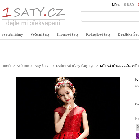
Měna :
$ USD
Svatební šaty
Večerní šaty
Promové šaty
Koktejlové šaty
Družička Šat
Domů
Květinové dívky šaty
Květinové dívky šaty Tyl
Klíčová dírka A-Čára Stře
K
#
C
b