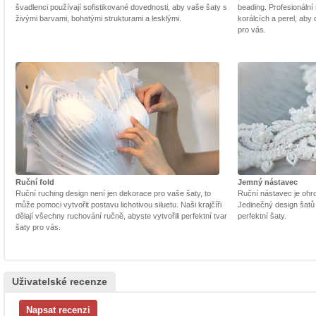
švadlenci používají sofistikované dovednosti, aby vaše šaty s
beading. Profesionální 
živými barvami, bohatými strukturami a lesklými.
korálcích a perel, aby
pro vás.
Ruční fold
Jemný nástavec
Ruční ruching design není jen dekorace pro vaše šaty, to
Ruční nástavec je ohrom
může pomoci vytvořit postavu lichotivou siluetu. Naši krajčíři
Jedinečný design šatů
dělají všechny ruchování ručně, abyste vytvořili perfektní tvar
perfektní šaty.
šaty pro vás.
Uživatelské recenze