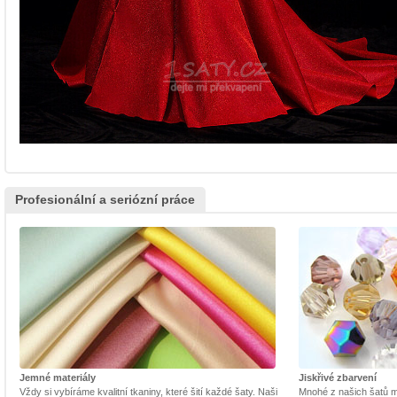
Profesionální a seriózní práce
Jemné materiály
Jiskřivé zbarvení
Vždy si vybíráme kvalitní tkaniny, které šití každé šaty. Naši
Mnohé z našich šatů m