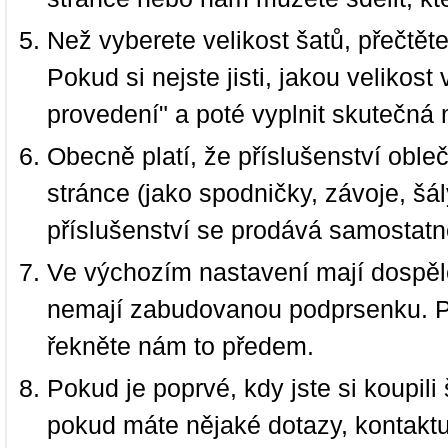
Než vyberete velikost šatů, přečtět
Pokud si nejste jisti, jakou velikos
provedení" a poté vyplnit skutečná 
Obecně platí, že příslušenství oble
stránce (jako spodničky, závoje, šál
příslušenství se prodává samostatn
Ve výchozím nastavení mají dospělé
nemají zabudovanou podprsenku. P
řekněte nám to předem.
Pokud je poprvé, kdy jste si koupi
pokud máte nějaké dotazy, kontakt