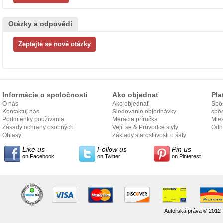
Otázky a odpovědi
Informácie o spoločnosti
Ako objednať
Pla
O nás
Ako objednať
Spôs
Kontaktuj nás
Sledovanie objednávky
spô
Podmienky používania
Meracia príručka
Mies
Zásady ochrany osobných
Vejít se & Průvodce styly
odo
Odh
údajov
Ohlasy
Základy starostlivosti o šaty
Like us
Follow us
Pin us
on Facebook
on Twitter
on Pinterest
Autorská práva © 2012