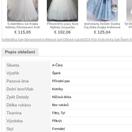
S diakritikou luk Krajka
Přirozeného pasu Iluze
drahokamy živůtek Svatba
Tyl E
Nášivky Představení Květ
Nášivky houpačka
Čaj délka Krajka Květinové
Př
dívka šaty
Květinové dívky šaty
dívky šaty
€ 115,85
€ 102,06
€ 125,04
květinářka šaty
Slonovinové květinové šaty
Dětské sukně
2019 Rok Květ dívka šaty
Šperk K
Popis oblečení
Silueta
A-Čára
Výstřih
Šperk
Pasová linie
Přírodní pas
Dolní lem/Vlak
Kotníky
Zpět Detaily
Klíčová dírka
Délka rukávu
Bez rukávů
Tkanina
Flitry, Tyl
Výzdoba
Přikrýt
Styl
Formální