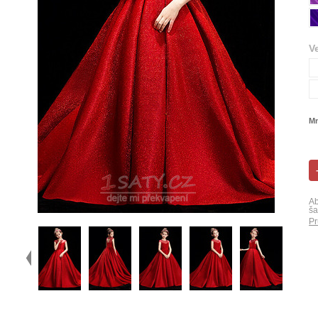
V
Mn
Ab
ša
Pr