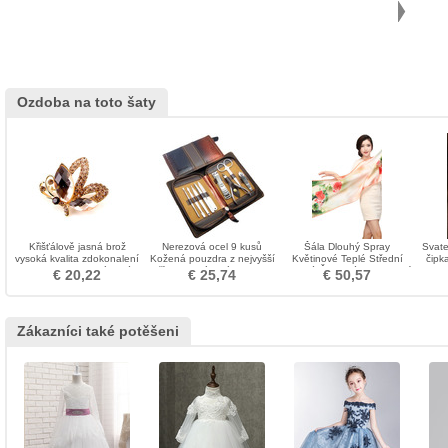
Ozdoba na toto šaty
Křišťálově jasná brož
Nerezová ocel 9 kusů
Šála Dlouhý Spray
Svate
vysoká kvalita zdokonalení
Kožená pouzdra z nejvyšší
Květinové Teplé Střední
čipk
Velkoobchod vykládané
třídy PU Pánská ozdoba
Dlouhé Červené Venkovství
podzi
€ 20,22
€ 25,74
€ 50,57
diamantové brož
Zákazníci také potěšeni