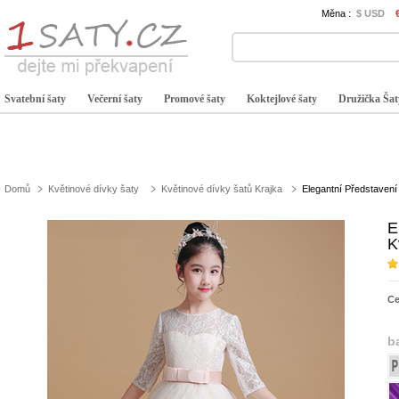
Měna :
$ USD
Svatební šaty
Večerní šaty
Promové šaty
Koktejlové šaty
Družička Šat
Domů
Květinové dívky šaty
Květinové dívky šatů Krajka
Elegantní Představení 
E
K
C
b