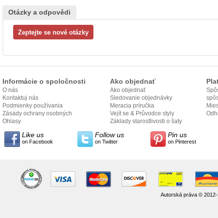
Otázky a odpovědi
Informácie o spoločnosti
Ako objednať
Pla
O nás
Ako objednať
Spôs
Kontaktuj nás
Sledovanie objednávky
spô
Podmienky používania
Meracia príručka
Mies
Zásady ochrany osobných
Vejít se & Průvodce styly
odo
Odh
údajov
Ohlasy
Základy starostlivosti o šaty
Like us
Follow us
Pin us
on Facebook
on Twitter
on Pinterest
Autorská práva © 2012