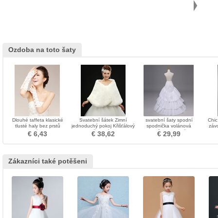
Ozdoba na toto šaty
Dlouhé taffeta klasické
Svatební šátek Zimní
svatební šaty spodní
Chic
tlusté haly bez prstů
jednoduchý pokoj Křišťálový
spodnička volánová
záv
svatební rukavice
květinový pin
spodnička elastický pas
€ 6,43
€ 38,62
€ 29,99
svatební kostel velká
spodní spodnička
Zákazníci také potěšeni