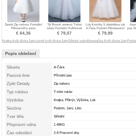
Šperk Zip nahoru Formální
Tyl Rovné rameno T-shirt
Luk Kotníky S diakritikou luk
Asym
Přirozeného pasu
rukáv Formální Květinové
A-Čára Podzim Představení
pas S
Představení Květinové šaty
dívky šaty
Květinové šaty
€ 64,36
€ 79,07
€ 79,99
Krajka květ dívka šaty
Levné květ dívka šaty
Dětské sukně
houpačka Květ dívka šaty
Podzi
Popis oblečení
Silueta
A-Čára
Pasová linie
Přírodní pas
Zpět Detaily
Zip nahoru
Typ rukávu
T-shirt rukáv
Výzdoba
Krajka, Přikrýt, Výšivka, Luk
Sezóna
Podzim, Jaro, Léto
Tvar těla
Střední
Přepravní váha
1.48KG
Čas odeslání
2-8 Pracovní dny.