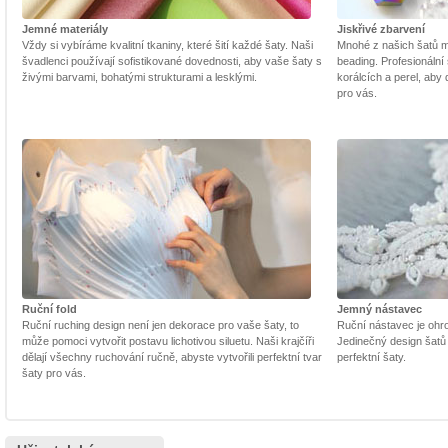
Jemné materiály
Jiskřivé zbarvení
Vždy si vybíráme kvalitní tkaniny, které šití každé šaty. Naši
Mnohé z našich šatů m
švadlenci používají sofistikované dovednosti, aby vaše šaty s
beading. Profesionální 
živými barvami, bohatými strukturami a lesklými.
korálcích a perel, aby
pro vás.
Ruční fold
Jemný nástavec
Ruční ruching design není jen dekorace pro vaše šaty, to
Ruční nástavec je ohrom
může pomoci vytvořit postavu lichotivou siluetu. Naši krajčíři
Jedinečný design šatů
dělají všechny ruchování ručně, abyste vytvořili perfektní tvar
perfektní šaty.
šaty pro vás.