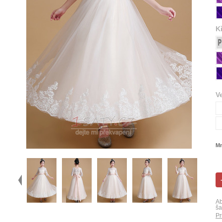
K
V
Mn
Ab
ša
Pr