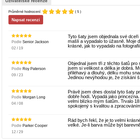
Uživatelské recenze
Průměrné hodnocení:
( 5 )
Tyto šaty jsem objednala své dceři 
mašlí a vypadalo to úžasně. Moje d
Podle
Senior Jackson
krásné, jak to vypadalo na fotografi
02 / 19
Objednal jsem tři z těchto šatů pro
jsem si velikost a délka je dobrá. Mů
Podle
Roy Paterson
přiléhavý a dlouhý, délku mohu snad
09 / 23
Jedinou nevýhodou je, že získání š
Právě jsem dnes dostal tyto šaty pr
dobře hodí. Vypadá jako princezna. 
Podle
Morgan Long
velmi blízko mým šatům. Trvalo 18
04 / 08
spokojený s kvalitou a zpracováním
Rád bych řekl, že je to velmi krásné
velké. Je-li barva může být barevn
Podle
Parker Cooper
12 / 29