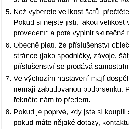
Než vyberete velikost šatů, přečtět
Pokud si nejste jisti, jakou velikos
provedení" a poté vyplnit skutečná 
Obecně platí, že příslušenství oble
stránce (jako spodničky, závoje, šál
příslušenství se prodává samostatn
Ve výchozím nastavení mají dospělé
nemají zabudovanou podprsenku. P
řekněte nám to předem.
Pokud je poprvé, kdy jste si koupi
pokud máte nějaké dotazy, kontakt