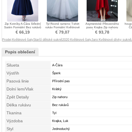
Zip Kotníky A-Čára Střední
Tyl Rovné rameno T-shirt
Asymetrické Přirozeného
houpa
Satén Formální Bez rukávů
rukáv Formální Květinové
pasu Krajka Zip nahoru
Čá
Květinové šaty
dívky šaty
Květinové dívky šaty
Kv
€ 66,19
€ 79,07
€ 93,78
Prodej Květinové šaty
Starší dětské sukně
2020 Květinové šaty
Jaro Květinové dívky sukně
Popis oblečení
Silueta
A-Čára
Výstřih
Šperk
Pasová linie
Přírodní pas
Dolní lem/Vlak
Krátký
Zpět Detaily
Zip nahoru
Délka rukávu
Bez rukávů
Tkanina
Tyl
Výzdoba
Krajka, Luk
Styl
Jednoduchý