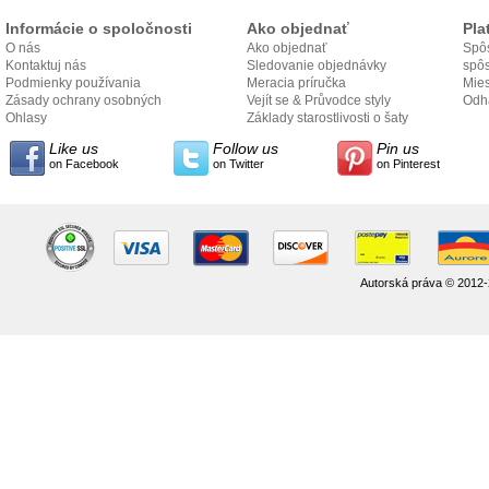
Informácie o spoločnosti
Ako objednať
Pla
O nás
Ako objednať
Spôs
Kontaktuj nás
Sledovanie objednávky
spô
Podmienky používania
Meracia príručka
Mies
Zásady ochrany osobných
Vejít se & Průvodce styly
odo
Odh
údajov
Ohlasy
Základy starostlivosti o šaty
Like us
Follow us
Pin us
on Facebook
on Twitter
on Pinterest
Autorská práva © 2012