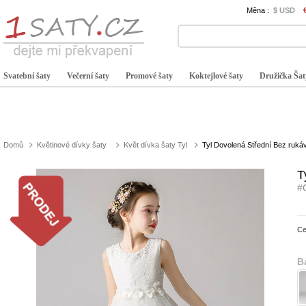
Měna :
$ USD
Svatební šaty
Večerní šaty
Promové šaty
Koktejlové šaty
Družička Šat
Domů
Květinové dívky šaty
Květ dívka šaty Tyl
Tyl Dovolená Střední Bez rukáv
T
#
C
B