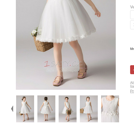
V
Mn
Ab
ša
Pr