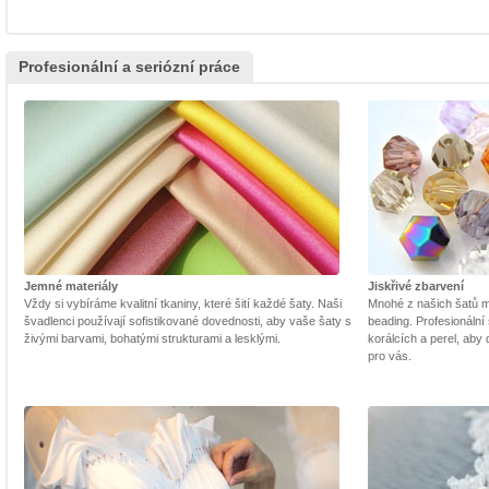
Profesionální a seriózní práce
Jemné materiály
Jiskřivé zbarvení
Vždy si vybíráme kvalitní tkaniny, které šití každé šaty. Naši
Mnohé z našich šatů m
švadlenci používají sofistikované dovednosti, aby vaše šaty s
beading. Profesionální 
živými barvami, bohatými strukturami a lesklými.
korálcích a perel, aby
pro vás.