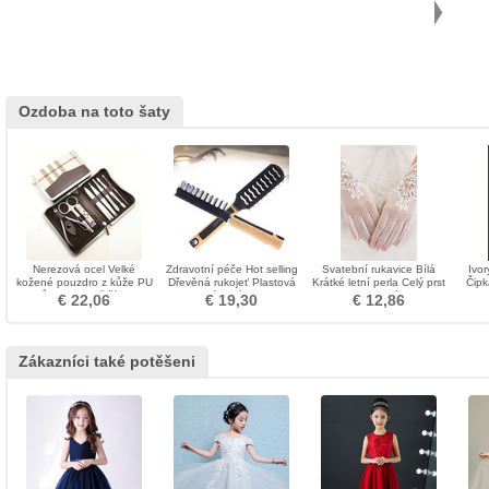
Ozdoba na toto šaty
Nerezová ocel Velké
Zdravotní péče Hot selling
Svatební rukavice Bílá
Ivor
kožené pouzdro z kůže PU
Dřevěná rukojeť Plastová
Krátké letní perla Celý prst
Čipk
8 kusů Nejkvalitnější kufr na
Kvalitní malá ozdoba
Vhodné
€ 22,06
€ 19,30
€ 12,86
nehty
Zákazníci také potěšeni