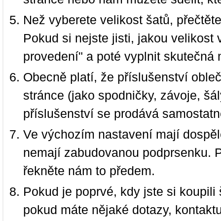
Než vyberete velikost šatů, přečtět
Pokud si nejste jisti, jakou velikos
provedení" a poté vyplnit skutečná 
Obecně platí, že příslušenství oble
stránce (jako spodničky, závoje, šál
příslušenství se prodává samostatn
Ve výchozím nastavení mají dospělé
nemají zabudovanou podprsenku. P
řekněte nám to předem.
Pokud je poprvé, kdy jste si koupi
pokud máte nějaké dotazy, kontakt