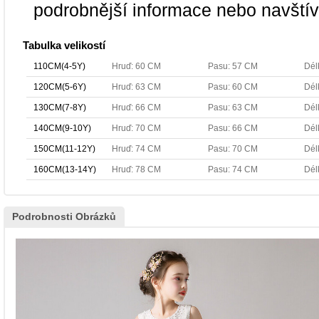
podrobnější informace nebo navští
Tabulka velikostí
110CM(4-5Y)
Hruď: 60 CM
Pasu: 57 CM
Dél
120CM(5-6Y)
Hruď: 63 CM
Pasu: 60 CM
Dél
130CM(7-8Y)
Hruď: 66 CM
Pasu: 63 CM
Dél
140CM(9-10Y)
Hruď: 70 CM
Pasu: 66 CM
Dél
150CM(11-12Y)
Hruď: 74 CM
Pasu: 70 CM
Dél
160CM(13-14Y)
Hruď: 78 CM
Pasu: 74 CM
Dél
Podrobnosti Obrázků