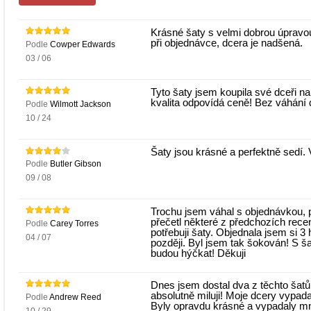
Krásné šaty s velmi dobrou úpravou 
při objednávce, dcera je nadšená.
Podle
Cowper Edwards
03 / 06
Tyto šaty jsem koupila své dceři na
kvalita odpovídá ceně! Bez váhání d
Podle
Wilmott Jackson
10 / 24
Šaty jsou krásné a perfektně sedí. 
Podle
Butler Gibson
09 / 08
Trochu jsem váhal s objednávkou, p
přečetl některé z předchozích recenzí
Podle
Carey Torres
potřebuji šaty. Objednala jsem si 3 
04 / 07
později. Byl jsem tak šokován! S š
budou hýčkat! Děkuji
Dnes jsem dostal dva z těchto šatů
absolutně miluji! Moje dcery vypada
Podle
Andrew Reed
Byly opravdu krásné a vypadaly mn
10 / 29