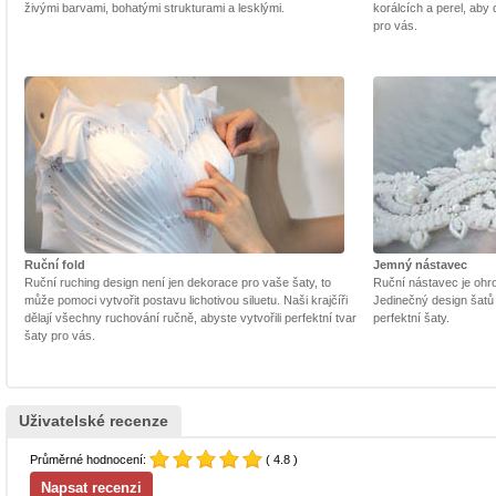
živými barvami, bohatými strukturami a lesklými.
korálcích a perel, aby
pro vás.
Ruční fold
Jemný nástavec
Ruční ruching design není jen dekorace pro vaše šaty, to
Ruční nástavec je ohrom
může pomoci vytvořit postavu lichotivou siluetu. Naši krajčíři
Jedinečný design šatů
dělají všechny ruchování ručně, abyste vytvořili perfektní tvar
perfektní šaty.
šaty pro vás.
Uživatelské recenze
Průměrné hodnocení:
( 4.8 )