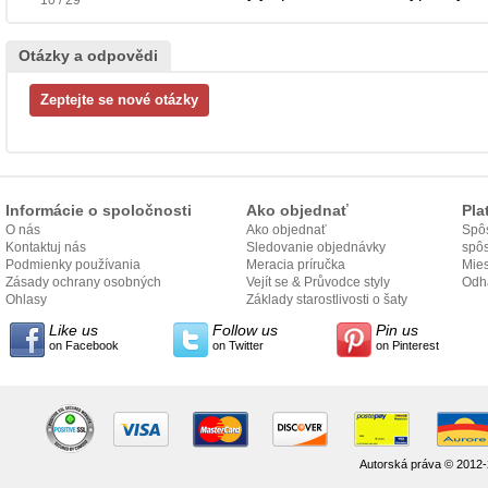
Otázky a odpovědi
Informácie o spoločnosti
Ako objednať
Pla
O nás
Ako objednať
Spôs
Kontaktuj nás
Sledovanie objednávky
spô
Podmienky používania
Meracia príručka
Mies
Zásady ochrany osobných
Vejít se & Průvodce styly
odo
Odh
údajov
Ohlasy
Základy starostlivosti o šaty
Like us
Follow us
Pin us
on Facebook
on Twitter
on Pinterest
Autorská práva © 2012