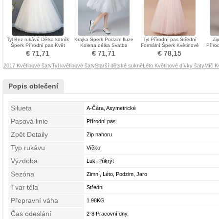
Tyl Bez rukávů Délka kotník
Krajka Šperk Podzim Iluze
Tyl Přírodní pas Střední
Zi
Šperk Přírodní pas Květ
Kolena délka Svatba
Formální Šperk Květinové
Příro
dívka šaty
Květinové šaty
dívky šaty
podl
€ 71,71
€ 71,71
€ 78,15
2017 Květinové šaty
Tyl květinové šaty
Starší dětské sukně
Léto Květinové dívky šaty
Míč K
Popis oblečení
Silueta
A-Čára, Asymetrické
Pasová linie
Přírodní pas
Zpět Detaily
Zip nahoru
Typ rukávu
Víčko
Výzdoba
Luk, Přikrýt
Sezóna
Zimní, Léto, Podzim, Jaro
Tvar těla
Střední
Přepravní váha
1.98KG
Čas odeslání
2-8 Pracovní dny.