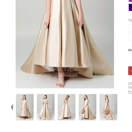
V
Mn
Ab
ša
Pr