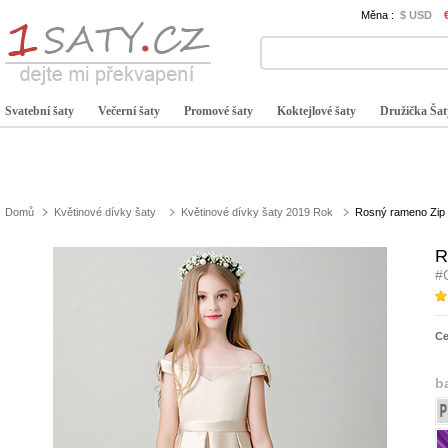
Měna :
$ USD
Svatební šaty
Večerní šaty
Promové šaty
Koktejlové šaty
Družička Šat
Domů
Květinové dívky šaty
Květinové dívky šaty 2019 Rok
Rosný rameno Zip 
R
#
C
b