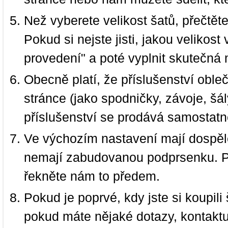
Než vyberete velikost šatů, přečtět
Pokud si nejste jisti, jakou velikos
provedení" a poté vyplnit skutečná 
Obecně platí, že příslušenství oble
stránce (jako spodničky, závoje, šál
příslušenství se prodává samostatn
Ve výchozím nastavení mají dospělé
nemají zabudovanou podprsenku. P
řekněte nám to předem.
Pokud je poprvé, kdy jste si koupi
pokud máte nějaké dotazy, kontakt