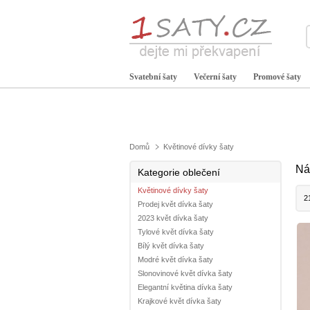
Svatební šaty
Večerní šaty
Promové šaty
Domů
Květinové dívky šaty
Ná
Kategorie oblečení
Květinové dívky šaty
2
Prodej květ dívka šaty
2023 květ dívka šaty
Tylové květ dívka šaty
Bílý květ dívka šaty
Modré květ dívka šaty
Slonovinové květ dívka šaty
Elegantní květina dívka šaty
Krajkové květ dívka šaty