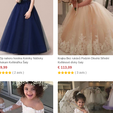
 Zip nahoru hostina Kotníky Nášivky
Krajka Bez rukávů Podzim Dlouhá Střední
hokam Květinářka Šaty
Květinové dívky šaty
59,99
€ 113,09
( 2 avis )
( 3 avis )