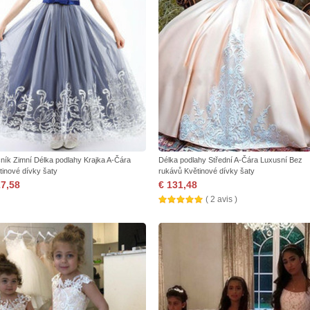
ník Zimní Délka podlahy Krajka A-Čára
Délka podlahy Střední A-Čára Luxusní Bez
tinové dívky šaty
rukávů Květinové dívky šaty
27,58
€ 131,48
( 2 avis )