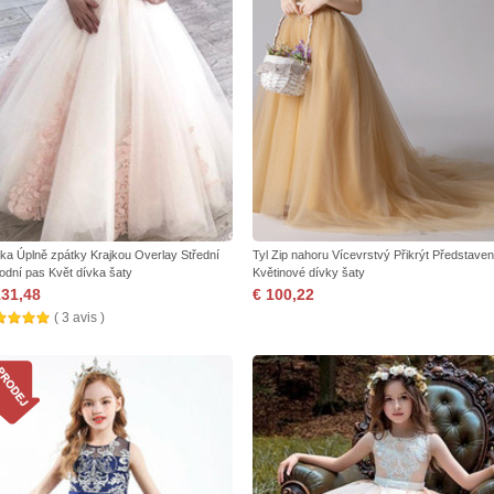
jka Úplně zpátky Krajkou Overlay Střední
Tyl Zip nahoru Vícevrstvý Přikrýt Představen
rodní pas Květ dívka šaty
Květinové dívky šaty
131,48
€ 100,22
( 3 avis )