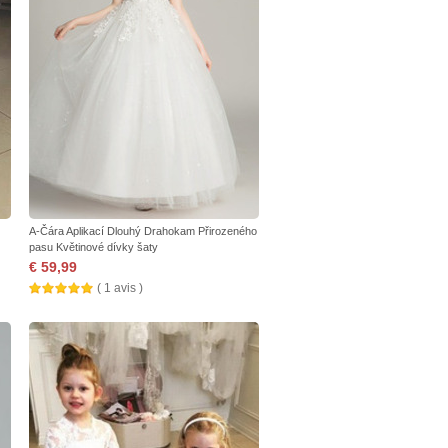
A-Čára Aplikací Dlouhý Drahokam Přirozeného
pasu Květinové dívky šaty
€ 59,99
( 1 avis )