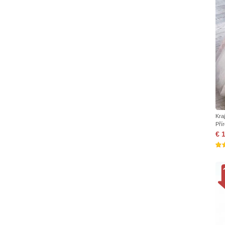
Kra
Pří
€ 