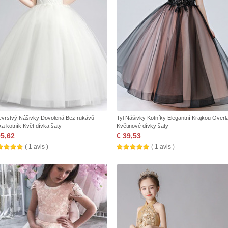
evrstvý Nášivky Dovolená Bez rukávů
Tyl Nášivky Kotníky Elegantní Krajkou Overl
ka kotník Květ dívka šaty
Květinové dívky šaty
95,62
€ 39,53
( 1 avis )
( 1 avis )