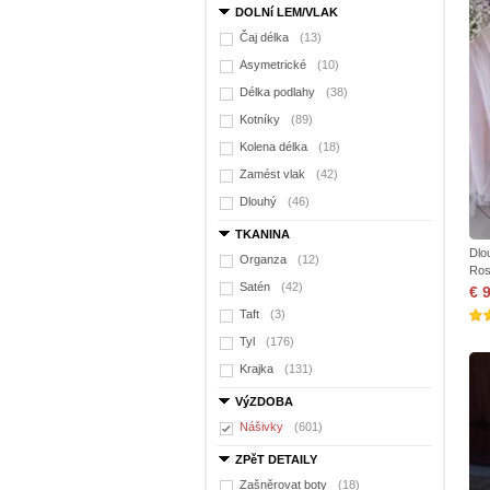
DOLNí LEM/VLAK
Čaj délka
(13)
Asymetrické
(10)
Délka podlahy
(38)
Kotníky
(89)
Kolena délka
(18)
Zamést vlak
(42)
Dlouhý
(46)
TKANINA
Dlo
Organza
(12)
Ros
Satén
(42)
€ 
Taft
(3)
Tyl
(176)
Krajka
(131)
VýZDOBA
Nášivky
(601)
ZPěT DETAILY
Zašněrovat boty
(18)