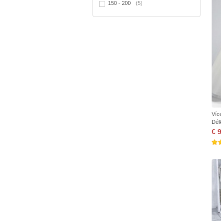
150 - 200
(5)
Víc
Dél
€ 