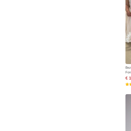
Bez
For
€ 