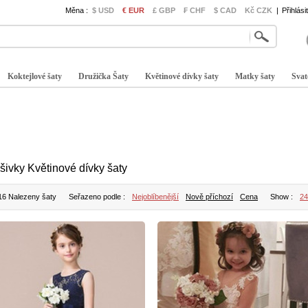
Měna :
$ USD
€ EUR
£ GBP
₣ CHF
$ CAD
Kč CZK
|
Přihlási
Koktejlové šaty
Družička Šaty
Květinové dívky šaty
Matky šaty
Svat
šivky Květinové dívky šaty
16 Nalezeny šaty
Seřazeno podle :
Nejoblíbenější
Nově příchozí
Cena
Show :
24