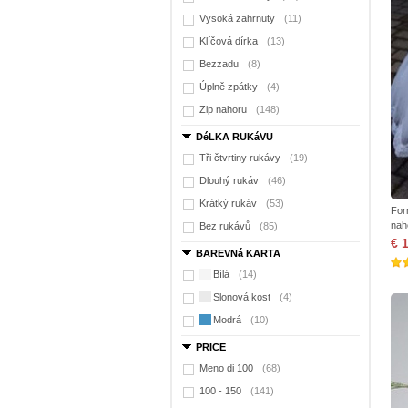
Vysoká zahrnuty
(11)
Klíčová dírka
(13)
Bezzadu
(8)
Úplně zpátky
(4)
Zip nahoru
(148)
DéLKA RUKáVU
Tři čtvrtiny rukávy
(19)
Dlouhý rukáv
(46)
Krátký rukáv
(53)
For
nah
Bez rukávů
(85)
€ 
BAREVNá KARTA
Bílá
(14)
Slonová kost
(4)
Modrá
(10)
PRICE
Meno di 100
(68)
100 - 150
(141)