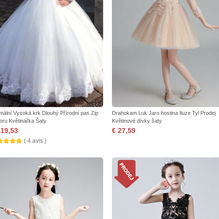
mální Vysoká krk Dlouhý Přírodní pas Zip
Drahokam Luk Jaro hostina Iluze Tyl Prodej
oru Květinářka Šaty
Květinové dívky šaty
119,53
€ 27,59
( 4 avis )