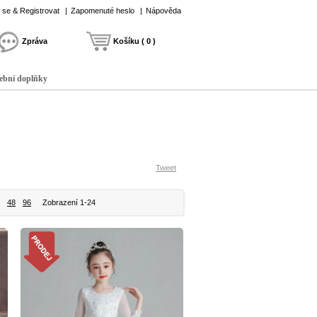
t se & Registrovat
|
Zapomenuté heslo
|
Nápověda
Zpráva
Košíku ( 0 )
ební doplňky
Tweet
48
96
Zobrazení 1-24