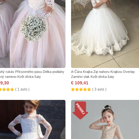
uhý rukáv Přirozeného pasu Délka podlahy
A-Čára Krajka Zip nahoru Krajkou Overlay
ný rameno Květ dívka šaty
Zamést vlak Květ dívka šaty
99,30
€ 109,41
( 1 avis )
( 3 avis )