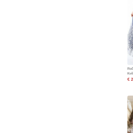
Roč
Kvě
€ 