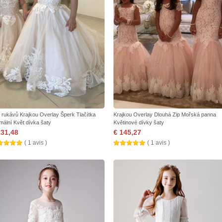
 rukávů Krajkou Overlay Šperk Tlačítka
Krajkou Overlay Dlouhá Zip Mořská panna
mální Květ dívka šaty
Květinové dívky šaty
131,48
€ 145,27
( 1 avis )
( 1 avis )