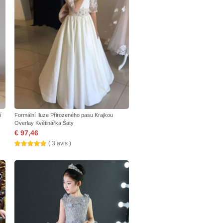
í
Formální Iluze Přirozeného pasu Krajkou
Overlay Květinářka Šaty
€ 97,46
( 3 avis )