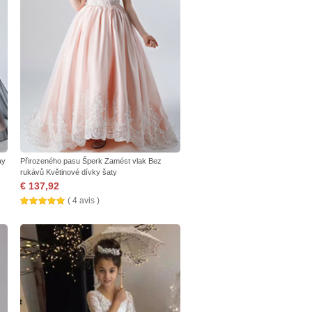
ay
Přirozeného pasu Šperk Zamést vlak Bez
rukávů Květinové dívky šaty
€ 137,92
( 4 avis )