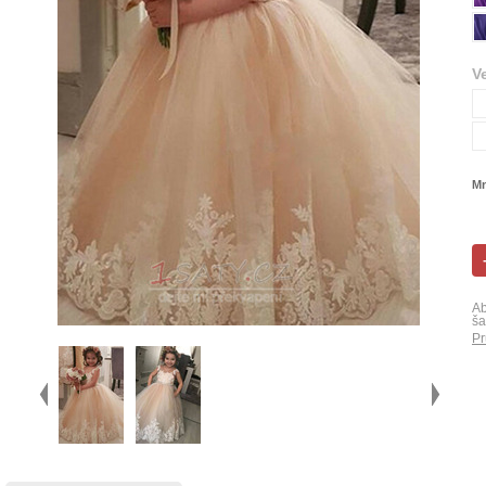
V
Mn
Ab
ša
Pr