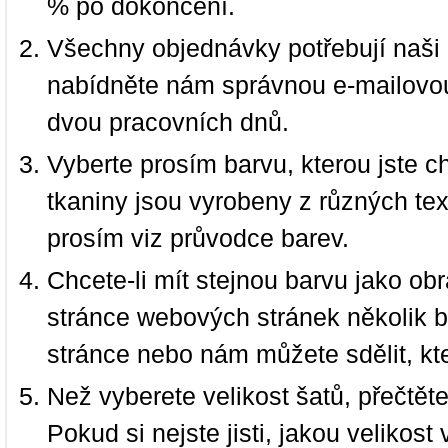
% po dokončení.
Všechny objednávky potřebují naši 
nabídněte nám správnou e-mailovou
dvou pracovních dnů.
Vyberte prosím barvu, kterou jste c
tkaniny jsou vyrobeny z různých text
prosím viz průvodce barev.
Chcete-li mít stejnou barvu jako ob
stránce webových stránek několik b
stránce nebo nám můžete sdělit, kt
Než vyberete velikost šatů, přečtět
Pokud si nejste jisti, jakou velikos