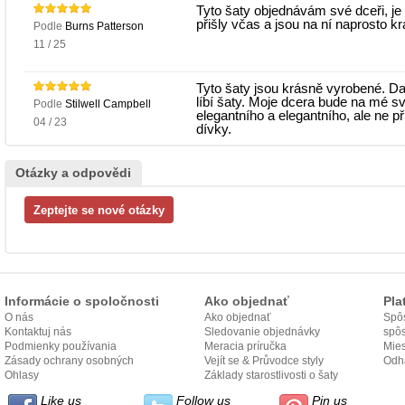
Tyto šaty objednávám své dceři, je 
přišly včas a jsou na ní naprosto k
Podle
Burns Patterson
11 / 25
Tyto šaty jsou krásně vyrobené. Da
líbí šaty. Moje dcera bude na mé sva
Podle
Stilwell Campbell
elegantního a elegantního, ale ne př
04 / 23
dívky.
Otázky a odpovědi
Informácie o spoločnosti
Ako objednať
Pla
O nás
Ako objednať
Spôs
Kontaktuj nás
Sledovanie objednávky
spô
Podmienky používania
Meracia príručka
Mies
Zásady ochrany osobných
Vejít se & Průvodce styly
odo
Odh
údajov
Ohlasy
Základy starostlivosti o šaty
Like us
Follow us
Pin us