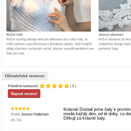
Ruční fold
Jemný nástavec
Ruční ruching design není jen dekorace pro vaše šaty, to
Ruční nástavec je ohrom
může pomoci vytvořit postavu lichotivou siluetu. Naši krajčíři
Jedinečný design šatů
dělají všechny ruchování ručně, abyste vytvořili perfektní tvar
perfektní šaty.
šaty pro vás.
Uživatelské recenze
Průměrné hodnocení:
( 5 )
Krásná! Dostali jsme šaty k prvním
nosila každý den, od té doby, co d
Podle
Jonson Patterson
Děkuji za krásné šaty.
05 / 03