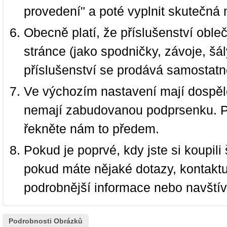
provedení" a poté vyplnit skutečná 
Obecně platí, že příslušenství oble
stránce (jako spodničky, závoje, šál
příslušenství se prodává samostatn
Ve výchozím nastavení mají dospělé
nemají zabudovanou podprsenku. P
řekněte nám to předem.
Pokud je poprvé, kdy jste si koupi
pokud máte nějaké dotazy, kontakt
podrobnější informace nebo navští
Podrobnosti Obrázků