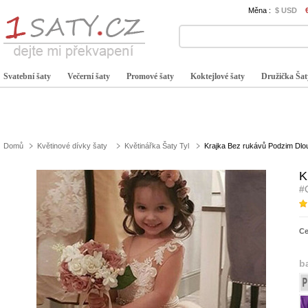
Měna :
$ USD
Svatební šaty
Večerní šaty
Promové šaty
Koktejlové šaty
Družička Šat
Domů
Květinové dívky šaty
Květinářka Šaty Tyl
Krajka Bez rukávů Podzim Dlou
K
#
C
b