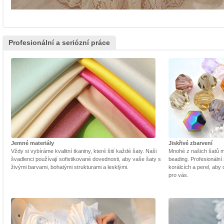
Profesionální a seriózní práce
Jemné materiály
Jiskřivé zbarvení
Vždy si vybíráme kvalitní tkaniny, které šití každé šaty. Naši
Mnohé z našich šatů m
švadlenci používají sofistikované dovednosti, aby vaše šaty s
beading. Profesionální 
živými barvami, bohatými strukturami a lesklými.
korálcích a perel, aby
pro vás.