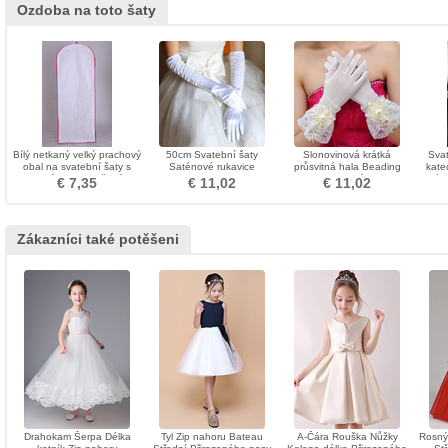
Ozdoba na toto šaty
Bílý netkaný velký prachový
50cm Svatební šaty
Slonovinová krátká
Svat
obal na svatební šaty s
Saténové rukavice
průsvitná hala Beading
kate
dlouhým prachotěsným
Performance Stage
Finger svatební rukavice
záv
€ 7,35
€ 11,02
€ 11,02
krytem
Performance Dlouhé
dámské rukavice
Zákazníci také potěšeni
Drahokam Šerpa Délka
Tyl Zip nahoru Bateau
A-Čára Rouška Nůžky
Rosný