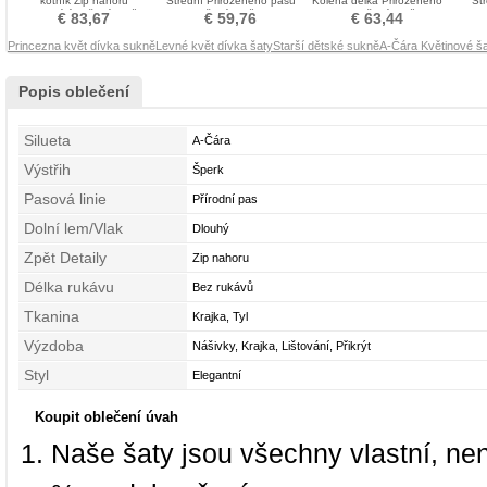
kotník Zip nahoru
Střední Přirozeného pasu
Kolena délka Přirozeného
Stř
Okouzlující Květ dívka šaty
Květ dívka šaty
pasu Květ dívka šaty
€ 83,67
€ 59,76
€ 63,44
Princezna květ dívka sukně
Levné květ dívka šaty
Starší dětské sukně
A-Čára Květinové š
Popis oblečení
Silueta
A-Čára
Výstřih
Šperk
Pasová linie
Přírodní pas
Dolní lem/Vlak
Dlouhý
Zpět Detaily
Zip nahoru
Délka rukávu
Bez rukávů
Tkanina
Krajka, Tyl
Výzdoba
Nášivky, Krajka, Lištování, Přikrýt
Styl
Elegantní
Koupit oblečení úvah
Naše šaty jsou všechny vlastní, ne