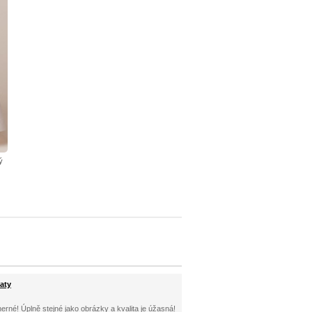
ý
aty
herné! Úplně stejné jako obrázky a kvalita je úžasná!