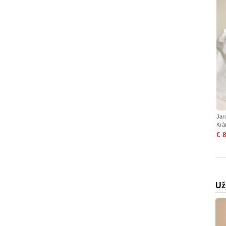
Jar
Krá
€ 
Už