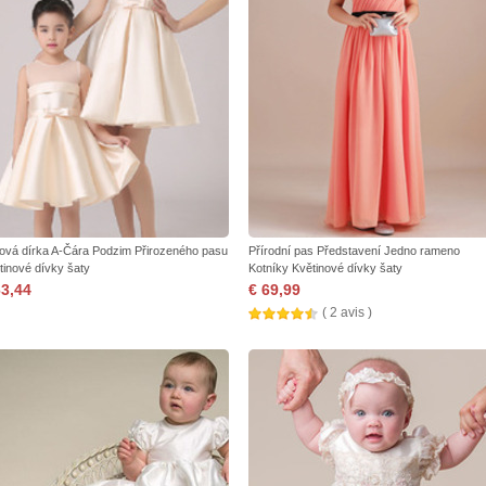
čová dírka A-Čára Podzim Přirozeného pasu
Přírodní pas Představení Jedno rameno
tinové dívky šaty
Kotníky Květinové dívky šaty
63,44
€ 69,99
( 2 avis )