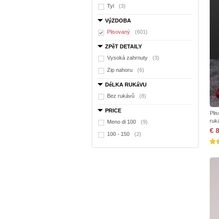
Tyl
(3)
VýZDOBA
Plisovaný
(601)
ZPěT DETAILY
Vysoká zahrnuty
(3)
Zip nahoru
(6)
DéLKA RUKáVU
Bez rukávů
(8)
PRICE
Pli
ruk
Meno di 100
(9)
€ 
100 - 150
(2)