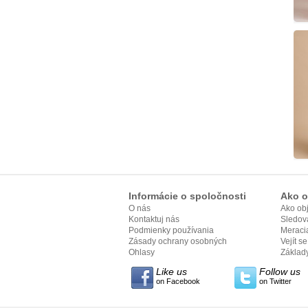
Informácie o spoločnosti
Ako o
O nás
Ako ob
Kontaktuj nás
Sledov
Podmienky používania
Meracia
Zásady ochrany osobných
Vejít s
údajov
Ohlasy
Základy
Like us
Follow us
on Facebook
on Twitter