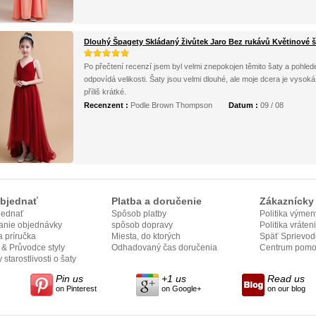
Dlouhý Špagety Skládaný živůtek Jaro Bez rukávů Květinové š
Po přečtení recenzí jsem byl velmi znepokojen těmito šaty a pohled
odpovídá velikosti. Šaty jsou velmi dlouhé, ale moje dcera je vysoká
příliš krátké.
Recenzent :
Podle Brown Thompson
Datum :
09 / 08
bjednať
Platba a doručenie
Zákaznícky 
jednať
Spôsob platby
Politika výmen
anie objednávky
spôsob dopravy
Politika vráten
 príručka
Miesta, do ktorých
Späť Sprievod
e & Průvodce styly
odovzdame
Odhadovaný čas doručenia
Centrum pomo
 starostlivosti o šaty
Pin us
+1 us
Read us
on Pinterest
on Google+
on our blog