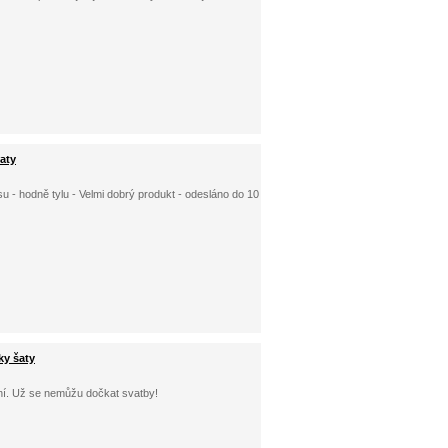
aty
 - hodně tylu - Velmi dobrý produkt - odesláno do 10
ky šaty
ání. Už se nemůžu dočkat svatby!