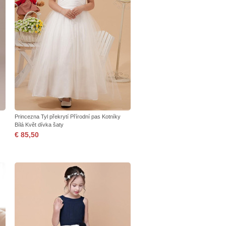
Princezna Tyl překrytí Přírodní pas Kotníky
Bílá Květ dívka šaty
€ 85,50