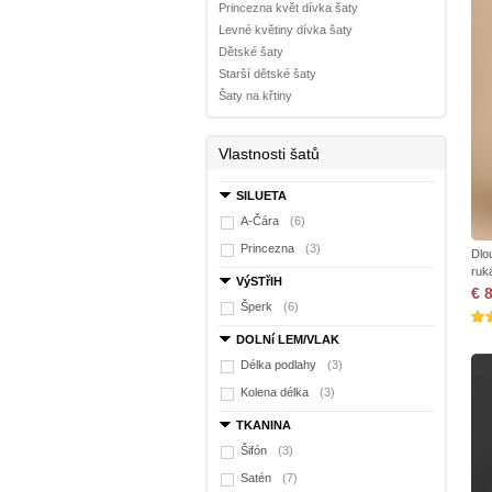
Princezna květ dívka šaty
Levné květiny dívka šaty
Dětské šaty
Starší dětské šaty
Šaty na křtiny
Vlastnosti šatů
SILUETA
A-Čára
(6)
Princezna
(3)
Dlo
ruk
VýSTřIH
€ 
Šperk
(6)
DOLNí LEM/VLAK
Délka podlahy
(3)
Kolena délka
(3)
TKANINA
Šifón
(3)
Satén
(7)