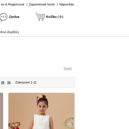
t se & Registrovat
|
Zapomenuté heslo
|
Nápověda
Zpráva
Košíku ( 0 )
ební doplňky
Tweet
48
96
Zobrazení 1-11