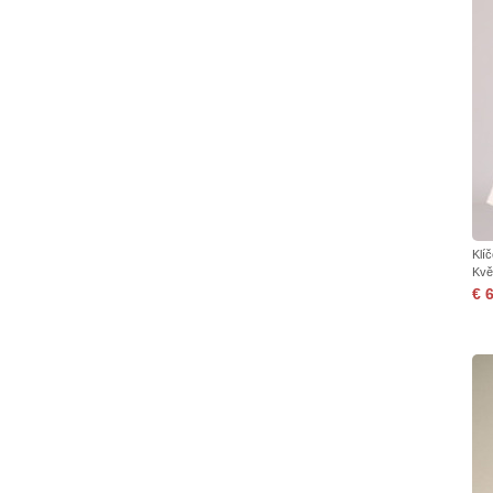
Klí
Kvě
€ 