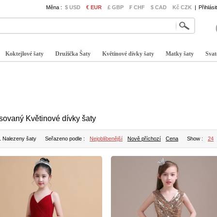
Měna :
$ USD
€ EUR
£ GBP
₣ CHF
$ CAD
Kč CZK
|
Přihlási
Koktejlové šaty
Družička Šaty
Květinové dívky šaty
Matky šaty
Svat
isovaný Květinové dívky šaty
1 Nalezeny šaty
Seřazeno podle :
Nejoblíbenější
Nově příchozí
Cena
Show :
24