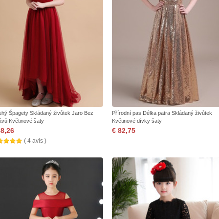
uhý Špagety Skládaný živůtek Jaro Bez
Přírodní pas Délka patra Skládaný živůtek
ávů Květinové šaty
Květinové dívky šaty
88,26
€ 82,75
( 4 avis )