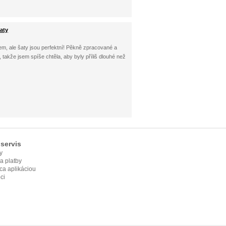
aty
em, ale šaty jsou perfektní! Pěkně zpracované a
, takže jsem spíše chtěla, aby byly příliš dlouhé než
servis
y
ia platby
ca aplikáciou
ci