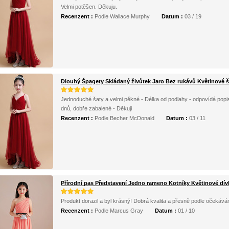
Velmi potěšen. Děkuju.
Recenzent :
Podle Wallace Murphy
Datum :
03 / 19
Dlouhý Špagety Skládaný živůtek Jaro Bez rukávů Květinové š
Jednoduché šaty a velmi pěkné - Délka od podlahy - odpovídá popisu
dnů, dobře zabalené - Děkuji
Recenzent :
Podle Becher McDonald
Datum :
03 / 11
Přírodní pas Představení Jedno rameno Kotníky Květinové dív
Produkt dorazil a byl krásný! Dobrá kvalita a přesně podle očekáv
Recenzent :
Podle Marcus Gray
Datum :
01 / 10