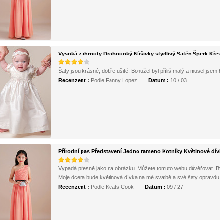
Vysoká zahrnuty Drobounký Nášivky stydlivý Satén Šperk Křes
Šaty jsou krásné, dobře ušité. Bohužel byl příliš malý a musel jsem h
Recenzent :
Podle Fanny Lopez
Datum :
10 / 03
Přírodní pas Představení Jedno rameno Kotníky Květinové dív
Vypadá přesně jako na obrázku. Můžete tomuto webu důvěřovat. Byl
Moje dcera bude květinová dívka na mé svatbě a své šaty opravdu 
Recenzent :
Podle Keats Cook
Datum :
09 / 27