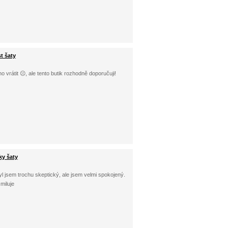
t šaty
o vrátit ☹, ale tento butik rozhodně doporučuji!
ky šaty
 jsem trochu skeptický, ale jsem velmi spokojený.
miluje