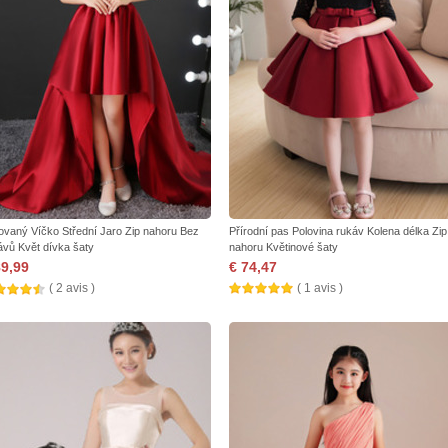
sovaný Víčko Střední Jaro Zip nahoru Bez
Přírodní pas Polovina rukáv Kolena délka Zip
ávů Květ dívka šaty
nahoru Květinové šaty
89,99
€ 74,47
( 2 avis )
( 1 avis )