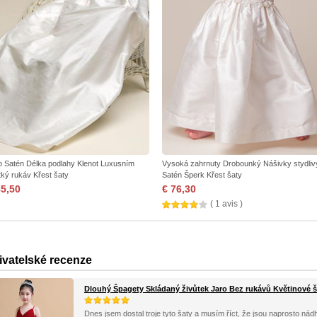
o Satén Délka podlahy Klenot Luxusním
Vysoká zahrnuty Drobounký Nášivky stydliv
tký rukáv Křest šaty
Satén Šperk Křest šaty
85,50
€ 76,30
( 1 avis )
ivatelské recenze
Dlouhý Špagety Skládaný živůtek Jaro Bez rukávů Květinové š
Dnes jsem dostal troje tyto šaty a musím říct, že jsou naprosto nád