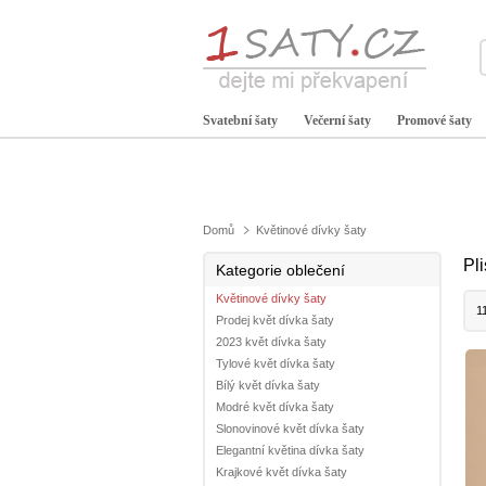
Svatební šaty
Večerní šaty
Promové šaty
Domů
Květinové dívky šaty
Pl
Kategorie oblečení
Květinové dívky šaty
1
Prodej květ dívka šaty
2023 květ dívka šaty
Tylové květ dívka šaty
Bílý květ dívka šaty
Modré květ dívka šaty
Slonovinové květ dívka šaty
Elegantní květina dívka šaty
Krajkové květ dívka šaty