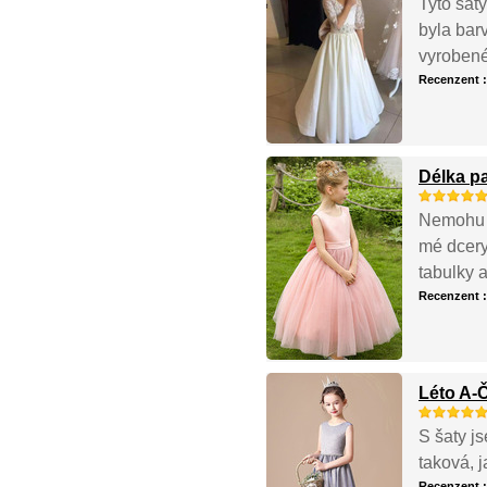
Tyto šat
byla bar
vyrobené 
Recenzent 
Délka pa
Nemohu b
mé dcery
tabulky a
Recenzent 
Léto A-
S šaty js
taková, 
Recenzent 