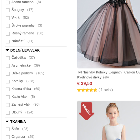
Jedno rameno
(8)
Špagety
(17)
V-krk
(52)
Široké popruhy
(3)
Rosný rameno
(58)
Náměstí
(11)
DOLNí LEM/VLAK
Čaj délka
(37)
Asymetrické
(39)
Tyl Nášivky Kotníky Elegantní Krajkou O
Délka podlahy
(105)
Květinové dívky šaty
Kotníky
(228)
€ 39,53
Kolena délka
(60)
( 1 avis )
Kaple Vlak
(5)
Zamést vlak
(95)
Dlouhý
(124)
TKANINA
Šifón
(28)
Organza
(29)