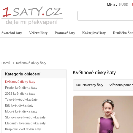
Měna :
$ USD
Svatební šaty
Večerní šaty
Promové šaty
Koktejlové šaty
Družička Šat
Domů
Květinové dívky šaty
Květinové dívky šaty
Kategorie oblečení
Květinové dívky šaty
601 Nalezeny šaty
Seřazeno podle 
Prodej květ dívka šaty
2023 květ dívka šaty
Tylové květ dívka šaty
Bílý květ dívka šaty
Modré květ dívka šaty
Slonovinové květ dívka šaty
Elegantní květina dívka šaty
Krajkové květ dívka šaty