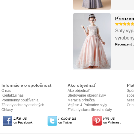
Přiroze
Šaty vyp
vyrobeny,
Recenzent 
Informácie o spoločnosti
Ako objednať
Pla
O nás
Ako objednať
Spôs
Kontaktuj nás
Sledovanie objednávky
spô
Podmienky používania
Meracia príručka
Mies
Zásady ochrany osobných
Vejít se & Průvodce styly
odo
Odh
údajov
Ohlasy
Základy starostlivosti o šaty
Like us
Follow us
Pin us
on Facebook
on Twitter
on Pinterest