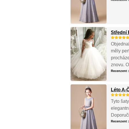
Střední 
Objednal
měly per
procházel
znovu. O
Recenzent 
Léto A-
Tyto šat
elegantní
Doporuči
Recenzent 