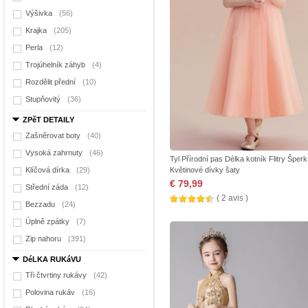
Výšivka
(56)
Krajka
(205)
Perla
(12)
Trojúhelník záhyb
(4)
Rozdělit přední
(10)
Stupňovitý
(36)
ZPěT DETAILY
Zašněrovat boty
(40)
Vysoká zahrnuty
(46)
Tyl Přírodní pas Délka kotník Flitry Šperk
Klíčová dírka
(29)
Květinové dívky šaty
€ 79,99
Střední záda
(12)
( 2 avis )
Bezzadu
(24)
Úplně zpátky
(7)
Zip nahoru
(391)
DéLKA RUKáVU
Tři čtvrtiny rukávy
(42)
Polovina rukáv
(16)