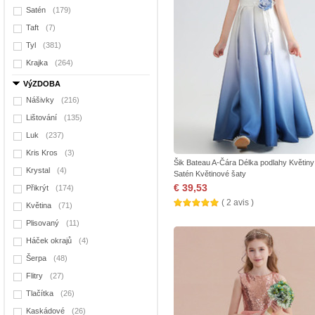
Satén
(179)
Taft
(7)
Tyl
(381)
Krajka
(264)
VýZDOBA
Nášivky
(216)
Lištování
(135)
Luk
(237)
Kris Kros
(3)
Šik Bateau A-Čára Délka podlahy Květiny
Krystal
(4)
Satén Květinové šaty
€ 39,53
Přikrýt
(174)
( 2 avis )
Květina
(71)
Plisovaný
(11)
Háček okrajů
(4)
Šerpa
(48)
Flitry
(27)
Tlačítka
(26)
Kaskádové
(26)