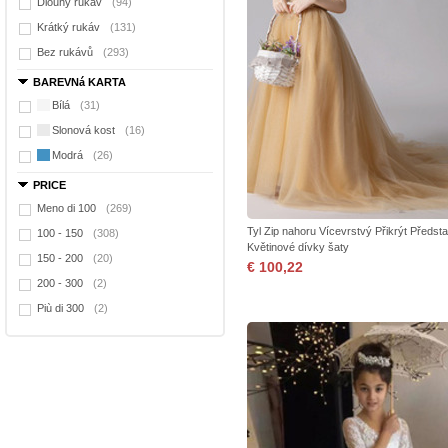
Dlouhý rukáv
(94)
Krátký rukáv
(131)
Bez rukávů
(293)
BAREVNá KARTA
Bílá
(31)
Slonová kost
(16)
Modrá
(26)
PRICE
Meno di 100
(269)
Tyl Zip nahoru Vícevrstvý Přikrýt Předst
100 - 150
(308)
Květinové dívky šaty
150 - 200
(20)
€ 100,22
200 - 300
(2)
Più di 300
(2)