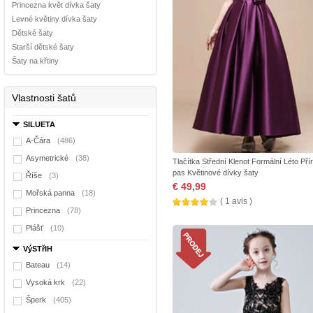
Princezna květ dívka šaty
Levné květiny dívka šaty
Dětské šaty
Starší dětské šaty
Šaty na křtiny
Vlastnosti šatů
SILUETA
A-Čára
(486)
Asymetrické
(38)
Tlačítka Střední Klenot Formální Léto Pří
pas Květinové dívky šaty
Říše
(3)
€ 49,99
Mořská panna
(18)
( 1 avis )
Princezna
(78)
Plášť
(10)
VýSTřIH
Bateau
(14)
Vysoká krk
(22)
Šperk
(405)