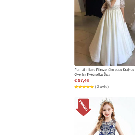
Formální Iluze Přirozeného pasu Krajkou
Overlay Květinářka Šaty
€ 97,46
( 3 avis )