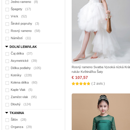
Jedno rameno
(8)
Špagety
(17)
V-krk
(52)
Široké popruhy
(3)
Rosný rameno
(58)
Náměstí
(11)
DOLNí LEM/VLAK
Čaj délka
(37)
Asymetrické
(39)
Rosný rameno Svatba Vysoká nízká Krá
Délka podlahy
(105)
rukáv Květinářka Šaty
Kotníky
(228)
€ 107,57
Kolena délka
(60)
( 2 avis )
Kaple Vlak
(5)
Zamést vlak
(95)
Dlouhý
(124)
TKANINA
Šifón
(28)
Organza
(29)