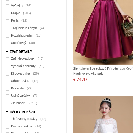
Výšivka
(56)
Krajka
(205)
Perla
(12)
Trojúhelník záhyb
(4)
Rozdělit přední
(10)
Stupňovitý
(36)
ZPěT DETAILY
Zašněrovat boty
(40)
Vysoká zahrnuty
(46)
Zip nahoru Bez rukávů Přírodní pas Kotn
Klíčová dírka
(29)
Květinové dívky šaty
€ 74,47
Střední záda
(12)
Bezzadu
(24)
Úplně zpátky
(7)
Zip nahoru
(391)
DéLKA RUKáVU
Tři čtvrtiny rukávy
(42)
Polovina rukáv
(16)