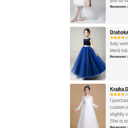
you so s
Recenzent 
Drahoka
šaty vel
která má
Recenzent 
Krajka D
I purchas
custom o
slightly 
She is so
Recenzent 