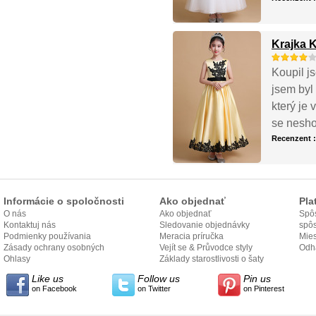
Krajka K
Koupil js
jsem byl
který je 
se nesho
Recenzent 
Informácie o spoločnosti
Ako objednať
Pla
O nás
Ako objednať
Spôs
Kontaktuj nás
Sledovanie objednávky
spô
Podmienky používania
Meracia príručka
Mies
Zásady ochrany osobných
Vejít se & Průvodce styly
odo
Odh
údajov
Ohlasy
Základy starostlivosti o šaty
Like us
Follow us
Pin us
on Facebook
on Twitter
on Pinterest