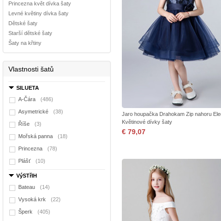
Princezna květ dívka šaty
Levné květiny dívka šaty
Dětské šaty
Starší dětské šaty
Šaty na křtiny
Vlastnosti šatů
SILUETA
A-Čára
(486)
Asymetrické
(38)
Jaro houpačka Drahokam Zip nahoru Ele
Květinové dívky šaty
Říše
(3)
€ 79,07
Mořská panna
(18)
Princezna
(78)
Plášť
(10)
VýSTřIH
Bateau
(14)
Vysoká krk
(22)
Šperk
(405)