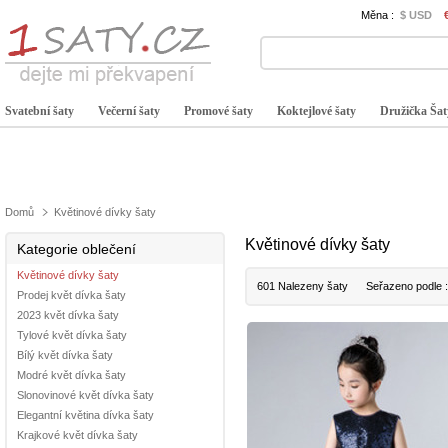
Měna :
$ USD
Svatební šaty
Večerní šaty
Promové šaty
Koktejlové šaty
Družička Šat
Domů
Květinové dívky šaty
Květinové dívky šaty
Kategorie oblečení
Květinové dívky šaty
601 Nalezeny šaty
Seřazeno podle 
Prodej květ dívka šaty
2023 květ dívka šaty
Tylové květ dívka šaty
Bílý květ dívka šaty
Modré květ dívka šaty
Slonovinové květ dívka šaty
Elegantní květina dívka šaty
Krajkové květ dívka šaty