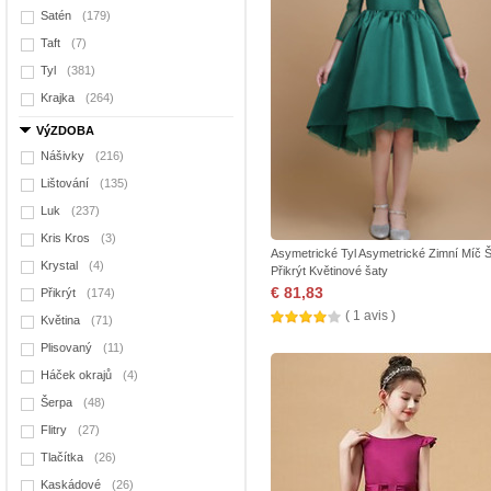
Satén
(179)
Taft
(7)
Tyl
(381)
Krajka
(264)
VýZDOBA
Nášivky
(216)
Lištování
(135)
Luk
(237)
Kris Kros
(3)
Asymetrické Tyl Asymetrické Zimní Míč 
Krystal
(4)
Přikrýt Květinové šaty
€ 81,83
Přikrýt
(174)
( 1 avis )
Květina
(71)
Plisovaný
(11)
Háček okrajů
(4)
Šerpa
(48)
Flitry
(27)
Tlačítka
(26)
Kaskádové
(26)