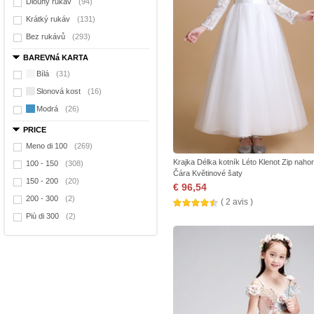
Dlouhý rukáv
(94)
Krátký rukáv
(131)
Bez rukávů
(293)
BAREVNá KARTA
Bílá
(31)
Slonová kost
(16)
Modrá
(26)
PRICE
Meno di 100
(269)
Krajka Délka kotník Léto Klenot Zip nahor
100 - 150
(308)
Čára Květinové šaty
150 - 200
(20)
€ 96,54
200 - 300
(2)
( 2 avis )
Più di 300
(2)