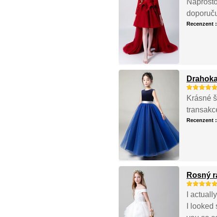
Naprosto
doporuču
Recenzent 
Drahoka
Krásné š
transakc
Recenzent 
Rosný r
I actual
I looked