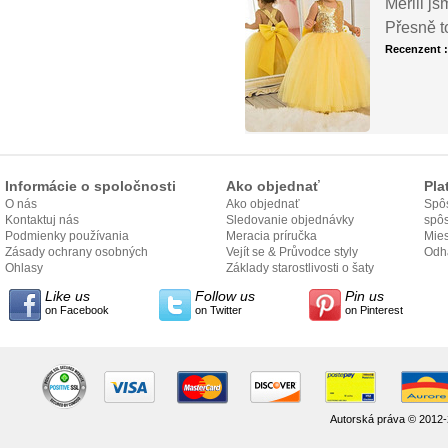
Měřili js
Přesně t
Recenzent 
Informácie o spoločnosti
Ako objednať
Pla
O nás
Ako objednať
Spôs
Kontaktuj nás
Sledovanie objednávky
spô
Podmienky používania
Meracia príručka
Mies
Zásady ochrany osobných
Vejít se & Průvodce styly
odo
Odh
údajov
Ohlasy
Základy starostlivosti o šaty
Like us
Follow us
Pin us
on Facebook
on Twitter
on Pinterest
Autorská práva © 2012