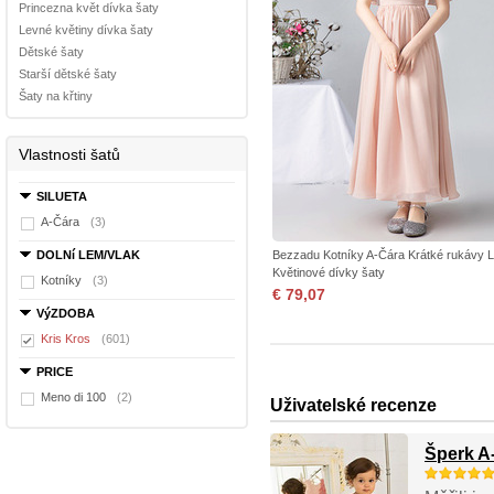
Princezna květ dívka šaty
Levné květiny dívka šaty
Dětské šaty
Starší dětské šaty
Šaty na křtiny
Vlastnosti šatů
SILUETA
A-Čára
(3)
DOLNí LEM/VLAK
Bezzadu Kotníky A-Čára Krátké rukávy L
Květinové dívky šaty
Kotníky
(3)
€ 79,07
VýZDOBA
Kris Kros
(601)
PRICE
Meno di 100
(2)
Uživatelské recenze
Šperk A