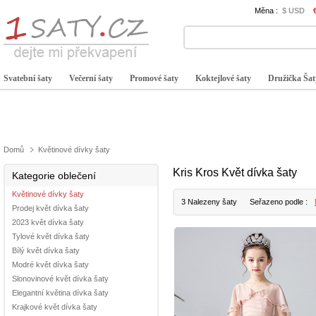
Měna :
$ USD
Svatební šaty
Večerní šaty
Promové šaty
Koktejlové šaty
Družička Šat
Domů
Květinové dívky šaty
Kris Kros Květ dívka šaty
Kategorie oblečení
Květinové dívky šaty
3 Nalezeny šaty
Seřazeno podle :
Prodej květ dívka šaty
2023 květ dívka šaty
Tylové květ dívka šaty
Bílý květ dívka šaty
Modré květ dívka šaty
Slonovinové květ dívka šaty
Elegantní květina dívka šaty
Krajkové květ dívka šaty