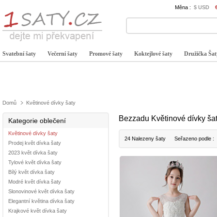
Měna :
$ USD
Svatební šaty
Večerní šaty
Promové šaty
Koktejlové šaty
Družička Šat
Domů
Květinové dívky šaty
Bezzadu Květinové dívky ša
Kategorie oblečení
Květinové dívky šaty
24 Nalezeny šaty
Seřazeno podle :
Prodej květ dívka šaty
2023 květ dívka šaty
Tylové květ dívka šaty
Bílý květ dívka šaty
Modré květ dívka šaty
Slonovinové květ dívka šaty
Elegantní květina dívka šaty
Krajkové květ dívka šaty