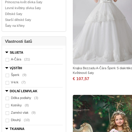
Princezna květ dívka šaty
Levné květiny dívka šaty
Dětské šaty
Starší dětské šaty
Šaty na křtiny
Vlastnosti šatů
SILUETA
A-Čára
(21)
VýSTřIH
Krajka Bezzadu A-Čára Šperk S diakritiko
Květinové šaty
Šperk
(9)
€ 107,57
V-krk
(7)
DOLNí LEM/VLAK
Délka podlahy
(3)
Kotníky
(8)
Zamést vlak
(9)
Dlouhý
(10)
TKANINA