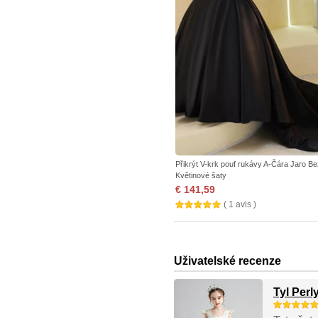
Přikrýt V-krk pouf rukávy A-Čára Jaro B
Květinové šaty
€ 141,59
( 1 avis )
Uživatelské recenze
Tyl Perl