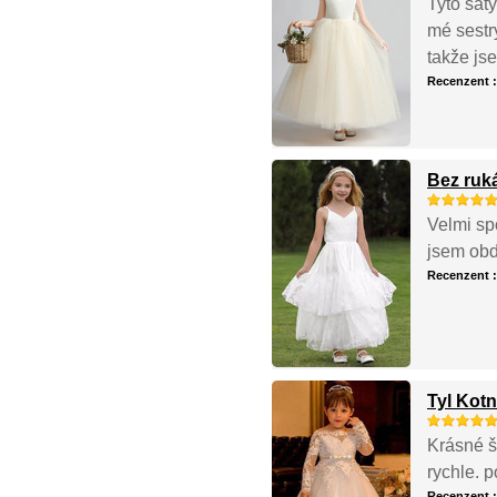
Tyto šat
mé sestry
takže jse
Recenzent 
Bez ruk
Velmi sp
jsem obd
Recenzent 
Tyl Kotn
Krásné š
rychle. p
Recenzent 