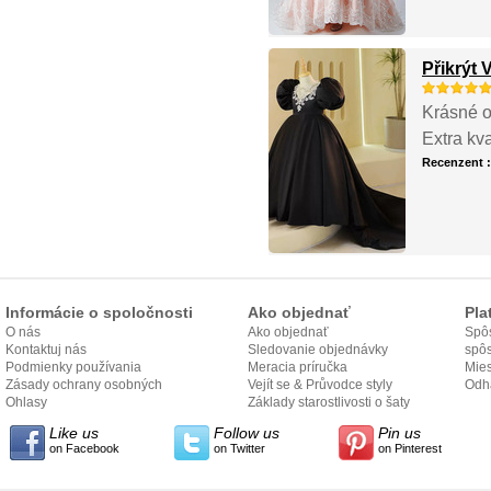
Přikrýt 
Krásné o
Extra kv
Recenzent 
Informácie o spoločnosti
Ako objednať
Pla
O nás
Ako objednať
Spôs
Kontaktuj nás
Sledovanie objednávky
spô
Podmienky používania
Meracia príručka
Mies
Zásady ochrany osobných
Vejít se & Průvodce styly
odo
Odh
údajov
Ohlasy
Základy starostlivosti o šaty
Like us
Follow us
Pin us
on Facebook
on Twitter
on Pinterest