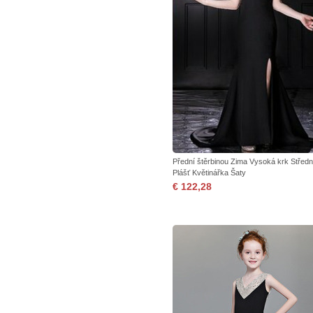
Přední štěrbinou Zima Vysoká krk Středn
Plášť Květinářka Šaty
€ 122,28