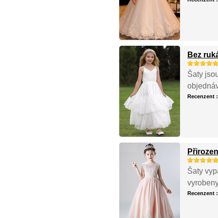
Bez ruk
Šaty jsou
objednáv
Recenzent 
Přiroze
Šaty vyp
vyrobeny,
Recenzent 