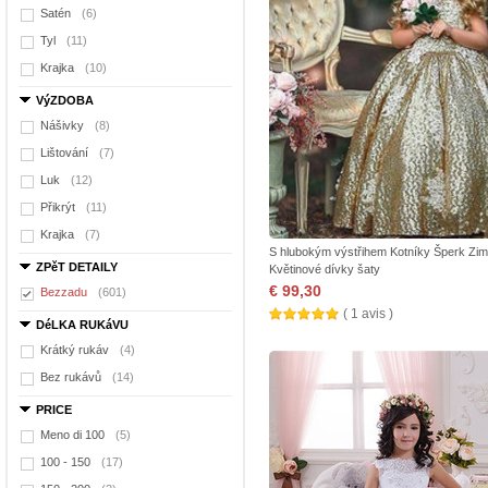
Satén
(6)
Tyl
(11)
Krajka
(10)
VýZDOBA
Nášivky
(8)
Lištování
(7)
Luk
(12)
Přikrýt
(11)
Krajka
(7)
S hlubokým výstřihem Kotníky Šperk Zi
ZPěT DETAILY
Květinové dívky šaty
€ 99,30
Bezzadu
(601)
( 1 avis )
DéLKA RUKáVU
Krátký rukáv
(4)
Bez rukávů
(14)
PRICE
Meno di 100
(5)
100 - 150
(17)