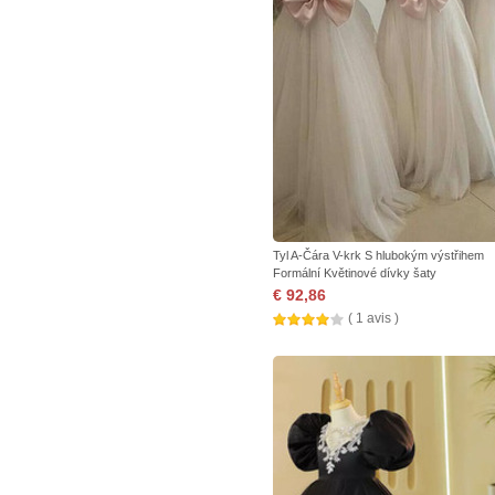
Tyl A-Čára V-krk S hlubokým výstřihem
Formální Květinové dívky šaty
€ 92,86
( 1 avis )