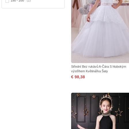
150 - 200
(2)
Střední Bez rukávů A-Čára S hlubokým
výstřihem Květinářka Šaty
€ 98,38