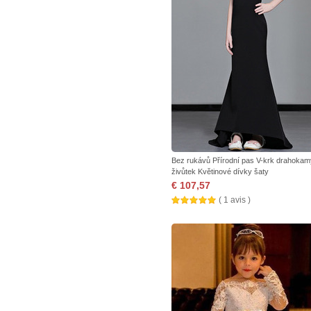
Bez rukávů Přírodní pas V-krk drahokam
živůtek Květinové dívky šaty
€ 107,57
( 1 avis )