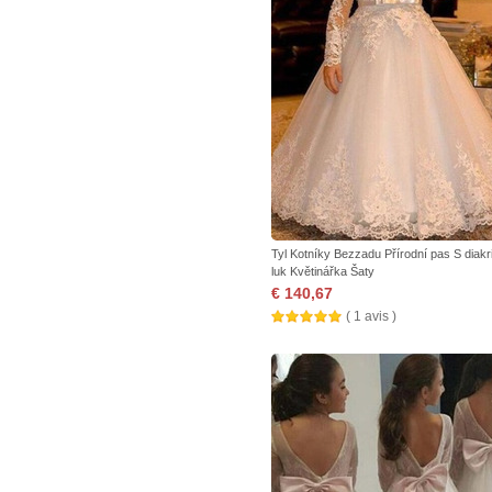
Tyl Kotníky Bezzadu Přírodní pas S diakri
luk Květinářka Šaty
€ 140,67
( 1 avis )