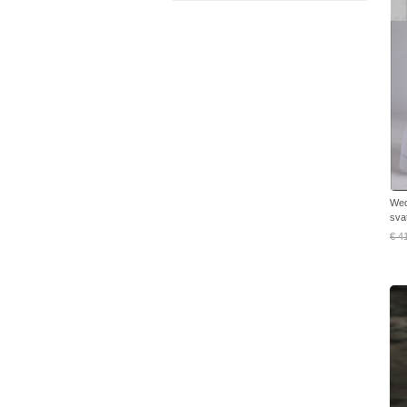
Wed
sva
€ 4