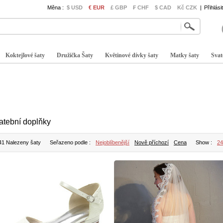
Měna :
$ USD
€ EUR
£ GBP
₣ CHF
$ CAD
Kč CZK
|
Přihlási
Koktejlové šaty
Družička Šaty
Květinové dívky šaty
Matky šaty
Svat
atební doplňky
41 Nalezeny šaty
Seřazeno podle :
Nejoblíbenější
Nově příchozí
Cena
Show :
24