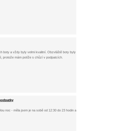
 boty a vždy byly velmi kvalitní. Obzvláště boty byly
lé, protože mám potíže s chůzí v podpatcích.
 podpatky
elou noc - měla jsem je na sobě od 12:30 do 23 hodin a