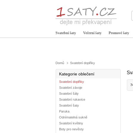
Svatební šaty
Večerní šaty
Promové šaty
Domů
Svatební doplňky
Sv
Kategorie oblečení
Svatební doplňky
7
Svatební závoje
Svatební šály
Svatební rukavice
Svatební šaty
Paruka
Odnímatelná sukně
Svatební květiny
Boty pro nevěsty