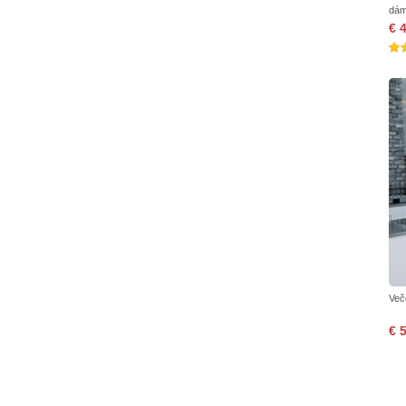
dám
€ 
Več
€ 