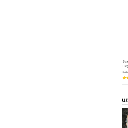
Sva
Ele
€ 3
Už