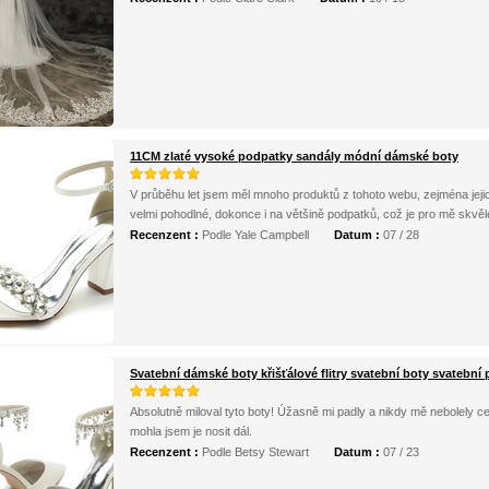
11CM zlaté vysoké podpatky sandály módní dámské boty
V průběhu let jsem měl mnoho produktů z tohoto webu, zejména jejich
velmi pohodlné, dokonce i na většině podpatků, což je pro mě skvě
Recenzent :
Podle Yale Campbell
Datum :
07 / 28
Svatební dámské boty křišťálové flitry svatební boty svatební
Absolutně miloval tyto boty! Úžasně mi padly a nikdy mě nebolely c
mohla jsem je nosit dál.
Recenzent :
Podle Betsy Stewart
Datum :
07 / 23