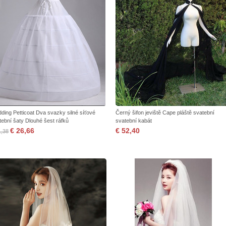
ding Petticoat Dva svazky silné síťové
Černý šifon jeviště Cape pláště svatební
tební šaty Dlouhé šest ráfků
svatební kabát
€ 26,66
€ 52,40
1,38