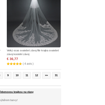
y
Velký ocas svatební závoj flitr krajka svatební
závoj kostelní závoj
€ 36,77
( 4 avis )
8
9
10
11
12
>>
31
hřebenovou krajkou na vlasy
s výběrem barvy!