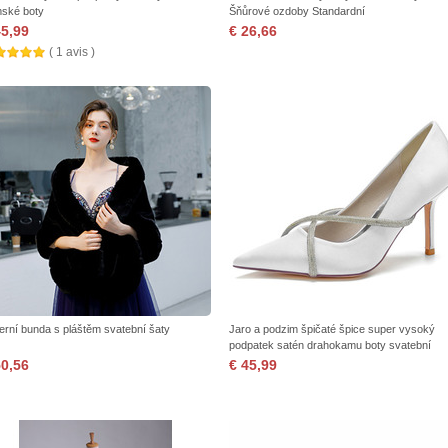
ské boty
Šňůrové ozdoby Standardní
45,99
€ 26,66
( 1 avis )
erní bunda s pláštěm svatební šaty
Jaro a podzim špičaté špice super vysoký
podpatek satén drahokamu boty svatební
družičky dámské boty
50,56
€ 45,99