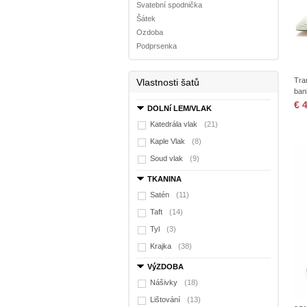
Svatební spodnička
Šátek
Ozdoba
Podprsenka
Tra
Vlastnosti šatů
ban
€ 
DOLNí LEM/VLAK
Katedrála vlak
(21)
Kaple Vlak
(8)
Soud vlak
(9)
TKANINA
Satén
(11)
Taft
(14)
Tyl
(3)
Krajka
(38)
VýZDOBA
Nášivky
(18)
Lištování
(13)