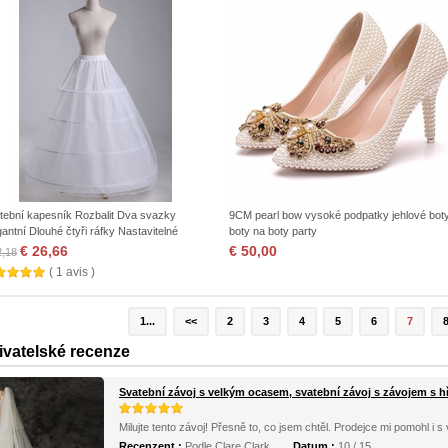
tební kapesník Rozbalit Dva svazky
9CM pearl bow vysoké podpatky jehlové bot
gantní Dlouhé čtyři ráfky Nastavitelné
boty na boty party
€ 26,66
€ 50,00
2,18
( 1 avis )
1...
<<
2
3
4
5
6
7
ivatelské recenze
Svatební závoj s velkým ocasem, svatební závoj s závojem s 
Milujte tento závoj! Přesně to, co jsem chtěl. Prodejce mi pomohl i 
Recenzent :
Podle Clare Clark
Datum :
10 / 15