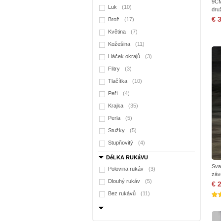
9CM
Luk
(10)
dru
€ 
Brož
(17)
Květina
(7)
Kožešina
(11)
Háček okrajů
(3)
Flitry
(3)
Tlačítka
(10)
Peří
(4)
Krajka
(35)
Perla
(5)
Stužky
(5)
Stupňovitý
(4)
DéLKA RUKáVU
Sva
Polovina rukáv
(3)
záv
Dlouhý rukáv
(5)
vla
€ 
Bez rukávů
(11)