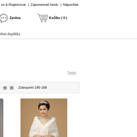
t se & Registrovat
|
Zapomenuté heslo
|
Nápověda
Zpráva
Košíku ( 0 )
ební doplňky
Tweet
48
96
Zobrazení 145-168