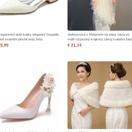
nsparentní duté krajky elegantní čerpadla
Jednovrstvá s hřebenem na vlasy závoj ve
ket svatební ploché boty ženy
vodě rozpustný krajkový závoj svatební šaty
příslušenství závoj
45,99
€ 21,14