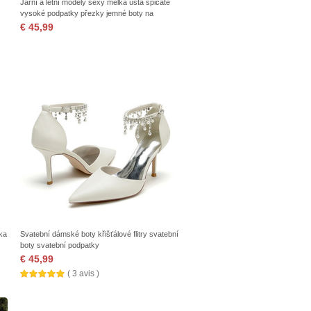
Jarní a letní modely sexy mělká ústa špičaté
vysoké podpatky přezky jemné boty na
podpatku
€ 45,99
řka
Svatební dámské boty křišťálové flitry svatební
boty svatební podpatky
€ 45,99
( 3 avis )