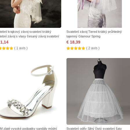
tební krajkový závoj svatební krátký
Svatební závoj Tiered krátký průhledný
tební závoj s vlasy česaný závoj svatební
tajemný Glamour Spring
lňky
21,14
€ 18,39
( 1 avis )
( 2 avis )
M zlaté vysoké podpatky sandály módní
Svatební oděv Silný čistý svatební šaty