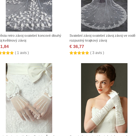
ěsta retro závoj svatební koncové dlouhý
Svatební závoj svatební závoj závoj ve vodě
oj květinový závoj
rozpustný krajkový závoj
81,84
€ 36,77
( 1 avis )
( 3 avis )