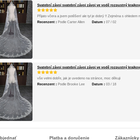
Svatební závoj svatební závoj závoj ve vodě rozpustný krajkov
Přijato včera a jsem potěšen! ale tyl je dobrý !! Zejména s ohledem
Recenzent :
Podle Carter Allen
Datum :
07 / 02
Svatební závoj svatební závoj závoj ve vodě rozpustný krajkov
vše velmi dobře, jak je uvedeno na stránce, moc děkuji
Recenzent :
Podle Brooke Lee
Datum :
03 / 18
bjednať
Platba a doručenie
Zákaznícky 