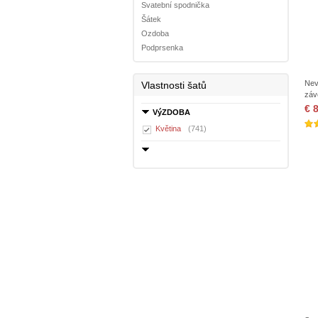
Svatební spodnička
Šátek
Ozdoba
Podprsenka
Nev
Vlastnosti šatů
záv
€ 
VýZDOBA
Květina
(741)