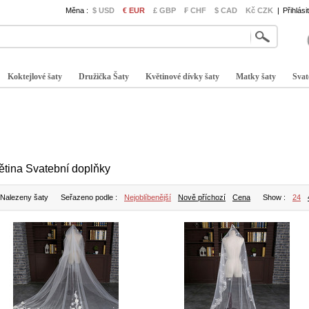
Měna :
$ USD
€ EUR
£ GBP
₣ CHF
$ CAD
Kč CZK
|
Přihlási
Koktejlové šaty
Družička Šaty
Květinové dívky šaty
Matky šaty
Svat
ětina Svatební doplňky
 Nalezeny šaty
Seřazeno podle :
Nejoblíbenější
Nově příchozí
Cena
Show :
24