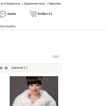
t se & Registrovat
|
Zapomenuté heslo
|
Nápověda
Zpráva
Košíku ( 0 )
ební doplňky
Tweet
48
96
Zobrazení 1-7