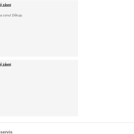
ý závoj
 na cenu! Děkuju
ý závoj
servis