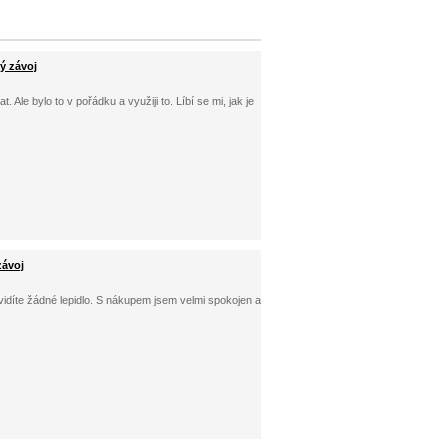
ý závoj
 Ale bylo to v pořádku a využiji to. Líbí se mi, jak je
závoj
idíte žádné lepidlo. S nákupem jsem velmi spokojen a