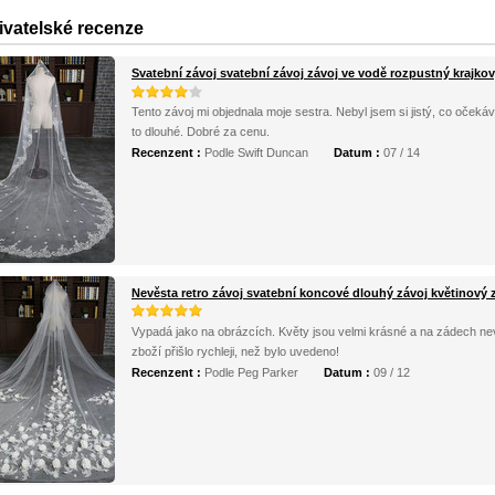
ivatelské recenze
Svatební závoj svatební závoj závoj ve vodě rozpustný krajkov
Tento závoj mi objednala moje sestra. Nebyl jsem si jistý, co očekávat.
to dlouhé. Dobré za cenu.
Recenzent :
Podle Swift Duncan
Datum :
07 / 14
Nevěsta retro závoj svatební koncové dlouhý závoj květinový 
Vypadá jako na obrázcích. Květy jsou velmi krásné a na zádech nev
zboží přišlo rychleji, než bylo uvedeno!
Recenzent :
Podle Peg Parker
Datum :
09 / 12