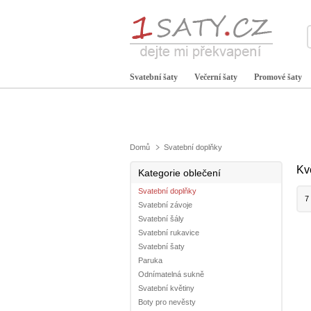
Svatební šaty
Večerní šaty
Promové šaty
Domů
Svatební doplňky
Kv
Kategorie oblečení
Svatební doplňky
7
Svatební závoje
Svatební šály
Svatební rukavice
Svatební šaty
Paruka
Odnímatelná sukně
Svatební květiny
Boty pro nevěsty