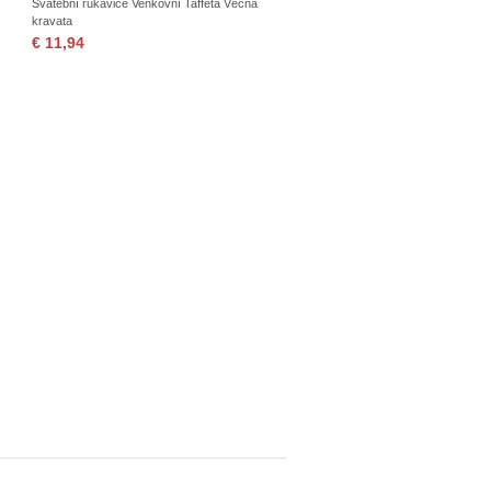
Svatební rukavice Venkovní Taffeta Věčná
kravata
€ 11,94