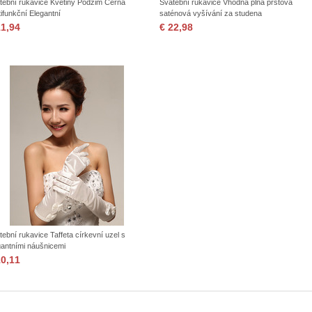
tební rukavice Květiny Podzim Černá
Svatební rukavice Vhodná plná prstová
tifunkční Elegantní
saténová vyšívání za studena
11,94
€ 22,98
tební rukavice Taffeta církevní uzel s
gantními náušnicemi
10,11