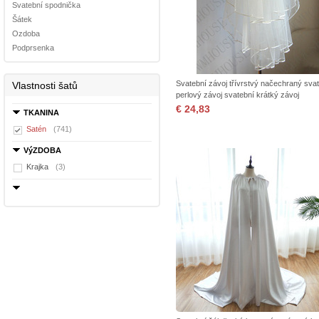
Svatební spodnička
Šátek
Ozdoba
Podprsenka
Svatební závoj třívrstvý načechraný sva
Vlastnosti šatů
perlový závoj svatební krátký závoj
€ 24,83
TKANINA
Satén
(741)
VýZDOBA
Krajka
(3)