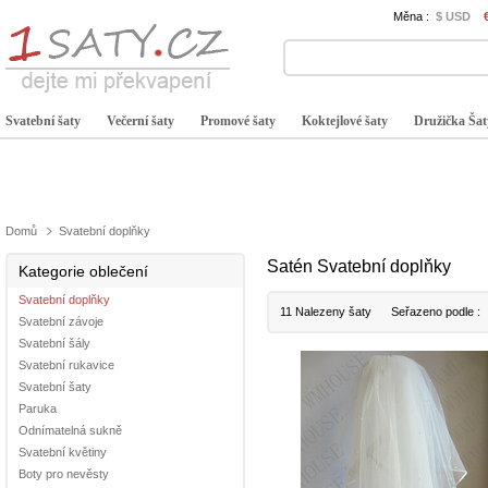
Měna :
$ USD
Svatební šaty
Večerní šaty
Promové šaty
Koktejlové šaty
Družička Šat
Domů
Svatební doplňky
Satén Svatební doplňky
Kategorie oblečení
Svatební doplňky
11 Nalezeny šaty
Seřazeno podle :
Svatební závoje
Svatební šály
Svatební rukavice
Svatební šaty
Paruka
Odnímatelná sukně
Svatební květiny
Boty pro nevěsty