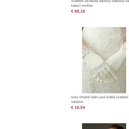
Svatební šál dlouhý barevný saténový ka
kapucí nevěsty
€ 89,18
Ivory Vhodné Satin Lace krátké svatební
rukavice
€ 16,54