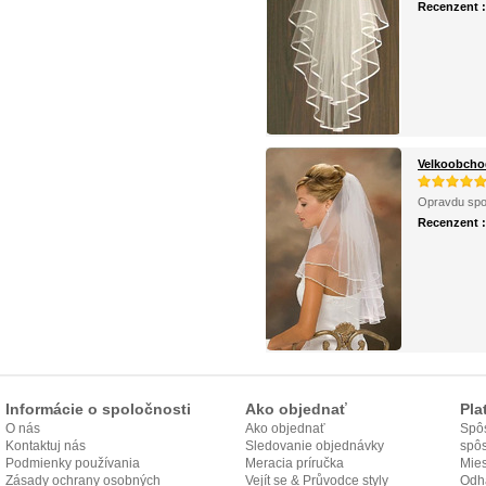
Recenzent 
Velkoobchod
Opravdu spo
Recenzent 
Informácie o spoločnosti
Ako objednať
Pla
O nás
Ako objednať
Spôs
Kontaktuj nás
Sledovanie objednávky
spô
Podmienky používania
Meracia príručka
Mies
Zásady ochrany osobných
Vejít se & Průvodce styly
odo
Odh