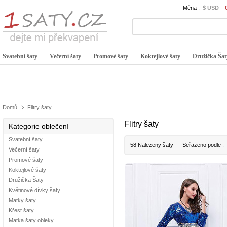
Měna :
$ USD
Svatební šaty
Večerní šaty
Promové šaty
Koktejlové šaty
Družička Šat
Domů
Flitry šaty
Flitry šaty
Kategorie oblečení
Svatební šaty
58 Nalezeny šaty
Seřazeno podle :
Večerní šaty
Promové šaty
Koktejlové šaty
Družička Šaty
Květinové dívky šaty
Matky šaty
Křest šaty
Matka šaty obleky