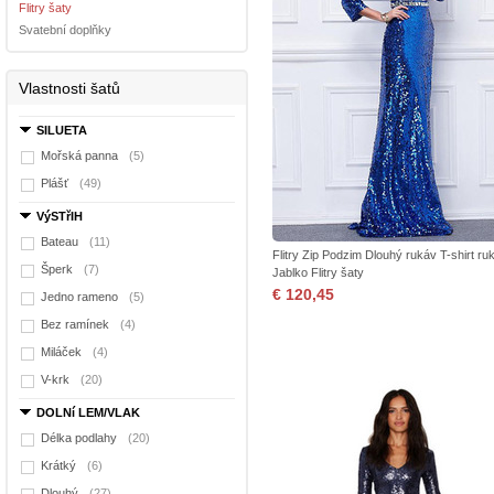
Flitry šaty
Svatební doplňky
Vlastnosti šatů
SILUETA
Mořská panna
(5)
Plášť
(49)
VýSTřIH
Bateau
(11)
Flitry Zip Podzim Dlouhý rukáv T-shirt ru
Šperk
(7)
Jablko Flitry šaty
€ 120,45
Jedno rameno
(5)
Bez ramínek
(4)
Miláček
(4)
V-krk
(20)
DOLNí LEM/VLAK
Délka podlahy
(20)
Krátký
(6)
Dlouhý
(27)