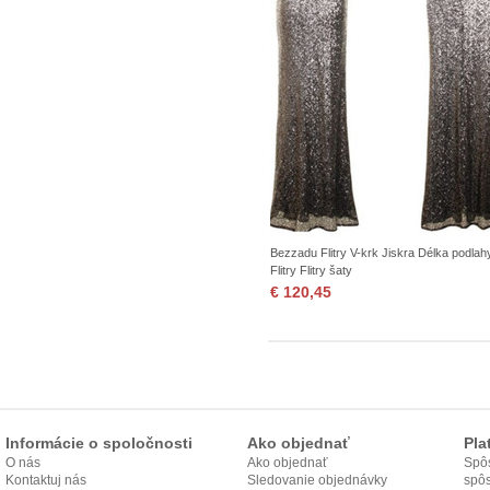
Bezzadu Flitry V-krk Jiskra Délka podlah
Flitry Flitry šaty
€ 120,45
Informácie o spoločnosti
Ako objednať
Pla
O nás
Ako objednať
Spôs
Kontaktuj nás
Sledovanie objednávky
spô