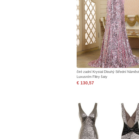
čiré zadní Krystal Dlouhý Střední Náměst
Luxusním Flitry šaty
€ 130,57