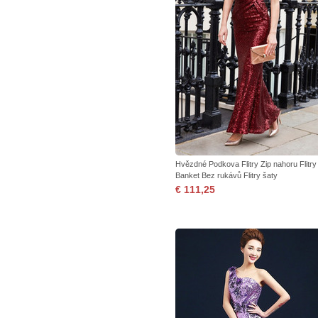
Hvězdné Podkova Flitry Zip nahoru Flitry
Banket Bez rukávů Flitry šaty
€ 111,25