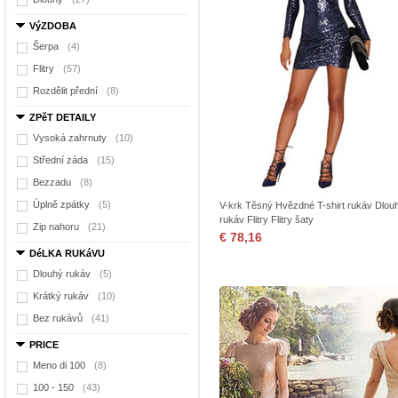
VýZDOBA
Šerpa
(4)
Flitry
(57)
Rozdělit přední
(8)
ZPěT DETAILY
Vysoká zahrnuty
(10)
Střední záda
(15)
Bezzadu
(8)
Úplně zpátky
(5)
V-krk Těsný Hvězdné T-shirt rukáv Dlou
rukáv Flitry Flitry šaty
Zip nahoru
(21)
€ 78,16
DéLKA RUKáVU
Dlouhý rukáv
(5)
Krátký rukáv
(10)
Bez rukávů
(41)
PRICE
Meno di 100
(8)
100 - 150
(43)