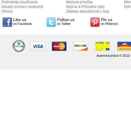
Podmienky používania
Meracia príručka
Mies
Zásady ochrany osobných
Vejít se & Průvodce styly
odo
Odh
údajov
Ohlasy
Základy starostlivosti o šaty
Like us
Follow us
Pin us
on Facebook
on Twitter
on Pinterest
Autorská práva © 2012