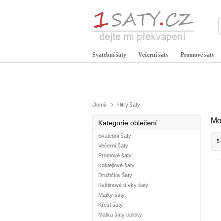
Svatební šaty
Večerní šaty
Promové šaty
Domů
Flitry šaty
Mo
Kategorie oblečení
Svatební šaty
5
Večerní šaty
Promové šaty
Koktejlové šaty
Družička Šaty
Květinové dívky šaty
Matky šaty
Křest šaty
Matka šaty obleky