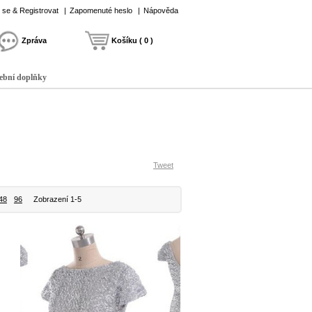
t se & Registrovat
|
Zapomenuté heslo
|
Nápověda
Zpráva
Košíku ( 0 )
ební doplňky
Tweet
48
96
Zobrazení 1-5