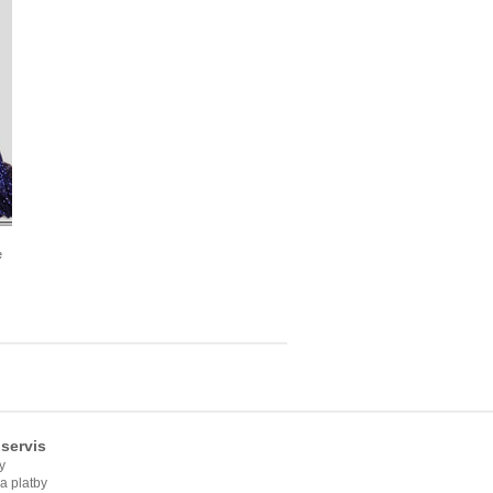
e
servis
y
ia platby