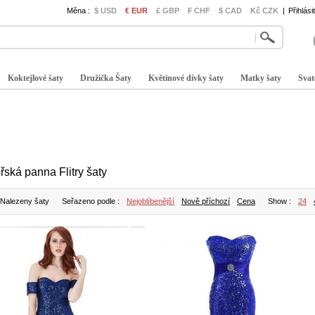
Měna :
$ USD
€ EUR
£ GBP
₣ CHF
$ CAD
Kč CZK
|
Přihlási
Koktejlové šaty
Družička Šaty
Květinové dívky šaty
Matky šaty
Svat
řská panna Flitry šaty
 Nalezeny šaty
Seřazeno podle :
Nejoblíbenější
Nově příchozí
Cena
Show :
24