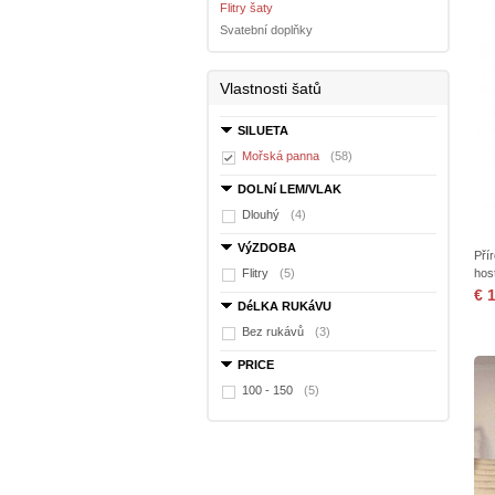
Flitry šaty
Svatební doplňky
Vlastnosti šatů
SILUETA
Mořská panna
(58)
DOLNí LEM/VLAK
Dlouhý
(4)
VýZDOBA
Pří
Flitry
(5)
host
€ 
DéLKA RUKáVU
Bez rukávů
(3)
PRICE
100 - 150
(5)