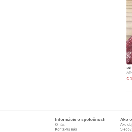
Míč
Stře
€ 
Informácie o spoločnosti
Ako o
O nás
Ako ob
Kontaktuj nás
Sledov