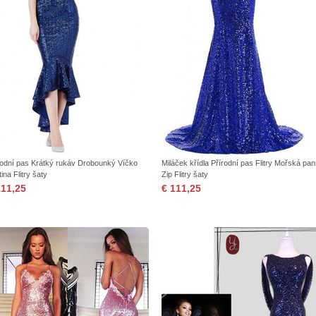
rodní pas Krátký rukáv Drobounký Víčko
Miláček křídla Přírodní pas Flitry Mořská pa
ina Flitry šaty
Zip Flitry šaty
111,25
€ 111,25