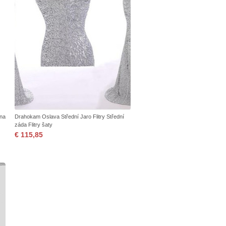
nna
Drahokam Oslava Střední Jaro Flitry Střední
záda Flitry šaty
€ 115,85