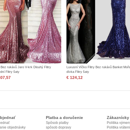
 Bez rukávů Jaro V-krk Dlouhý Flitry
Luxusní Víčko Flitry Bez rukávů Banket Moř
dní Flitry šaty
dívka Flitry šaty
107,57
€ 124,12
bjednať
Platba a doručenie
Zákaznícky 
jednať
Spôsob platby
Politika výmen
anie objednávky
spôsob dopravy
Politika vráten