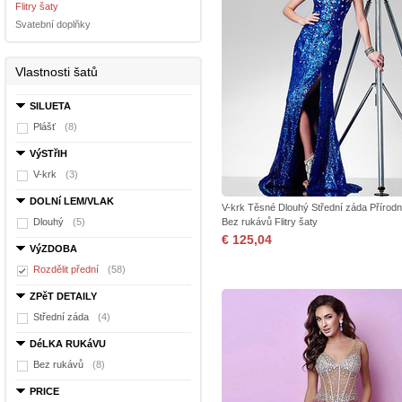
Flitry šaty
Svatební doplňky
Vlastnosti šatů
SILUETA
Plášť
(8)
VýSTřIH
V-krk
(3)
DOLNí LEM/VLAK
V-krk Těsné Dlouhý Střední záda Přírodn
Dlouhý
(5)
Bez rukávů Flitry šaty
€ 125,04
VýZDOBA
Rozdělit přední
(58)
ZPěT DETAILY
Střední záda
(4)
DéLKA RUKáVU
Bez rukávů
(8)
PRICE