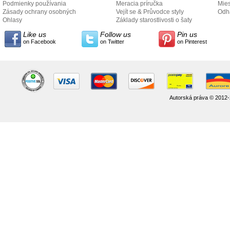
Podmienky používania
Meracia príručka
Mies
Zásady ochrany osobných
Vejít se & Průvodce styly
odo
Odh
údajov
Ohlasy
Základy starostlivosti o šaty
Like us
Follow us
Pin us
on Facebook
on Twitter
on Pinterest
Autorská práva © 2012