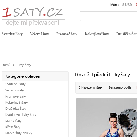
Měna :
$ USD
Svatební šaty
Večerní šaty
Promové šaty
Koktejlové šaty
Družička Šat
Domů
Flitry šaty
Rozdělit přední Flitry šaty
Kategorie oblečení
Svatební šaty
8 Nalezeny šaty
Seřazeno podle :
Večerní šaty
Promové šaty
Koktejlové šaty
Družička Šaty
Květinové dívky šaty
Matky šaty
Křest šaty
Matka šaty obleky