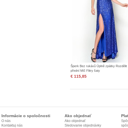
Šperk Bez rukávů Úplně zpátky Rozdělit
přední Míč Flitry šaty
€ 115,85
Informácie o spoločnosti
Ako objednať
Pla
O nás
Ako objednať
Spôs
Kontaktuj nás
Sledovanie objednávky
spô