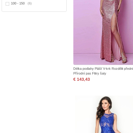
100 - 150
(6)
Délka podlahy Plášť V-krk Rozdělit předn
Přírodní pas Flitry šaty
€ 143,43