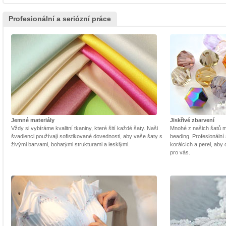
Profesionální a seriózní práce
Jemné materiály
Jiskřivé zbarvení
Vždy si vybíráme kvalitní tkaniny, které šití každé šaty. Naši
Mnohé z našich šatů m
švadlenci používají sofistikované dovednosti, aby vaše šaty s
beading. Profesionální 
živými barvami, bohatými strukturami a lesklými.
korálcích a perel, aby
pro vás.