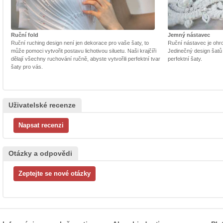
Ruční fold
Jemný nástavec
Ruční ruching design není jen dekorace pro vaše šaty, to
Ruční nástavec je ohrom
může pomoci vytvořit postavu lichotivou siluetu. Naši krajčíři
Jedinečný design šatů
dělají všechny ruchování ručně, abyste vytvořili perfektní tvar
perfektní šaty.
šaty pro vás.
Uživatelské recenze
Otázky a odpovědi