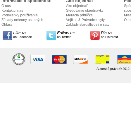
Informácie o spoločnosti
Ako objednať
Pla
O nás
Ako objednať
Spôs
Kontaktuj nás
Sledovanie objednávky
spô
Podmienky používania
Meracia príručka
Mies
Zásady ochrany osobných
Vejít se & Průvodce styly
odo
Odh
údajov
Ohlasy
Základy starostlivosti o šaty
Like us
Follow us
Pin us
on Facebook
on Twitter
on Pinterest
Autorská práva © 2012