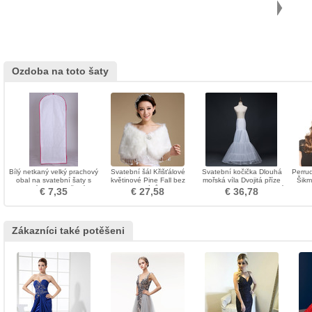
Ozdoba na toto šaty
Bílý netkaný velký prachový
Svatební šál Křišťálové
Svatební kočička Dlouhá
Perru
obal na svatební šaty s
květinové Pine Fall bez
mořská víla Dvojitá příze
Šikm
dlouhým prachotěsným
rukávů
Spandex Korzet Svatební
Billo
€ 7,35
€ 27,58
€ 36,78
krytem
šaty
Zákazníci také potěšeni