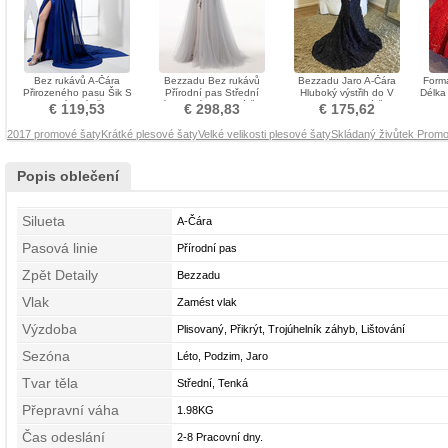
Bez rukávů A-Čára
Bezzadu Bez rukávů
Bezzadu Jaro A-Čára
Formá
Přirozeného pasu Šik S
Přírodní pas Střední
Hluboký výstřih do V
Délka
hlubokým výstřihem
Vícevrstvý Promové šaty
hostina Promové šaty
€ 119,53
€ 298,83
€ 175,62
Promové šaty
2017 promové šaty
Krátké plesové šaty
Velké velikosti plesové šaty
Skládaný živůtek Prom
Popis oblečení
Silueta
A-Čára
Pasová linie
Přírodní pas
Zpět Detaily
Bezzadu
Vlak
Zamést vlak
Výzdoba
Plisovaný, Přikrýt, Trojúhelník záhyb, Lištování
Sezóna
Léto, Podzim, Jaro
Tvar těla
Střední, Tenká
Přepravní váha
1.98KG
Čas odeslání
2-8 Pracovní dny.