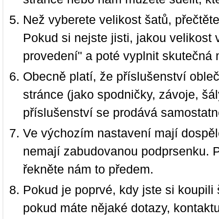
Než vyberete velikost šatů, přečtět
Pokud si nejste jisti, jakou velikos
provedení" a poté vyplnit skutečná 
Obecně platí, že příslušenství oble
stránce (jako spodničky, závoje, šál
příslušenství se prodává samostatn
Ve výchozím nastavení mají dospělé
nemají zabudovanou podprsenku. P
řekněte nám to předem.
Pokud je poprvé, kdy jste si koupi
pokud máte nějaké dotazy, kontakt