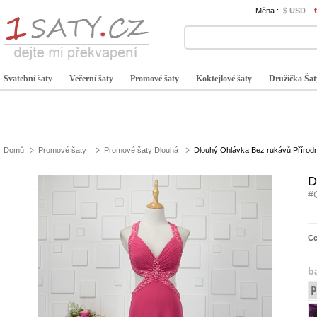
Měna :
$ USD
Svatební šaty
Večerní šaty
Promové šaty
Koktejlové šaty
Družička Šat
Domů
Promové šaty
Promové šaty Dlouhá
Dlouhý Ohlávka Bez rukávů Přírodn
D
#
C
b