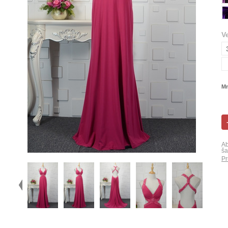
V
Mn
Ab
ša
Pr