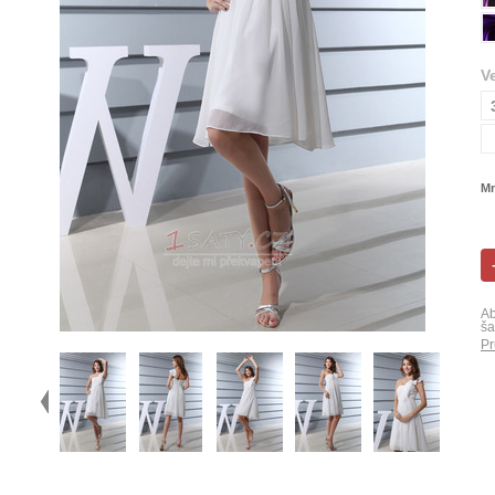
V
Mn
Ab
ša
Pr