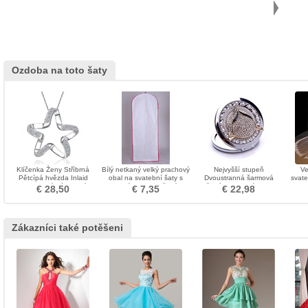
Ozdoba na toto šaty
Klíčenka Ženy Stříbrná
Bílý netkaný velký prachový
Nejvyšší stupeň
Ve
Pětcípá hvězda Inlaid
obal na svatební šaty s
Dvoustranná šarmová
svate
diamantový náhrdelník
dlouhým prachotěsným
složená obchodní ozdoba
d
€ 28,50
€ 7,35
€ 22,98
krytem
Zákazníci také potěšeni