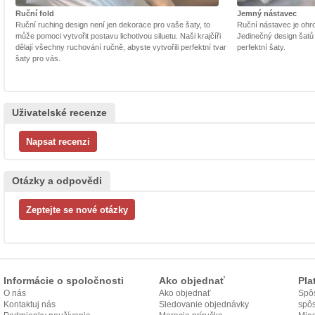
Ruční fold
Jemný nástavec
Ruční ruching design není jen dekorace pro vaše šaty, to
Ruční nástavec je ohrom
může pomoci vytvořit postavu lichotivou siluetu. Naši krajčíři
Jedinečný design šatů
dělají všechny ruchování ručně, abyste vytvořili perfektní tvar
perfektní šaty.
šaty pro vás.
Uživatelské recenze
Otázky a odpovědi
Informácie o spoločnosti
Ako objednať
Pla
O nás
Ako objednať
Spôs
Kontaktuj nás
Sledovanie objednávky
spô