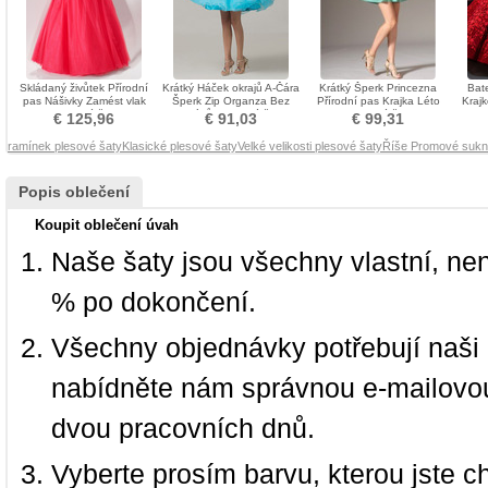
Skládaný živůtek Přírodní
Krátký Háček okrajů A-Čára
Krátký Šperk Princezna
Bate
pas Nášivky Zamést vlak
Šperk Zip Organza Bez
Přírodní pas Krajka Léto
Kraj
Promové šaty
rukávů Promové šaty
Promové šaty
€ 125,96
€ 91,03
€ 99,31
ramínek plesové šaty
Klasické plesové šaty
Velké velikosti plesové šaty
Říše Promové suk
Popis oblečení
Koupit oblečení úvah
Naše šaty jsou všechny vlastní, ne
% po dokončení.
Všechny objednávky potřebují naši 
nabídněte nám správnou e-mailovou
dvou pracovních dnů.
Vyberte prosím barvu, kterou jste c