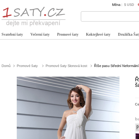
Měna :
$ USD
Svatební šaty
Večerní šaty
Promové šaty
Koktejlové šaty
Družička Šat
Domů
Promové šaty
Promové šaty Slonová kost
Říše pasu Střední Neformáln
Ř
š
C
b