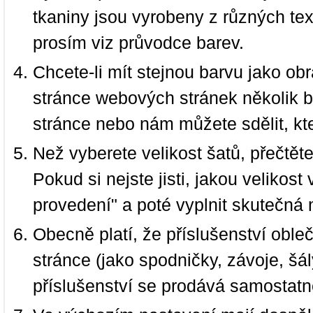
tkaniny jsou vyrobeny z různých text
prosím viz průvodce barev.
Chcete-li mít stejnou barvu jako ob
stránce webových stránek několik b
stránce nebo nám můžete sdělit, kt
Než vyberete velikost šatů, přečtět
Pokud si nejste jisti, jakou velikos
provedení" a poté vyplnit skutečná 
Obecně platí, že příslušenství oble
stránce (jako spodničky, závoje, šál
příslušenství se prodává samostatn