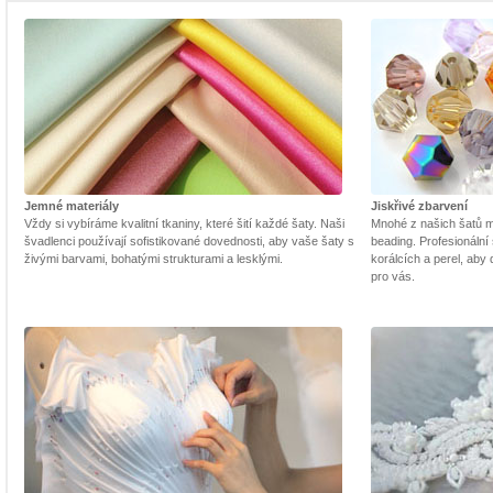
Jemné materiály
Jiskřivé zbarvení
Vždy si vybíráme kvalitní tkaniny, které šití každé šaty. Naši
Mnohé z našich šatů m
švadlenci používají sofistikované dovednosti, aby vaše šaty s
beading. Profesionální 
živými barvami, bohatými strukturami a lesklými.
korálcích a perel, aby
pro vás.