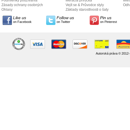
Podmienky používania
Meracia príručka
Mies
Zásady ochrany osobných
Vejít se & Průvodce styly
odo
Odh
údajov
Ohlasy
Základy starostlivosti o šaty
Like us
Follow us
Pin us
on Facebook
on Twitter
on Pinterest
Autorská práva © 2012