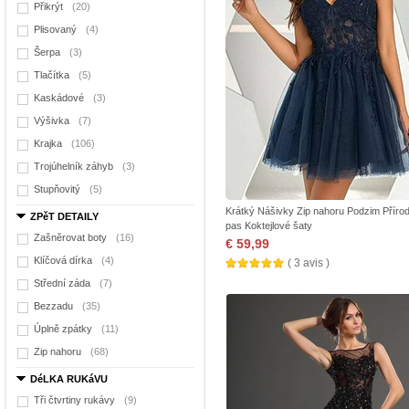
Přikrýt
(20)
Plisovaný
(4)
Šerpa
(3)
Tlačítka
(5)
Kaskádové
(3)
Výšivka
(7)
Krajka
(106)
Trojúhelník záhyb
(3)
Stupňovitý
(5)
Krátký Nášivky Zip nahoru Podzim Přírod
ZPěT DETAILY
pas Koktejlové šaty
Zašněrovat boty
(16)
€ 59,99
Klíčová dírka
(4)
( 3 avis )
Střední záda
(7)
Bezzadu
(35)
Úplně zpátky
(11)
Zip nahoru
(68)
DéLKA RUKáVU
Tři čtvrtiny rukávy
(9)