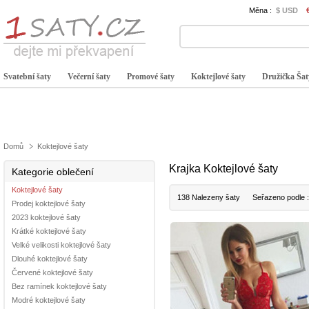
Měna :
$ USD
Svatební šaty
Večerní šaty
Promové šaty
Koktejlové šaty
Družička Šat
Domů
Koktejlové šaty
Krajka Koktejlové šaty
Kategorie oblečení
Koktejlové šaty
138 Nalezeny šaty
Seřazeno podle 
Prodej koktejlové šaty
2023 koktejlové šaty
Krátké koktejlové šaty
Velké velikosti koktejlové šaty
Dlouhé koktejlové šaty
Červené koktejlové šaty
Bez ramínek koktejlové šaty
Modré koktejlové šaty