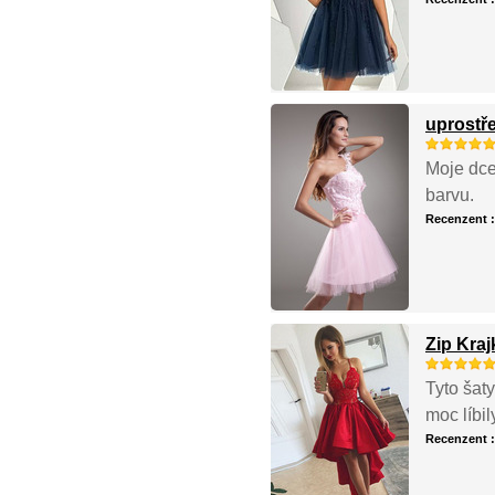
uprostře
Moje dce
barvu.
Recenzent 
Zip Kra
Tyto šat
moc líbi
Recenzent 