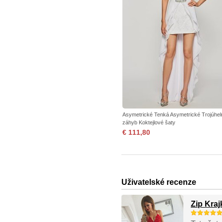
Asymetrické Tenká Asymetrické Trojúhel
záhyb Koktejlové šaty
€ 111,80
Uživatelské recenze
Zip Kra