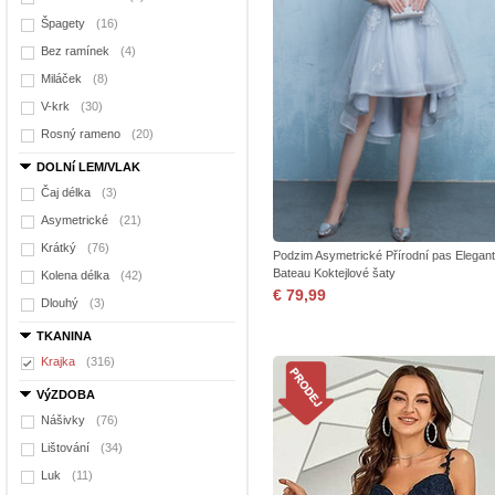
Špagety
(16)
Bez ramínek
(4)
Miláček
(8)
V-krk
(30)
Rosný rameno
(20)
DOLNí LEM/VLAK
Čaj délka
(3)
Asymetrické
(21)
Krátký
(76)
Podzim Asymetrické Přírodní pas Elegant
Bateau Koktejlové šaty
Kolena délka
(42)
€ 79,99
Dlouhý
(3)
TKANINA
Krajka
(316)
VýZDOBA
Nášivky
(76)
Lištování
(34)
Luk
(11)