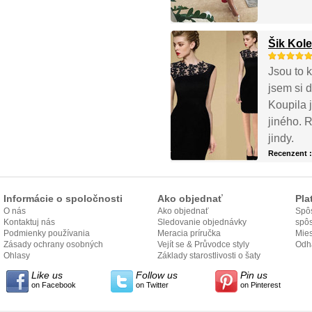
Šik Kole
Jsou to k
jsem si d
Koupila 
jiného. R
jindy.
Recenzent 
Informácie o spoločnosti
Ako objednať
Pla
O nás
Ako objednať
Spôs
Kontaktuj nás
Sledovanie objednávky
spô
Podmienky používania
Meracia príručka
Mies
Zásady ochrany osobných
Vejít se & Průvodce styly
odo
Odh
údajov
Ohlasy
Základy starostlivosti o šaty
Like us
Follow us
Pin us
on Facebook
on Twitter
on Pinterest