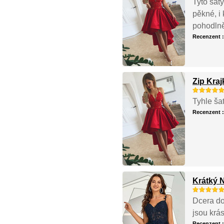
Tyto šaty
pěkné, i 
pohodln
Recenzent 
Zip Kra
Tyhle ša
Recenzent 
Krátký 
Dcera dos
jsou krá
Recenzent 