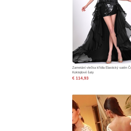
Zametání vlečka křídla Elastický satén Č
Koktejlové šaty
€ 114,93