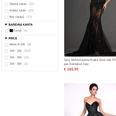
Dlouhý rukáv
(27)
Krátký rukáv
(22)
Bez rukávů
(77)
BAREVNá KARTA
Černá
(4)
PRICE
Meno di 100
(8)
100 - 150
(117)
150 - 200
(11)
Sexy Mořská panna Krajka Soud vlak Pří
200 - 300
(2)
pas Koktejlové šaty
€ 165,50