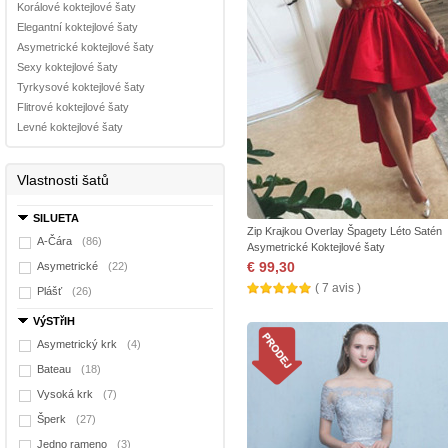
Korálové koktejlové šaty
Elegantní koktejlové šaty
Asymetrické koktejlové šaty
Sexy koktejlové šaty
Tyrkysové koktejlové šaty
Flitrové koktejlové šaty
Levné koktejlové šaty
Vlastnosti šatů
SILUETA
Zip Krajkou Overlay Špagety Léto Satén
A-Čára
(86)
Asymetrické Koktejlové šaty
€ 99,30
Asymetrické
(22)
( 7 avis )
Plášť
(26)
VýSTřIH
Asymetrický krk
(4)
Bateau
(18)
Vysoká krk
(7)
Šperk
(27)
Jedno rameno
(3)