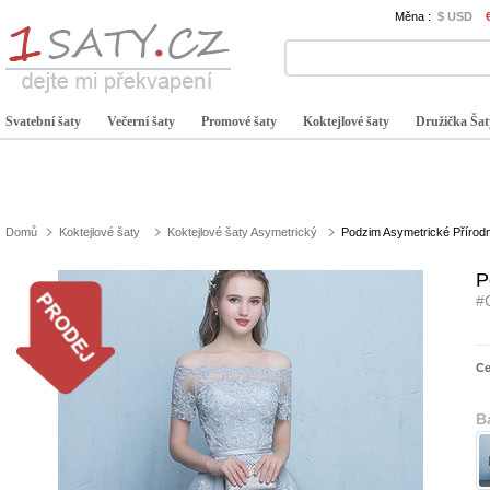
Měna :
$ USD
Svatební šaty
Večerní šaty
Promové šaty
Koktejlové šaty
Družička Šat
Domů
Koktejlové šaty
Koktejlové šaty Asymetrický
Podzim Asymetrické Přírodn
P
#
C
B