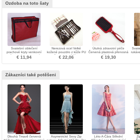
Ozdoba na toto šaty
Svatební oblečení
Nerezová ocel Velké
Útulná zdravotní péče
Svate
prachové kryty venkovní
kožené pouzdro z kůže PU
Červená plastová přenosná
rukáv
přenosné stereofonní
8 kusů Nejkvalitnější kufr na
masážní ozdoba
€ 11,94
€ 22,06
€ 19,30
balení šaty prachu
nehty
Zákazníci také potěšeni
Dlouhá Tmavě červená
Asymetrické Sexy Zip
Léto A-Čára Střední
Zi