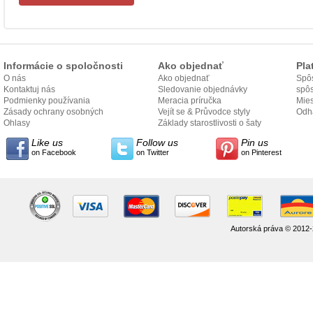
Informácie o spoločnosti
Ako objednať
Pla
O nás
Ako objednať
Spôs
Kontaktuj nás
Sledovanie objednávky
spô
Podmienky používania
Meracia príručka
Mies
Zásady ochrany osobných
Vejít se & Průvodce styly
odo
Odh
údajov
Ohlasy
Základy starostlivosti o šaty
Like us
Follow us
Pin us
on Facebook
on Twitter
on Pinterest
Autorská práva © 2012