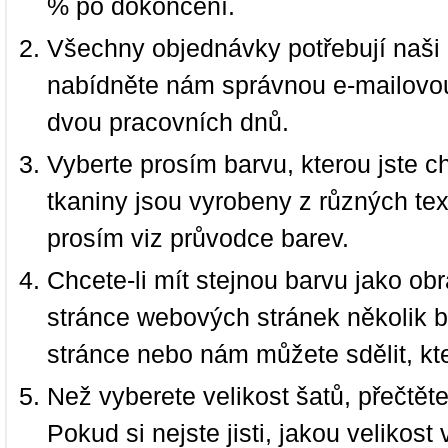
% po dokončení.
Všechny objednávky potřebují naši 
nabídněte nám správnou e-mailovou
dvou pracovních dnů.
Vyberte prosím barvu, kterou jste c
tkaniny jsou vyrobeny z různých text
prosím viz průvodce barev.
Chcete-li mít stejnou barvu jako ob
stránce webových stránek několik b
stránce nebo nám můžete sdělit, kt
Než vyberete velikost šatů, přečtět
Pokud si nejste jisti, jakou velikos