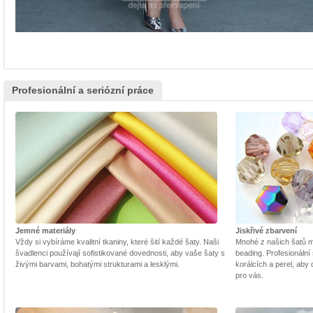
Profesionální a seriózní práce
Jemné materiály
Jiskřivé zbarvení
Vždy si vybíráme kvalitní tkaniny, které šití každé šaty. Naši
Mnohé z našich šatů m
švadlenci používají sofistikované dovednosti, aby vaše šaty s
beading. Profesionální 
živými barvami, bohatými strukturami a lesklými.
korálcích a perel, aby
pro vás.