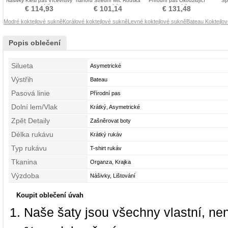
Nášivky Klesl pas Vícevrstvý
nahoru Střední Míč Rouška
Přírodní pas Okouzlující
Šp
Koktejlové šaty
Koktejlové šaty
Koktejlové šaty
Asymet
€ 114,93
€ 101,14
€ 131,48
Modré koktejlové sukně
Korálové koktejlové sukně
Levné koktejlové sukně
Bateau Koktejlov
Popis oblečení
Silueta
Asymetrické
Výstřih
Bateau
Pasová linie
Přírodní pas
Dolní lem/Vlak
Krátký, Asymetrické
Zpět Detaily
Zašněrovat boty
Délka rukávu
Krátký rukáv
Typ rukávu
T-shirt rukáv
Tkanina
Organza, Krajka
Výzdoba
Nášivky, Lištování
Koupit oblečení úvah
Naše šaty jsou všechny vlastní, ne