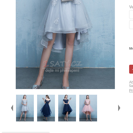
V
Mn
Ab
ša
Pr