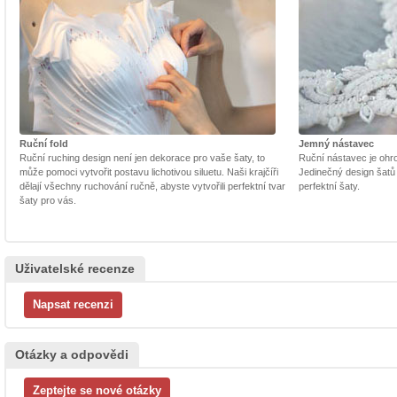
Ruční fold
Jemný nástavec
Ruční ruching design není jen dekorace pro vaše šaty, to
Ruční nástavec je ohrom
může pomoci vytvořit postavu lichotivou siluetu. Naši krajčíři
Jedinečný design šatů
dělají všechny ruchování ručně, abyste vytvořili perfektní tvar
perfektní šaty.
šaty pro vás.
Uživatelské recenze
Otázky a odpovědi