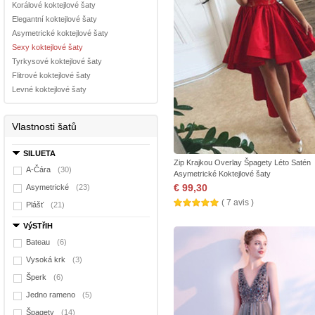
Korálové koktejlové šaty
Elegantní koktejlové šaty
Asymetrické koktejlové šaty
Sexy koktejlové šaty
Tyrkysové koktejlové šaty
Flitrové koktejlové šaty
Levné koktejlové šaty
Vlastnosti šatů
SILUETA
Zip Krajkou Overlay Špagety Léto Satén
A-Čára
(30)
Asymetrické Koktejlové šaty
€ 99,30
Asymetrické
(23)
( 7 avis )
Plášť
(21)
VýSTřIH
Bateau
(6)
Vysoká krk
(3)
Šperk
(6)
Jedno rameno
(5)
Špagety
(14)