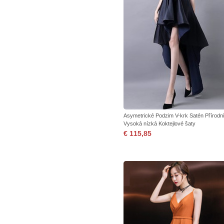
Asymetrické Podzim V-krk Satén Přírodn
Vysoká nízká Koktejlové šaty
€ 115,85