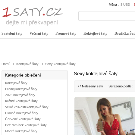
Měna :
$ USD
Svatební šaty
Večerní šaty
Promové šaty
Koktejlové šaty
Družička Šat
Domů
Koktejlové šaty
Sexy koktejlové šaty
Sexy koktejlové šaty
Kategorie oblečení
Koktejlové šaty
77 Nalezeny šaty
Seřazeno podle :
Prodej koktejlové šaty
2023 koktejlové šaty
Krátké koktejlové šaty
Velké velikosti koktejlové šaty
Dlouhé koktejlové šaty
Červené koktejlové šaty
Bez ramínek koktejlové šaty
Modré koktejlové šaty