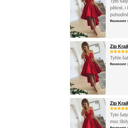
Tyto šaty
pěkné, i 
pohodln
Recenzent 
Zip Kra
Tyhle ša
Recenzent 
Zip Kra
Tyto šat
moc líbi
Recenzent 