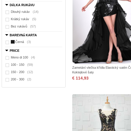
DéLKA RUKáVU
Dlouhý rukáv
(14)
Krátký rukáv
(5)
Bez rukávů
(57)
BAREVNá KARTA
Černá
(3)
PRICE
Meno di 100
(4)
100 - 150
(59)
Zametání vlečka křídla Elastický satén Č
150 - 200
(12)
Koktejlové šaty
€ 114,93
200 - 300
(2)