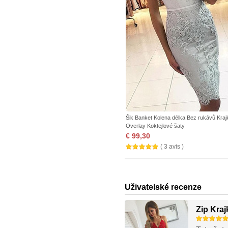
Šik Banket Kolena délka Bez rukávů Kraj
Overlay Koktejlové šaty
€ 99,30
( 3 avis )
Uživatelské recenze
Zip Kra