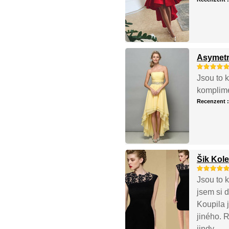
Asymetr
Jsou to k
komplime
Recenzent 
Šik Kole
Jsou to k
jsem si d
Koupila 
jiného. R
jindy.