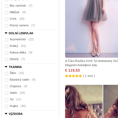
Bez ramínek
(7)
Miláček
(9)
V-krk
(26)
Rosný rameno
(7)
DOLNí LEM/VLAK
Asymetrické
(22)
Krátký
(41)
Kolena délka
(9)
Dlouhý
(7)
A-Čára Rouška V-krk Tyl drahokamy živ
Elegantní Koktejlové šaty
TKANINA
€ 119,53
Šifón
(10)
( 1 avis )
Elastický satén
(4)
Organza
(4)
Satén
(20)
Tyl
(17)
Krajka
(46)
VýZDOBA