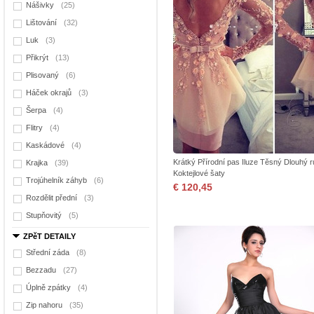
Nášivky
(25)
Lištování
(32)
Luk
(3)
Přikrýt
(13)
Plisovaný
(6)
Háček okrajů
(3)
Šerpa
(4)
Flitry
(4)
Kaskádové
(4)
Krátký Přírodní pas Iluze Těsný Dlouhý 
Krajka
(39)
Koktejlové šaty
Trojúhelník záhyb
(6)
€ 120,45
Rozdělit přední
(3)
Stupňovitý
(5)
ZPěT DETAILY
Střední záda
(8)
Bezzadu
(27)
Úplně zpátky
(4)
Zip nahoru
(35)