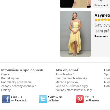
Recenzent 
Asymetr
Šaty byl
jsem prá
Recenzent 
Informácie o spoločnosti
Ako objednať
Pla
O nás
Ako objednať
Spôs
Kontaktuj nás
Sledovanie objednávky
spô
Podmienky používania
Meracia príručka
Mies
Zásady ochrany osobných
Vejít se & Průvodce styly
odo
Odh
údajov
Ohlasy
Základy starostlivosti o šaty
Like us
Follow us
Pin us
on Facebook
on Twitter
on Pinterest