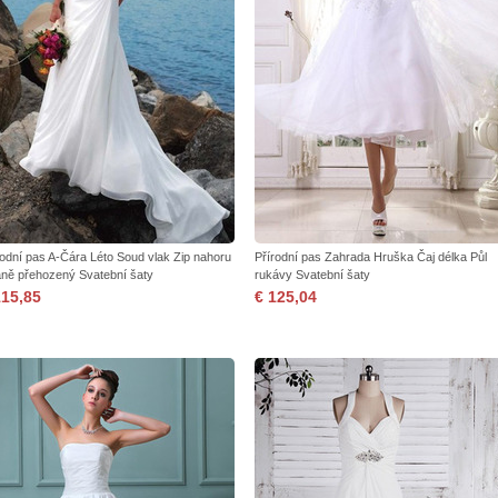
rodní pas A-Čára Léto Soud vlak Zip nahoru
Přírodní pas Zahrada Hruška Čaj délka Půl
aně přehozený Svatební šaty
rukávy Svatební šaty
115,85
€ 125,04