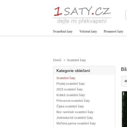
Svatební šaty
Večerní šaty
Promové šaty
Domů
Svatební šaty
Bí
Kategorie oblečení
Svatební šaty
4
Prodej svatební šaty
2023 svatební šaty
Krátké svatební šaty
Princezna svatební šaty
Čipka svatební šaty
Bez ramínek svatební šaty
Jednoduché svatební šaty
Mořská panna svatební šaty