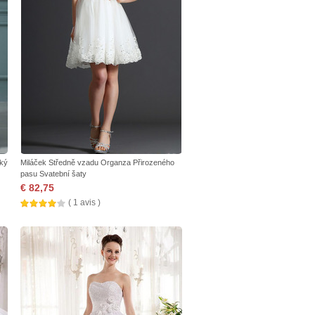
cký
Miláček Středně vzadu Organza Přirozeného
pasu Svatební šaty
€ 82,75
( 1 avis )