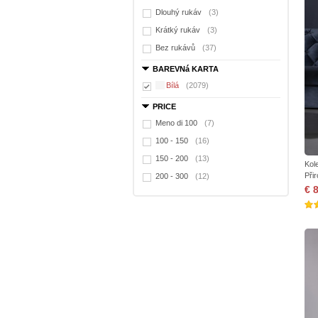
Dlouhý rukáv
(3)
Krátký rukáv
(3)
Bez rukávů
(37)
BAREVNá KARTA
Bílá
(2079)
PRICE
Meno di 100
(7)
100 - 150
(16)
150 - 200
(13)
Kol
Při
200 - 300
(12)
€ 