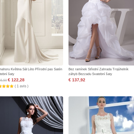
 nahoru Květina Sál Léto Přírodní pas Satén
Bez ramínek Střední Zahrada Trojúhelník
tební šaty
záhyb Bezzadu Svatební šaty
€ 122,28
€ 137,92
65,50
( 1 avis )