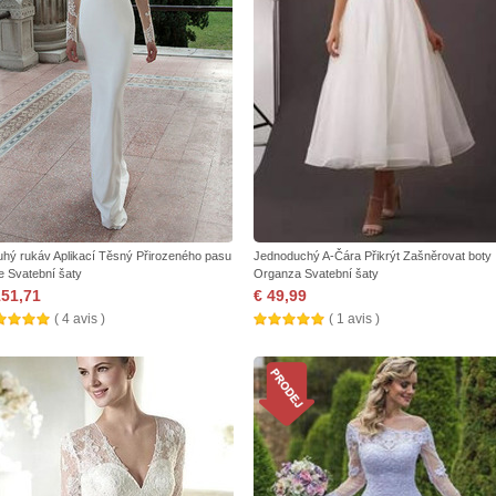
uhý rukáv Aplikací Těsný Přirozeného pasu
Jednoduchý A-Čára Přikrýt Zašněrovat boty
ze Svatební šaty
Organza Svatební šaty
151,71
€ 49,99
( 4 avis )
( 1 avis )