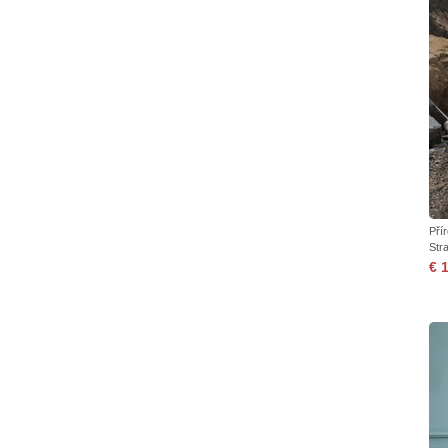
Pří
Str
€ 