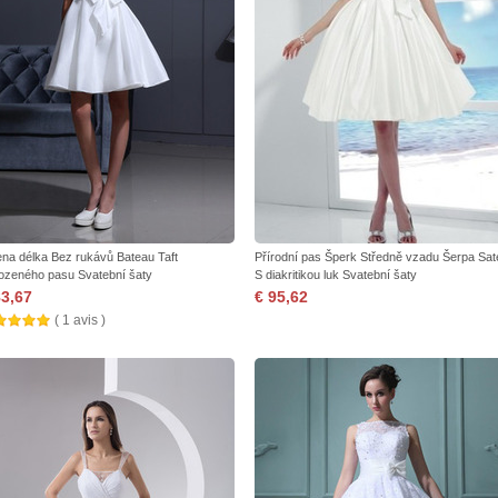
ena délka Bez rukávů Bateau Taft
Přírodní pas Šperk Středně vzadu Šerpa Sat
rozeného pasu Svatební šaty
S diakritikou luk Svatební šaty
83,67
€ 95,62
( 1 avis )