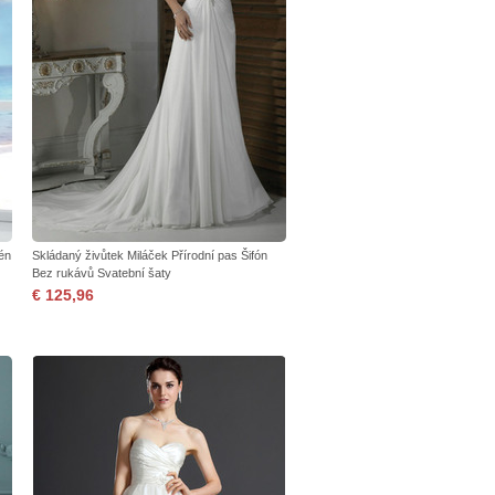
én
Skládaný živůtek Miláček Přírodní pas Šifón
Bez rukávů Svatební šaty
€ 125,96