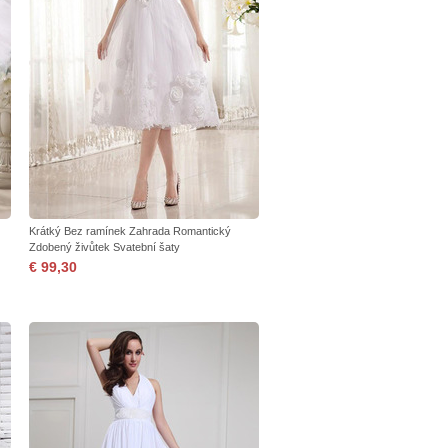
Krátký Bez ramínek Zahrada Romantický
Zdobený živůtek Svatební šaty
€ 99,30