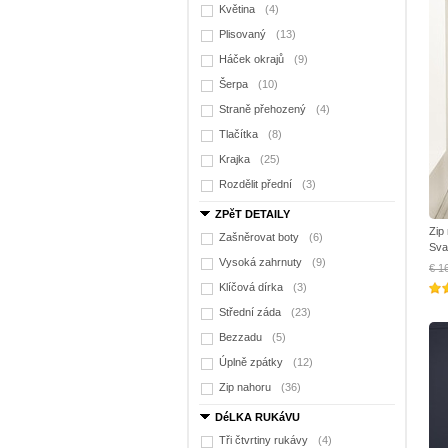
Květina
(4)
Plisovaný
(13)
Háček okrajů
(9)
Šerpa
(10)
Straně přehozený
(4)
Tlačítka
(8)
Krajka
(25)
Rozdělit přední
(3)
ZPěT DETAILY
Zip
Zašněrovat boty
(6)
Sva
Vysoká zahrnuty
(9)
€ 1
Klíčová dírka
(3)
Střední záda
(23)
Bezzadu
(5)
Úplně zpátky
(12)
Zip nahoru
(36)
DéLKA RUKáVU
Tři čtvrtiny rukávy
(4)