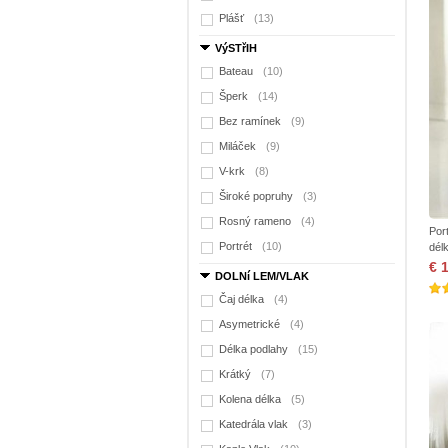
Plášť
(13)
VýSTřIH
Bateau
(10)
Šperk
(14)
Bez ramínek
(9)
Miláček
(9)
V-krk
(8)
Široké popruhy
(3)
Rosný rameno
(4)
Por
Portrét
(10)
dél
€ 
DOLNí LEM/VLAK
Čaj délka
(4)
Asymetrické
(4)
Délka podlahy
(15)
Krátký
(7)
Kolena délka
(5)
Katedrála vlak
(3)