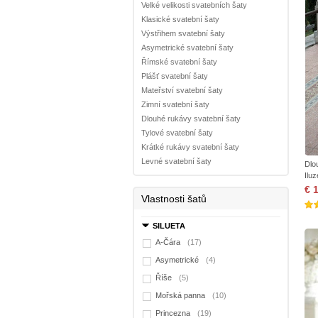
Velké velikosti svatebních šaty
Klasické svatební šaty
Výstřihem svatební šaty
Asymetrické svatební šaty
Římské svatební šaty
Plášť svatební šaty
Mateřství svatební šaty
Zimní svatební šaty
Dlouhé rukávy svatební šaty
Tylové svatební šaty
Krátké rukávy svatební šaty
Levné svatební šaty
Dlo
Ilu
€ 
Vlastnosti šatů
SILUETA
A-Čára
(17)
Asymetrické
(4)
Říše
(5)
Mořská panna
(10)
Princezna
(19)