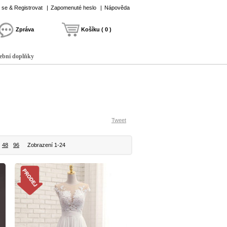
t se & Registrovat
|
Zapomenuté heslo
|
Nápověda
Zpráva
Košíku ( 0 )
ební doplňky
Tweet
48
96
Zobrazení 1-24