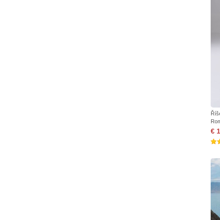
Říš
Rom
€ 