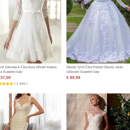
trét Zahrada A-Čára Iluze Střední Kolena
Dlouhý Tyl A-Čára Podzim Dlouhý rukáv
ka Svatební šaty
Lištování Svatební šaty
137,00
€ 89,99
( 1 avis )