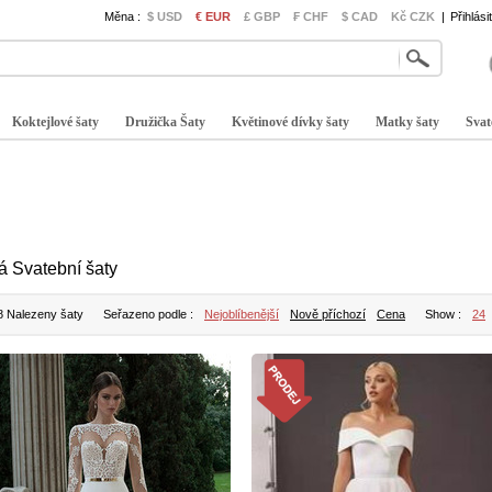
Měna :
$ USD
€ EUR
£ GBP
₣ CHF
$ CAD
Kč CZK
|
Přihlási
Koktejlové šaty
Družička Šaty
Květinové dívky šaty
Matky šaty
Svat
lá Svatební šaty
8 Nalezeny šaty
Seřazeno podle :
Nejoblíbenější
Nově příchozí
Cena
Show :
24