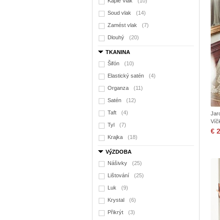
Kaple Vlak
(10)
Soud vlak
(14)
Zamést vlak
(7)
Dlouhý
(20)
TKANINA
Šifón
(10)
Elastický satén
(4)
Organza
(11)
Satén
(12)
Taft
(4)
Jar
Víč
Tyl
(7)
€ 
Krajka
(18)
VýZDOBA
Nášivky
(25)
Lištování
(25)
Luk
(9)
Krystal
(6)
Přikrýt
(3)