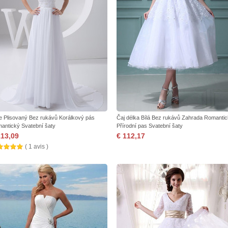
e Plisovaný Bez rukávů Korálkový pás
Čaj délka Bílá Bez rukávů Zahrada Romanti
antický Svatební šaty
Přírodní pas Svatební šaty
113,09
€ 112,17
( 1 avis )