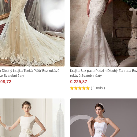
o Dlouhý Krajka Tenká Plášť Bez rukávů
Krajka Bez pasu Podzim Dlouhý Zahrada Be
ko Svatební šaty
rukávů Svatební šaty
208,72
€ 229,87
( 1 avis )