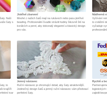
Jiskřivé zbarvení
Nádherná v
 šaty. Naši
Mnohé z našich šatů mají na rukávech nebo pasu jiskřivé
Vyšívání rei
 vaše šaty s
beading. Profesionální švadle strávili hodiny šikovně šití na
to zvláštní d
korálcích a perel, aby dokonalý elegantní a klasický design
vyžaduje vyni
pro vás.
profesionáln
Jemný nástavec
Rychlé a b
aty, to
Ruční nástavec je ohromující detail, aby šaty atraktivnější.
Partnerujem
ši krajčíři
Jedinečný design šatů a jemný ruční nástavec vám představí
logistickýc
rfektní tvar
perfektní šaty.
zajistili bez