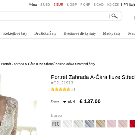
Měna :
$ USD
€ EUR
£ GBP
₣ CHF
$ CAD
Kč CZK
|
Přihlási
Koktejlové šaty
Družička Šaty
Květinové dívky šaty
Matky šaty
Svat
Portrét Zahrada A-Čára Iluze Střední Kolena délka Svatební šaty
Portrét Zahrada A-Čára Iluze Střed
#C2121913
(1)
€ 137,00
Cena
EUR
barva