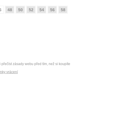
6
48
50
52
54
56
58
i přečíst zásady webu před tím, než si koupíte
nky vrácení