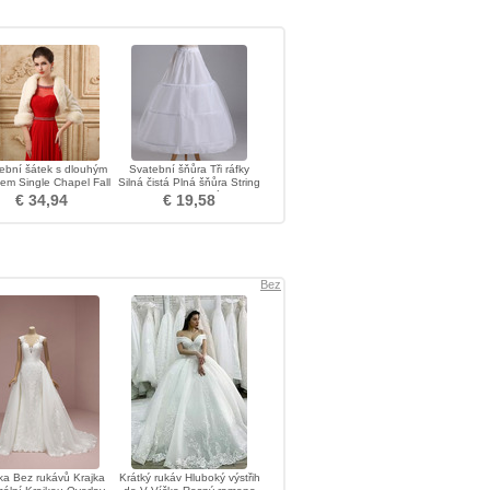
ební šátek s dlouhým
Svatební šňůra Tři ráfky
em Single Chapel Fall
Silná čistá Plná šňůra String
Fur
Nastavitelná
€ 34,94
€ 19,58
Bez
ka Bez rukávů Krajka
Krátký rukáv Hluboký výstřih