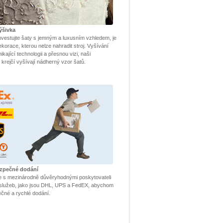
ýšivka
nvestujte šaty s jemným a luxusním vzhledem, je
ekorace, kterou nelze nahradit stroj. Vyšívání
kající technologii a přesnou vizi, naši
í krejčí vyšívají nádherný vzor šatů.
ezpečné dodání
e s mezinárodně důvěryhodnými poskytovateli
h služeb, jako jsou DHL, UPS a FedEX, abychom
pečné a rychlé dodání.