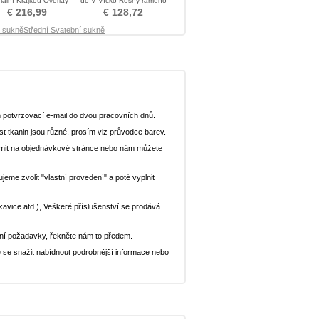
ální Krajkou Overlay
do V Víčko Rosný rameno
Svatební šaty
Svatební šaty
€ 216,99
€ 128,72
í sukně
Střední Svatební sukně
 potvrzovací e-mail do dvou pracovních dnů.
st tkanin jsou různé, prosím viz průvodce barev.
ědomit na objednávkové stránce nebo nám můžete
eme zvolit "vlastní provedení" a poté vyplnit
ukavice atd.), Veškeré příslušenství se prodává
ní požadavky, řekněte nám to předem.
 se snažit nabídnout podrobnější informace nebo