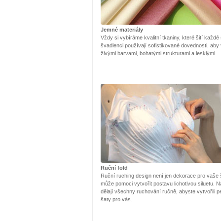
Jemné materiály
Vždy si vybíráme kvalitní tkaniny, které šití každé
švadlenci používají sofistikované dovednosti, aby
živými barvami, bohatými strukturami a lesklými.
Ruční fold
Ruční ruching design není jen dekorace pro vaše š
může pomoci vytvořit postavu lichotivou siluetu. Na
dělají všechny ruchování ručně, abyste vytvořili pe
šaty pro vás.