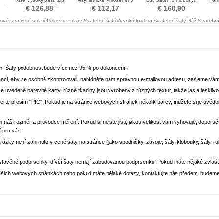
Říše Vysoký pasu Zip
Asymetrické Přirozeného
Luk Satén S hlubokým
Form
ní
nahoru Svatební šaty
pasu Svatební šaty
výstřihem Svatební šaty
€ 126,88
€ 112,17
€ 160,90
lové svatební sukně
Polovina rukáv Svatební šatů
Vysoká krytina Svatební šaty
Pláž Svatebn
em. Šaty podobnost bude více než 95 % po dokončení.
nci, aby se osobně zkontrolovali, nabídněte nám správnou e-mailovou adresu, zašleme vám
še uvedené barevné karty, různé tkaniny jsou vyrobeny z různých textur, takže jas a lesklivo
yberte prosím "PIC". Pokud je na stránce webových stránek několik barev, můžete si je uv
m náš rozměr a průvodce měření. Pokud si nejste jisti, jakou velikost vám vyhovuje, doporučuj
í pro vás.
brázky není zahrnuto v ceně šaty na stránce (jako spodničky, závoje, šály, klobouky, šály, r
stavěné podprsenky, dívčí šaty nemají zabudovanou podprsenku. Pokud máte nějaké zvlášt
a našich webových stránkách nebo pokud máte nějaké dotazy, kontaktujte nás předem, budeme