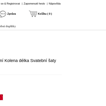
t se & Registrovat
|
Zapomenuté heslo
|
Nápověda
Zpráva
Košíku ( 0 )
ební doplňky
ní Kolena délka Svatební šaty