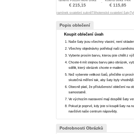
rameno Podzim Moře dívka
Kolena délka V-krk
Svatební šaty
Přirozeného pasu Svateb
€ 215,15
€ 115,85
šaty
ramínek svatební sukně
Těhotenské svatební šaty
Ty
Popis oblečení
Koupit oblečení úvah
Naše šaty jsou všechny vlastní, není sklad
Všechny objednávky potřebují naši zaměstna
Vyberte prosím barvu, kterou jste chtěli z vý
Chcete-li mít stejnou barvu jako obrázek, v
sdělit, který obrázek chcete e-mailem.
Než vyberete velikost šatů, přečtěte si prosí
skutečná měření tak, aby šaty byly vhodnějš
Obecně platí, že příslušenství oblečení na o
samostatně.
Ve výchozím nastavení mají dospělé šaty ve
Pokud je poprvé, kdy jste si koupili šaty n
navštívit naše centrum nápovědy.
Podrobnosti Obrázků