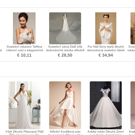
Svatební rukavice Taffeta
Svatební závoj čistě bílá
Fur Hall Sexy teplý dlouhý
Svat
al
církevní uzel s elegantními
Jednoduchá stezka středně
slonovinový svatební šátek
rukáv
náušnicemi
dlouhá pružina
€ 10,11
€ 28,50
€ 34,94
V-krk Dlouhý Plisovaný Pláž
Střední Korálkový pás
Krátký rukáv Dlouhý Zimní
Kraj