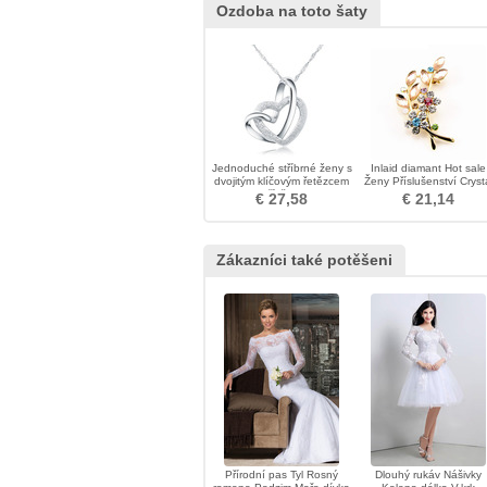
Ozdoba na toto šaty
Jednoduché stříbrné ženy s
Inlaid diamant Hot sale
dvojitým klíčovým řetězcem
Ženy Příslušenství Cryst
& přívěskem
Leaf Brooch
€ 27,58
€ 21,14
Zákazníci také potěšeni
Přírodní pas Tyl Rosný
Dlouhý rukáv Nášivky