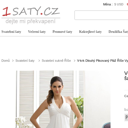
Měna :
$ USD
Svatební šaty
Večerní šaty
Promové šaty
Koktejlové šaty
Družička Šat
Domů
Svatební šaty
Svatební sukně Říše
V-krk Dlouhý Plisovaný Pláž Říše V
V
š
C
b