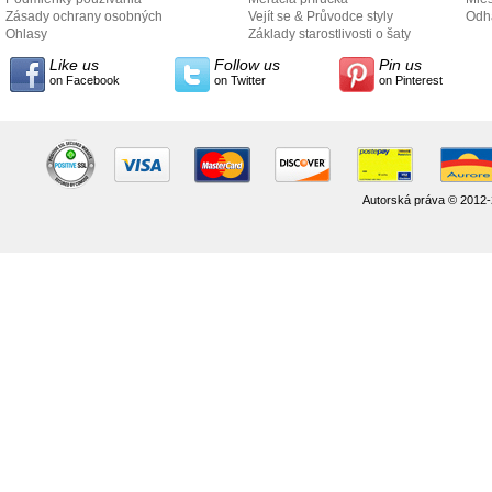
Zásady ochrany osobných
Vejít se & Průvodce styly
odo
Odh
údajov
Ohlasy
Základy starostlivosti o šaty
Like us
Follow us
Pin us
on Facebook
on Twitter
on Pinterest
Autorská práva © 2012