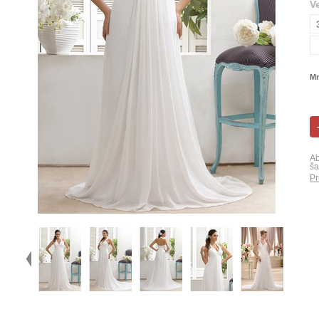
V
Mn
Ab
ša
Pr