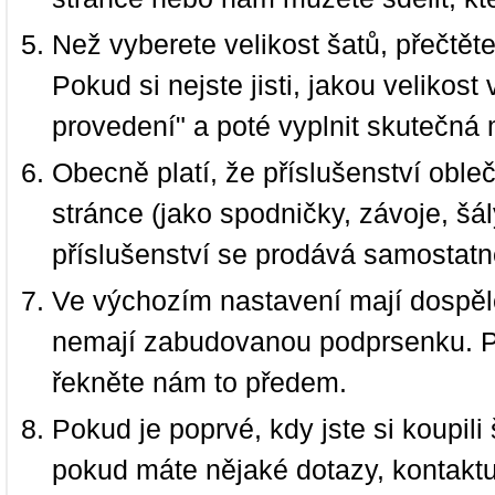
Než vyberete velikost šatů, přečtět
Pokud si nejste jisti, jakou velikos
provedení" a poté vyplnit skutečná 
Obecně platí, že příslušenství oble
stránce (jako spodničky, závoje, šál
příslušenství se prodává samostatn
Ve výchozím nastavení mají dospělé
nemají zabudovanou podprsenku. P
řekněte nám to předem.
Pokud je poprvé, kdy jste si koupi
pokud máte nějaké dotazy, kontakt