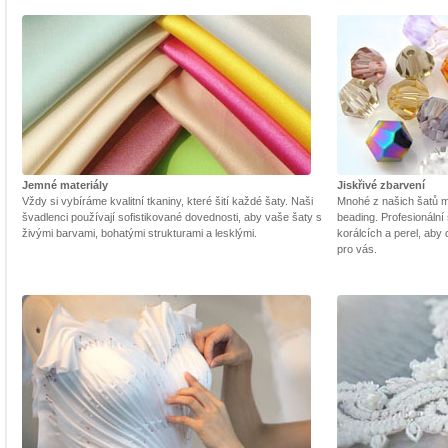
Jemné materiály
Jiskřivé zbarvení
Vždy si vybíráme kvalitní tkaniny, které šití každé šaty. Naši
Mnohé z našich šatů m
švadlenci používají sofistikované dovednosti, aby vaše šaty s
beading. Profesionální 
živými barvami, bohatými strukturami a lesklými.
korálcích a perel, aby
pro vás.