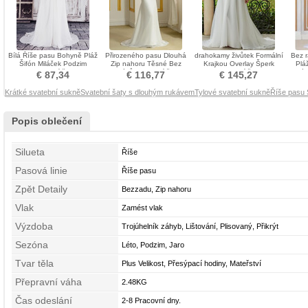
Bílá Říše pasu Bohyně Pláž
Přirozeného pasu Dlouhá
drahokamy živůtek Formální
Bez 
Šifón Miláček Podzim
Zip nahoru Těsné Bez
Krajkou Overlay Šperk
Plá
Svatební šaty
rukávů Svatební šaty
Svatební šaty
Trojúh
€ 87,34
€ 116,77
€ 145,27
Krátké svatební sukně
Svatební šaty s dlouhým rukávem
Tylové svatební sukně
Říše pasu 
Popis oblečení
Silueta
Říše
Pasová linie
Říše pasu
Zpět Detaily
Bezzadu, Zip nahoru
Vlak
Zamést vlak
Výzdoba
Trojúhelník záhyb, Lištování, Plisovaný, Přikrýt
Sezóna
Léto, Podzim, Jaro
Tvar těla
Plus Velikost, Přesýpací hodiny, Mateřství
Přepravní váha
2.48KG
Čas odeslání
2-8 Pracovní dny.