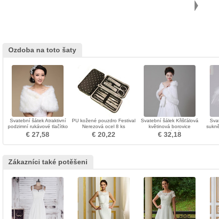
Ozdoba na toto šaty
Svatební šátek Atraktivní
PU kožené pouzdro Festival
Svatební šálek Křišťálová
Svat
podzimní rukávové tlačítko
Nerezová ocel 8 ks
květinová borovice
sukně
Romantická místnost
€ 27,58
€ 20,22
€ 32,18
Zákazníci také potěšeni