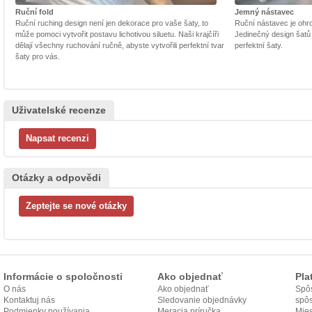
Ruční fold
Jemný nástavec
Ruční ruching design není jen dekorace pro vaše šaty, to
Ruční nástavec je ohrom
může pomoci vytvořit postavu lichotivou siluetu. Naši krajčíři
Jedinečný design šatů
dělají všechny ruchování ručně, abyste vytvořili perfektní tvar
perfektní šaty.
šaty pro vás.
Uživatelské recenze
Otázky a odpovědi
Informácie o spoločnosti
Ako objednať
Pla
O nás
Ako objednať
Spôs
Kontaktuj nás
Sledovanie objednávky
spô
Podmienky používania
Meracia príručka
Mies