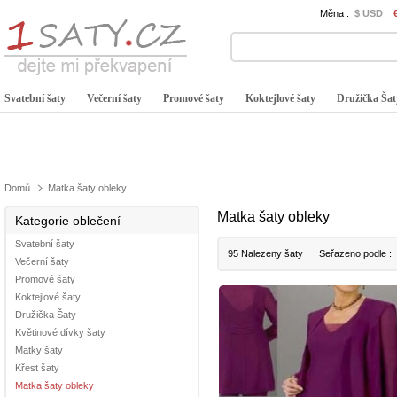
Měna :
$ USD
Svatební šaty
Večerní šaty
Promové šaty
Koktejlové šaty
Družička Šat
Domů
Matka šaty obleky
Matka šaty obleky
Kategorie oblečení
Svatební šaty
95 Nalezeny šaty
Seřazeno podle :
Večerní šaty
Promové šaty
Koktejlové šaty
Družička Šaty
Květinové dívky šaty
Matky šaty
Křest šaty
Matka šaty obleky