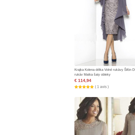
Krajka Kolena délka Volné rukávy Šifón D
rukáv Matka šaty obleky
€ 114,94
( 1 avis )