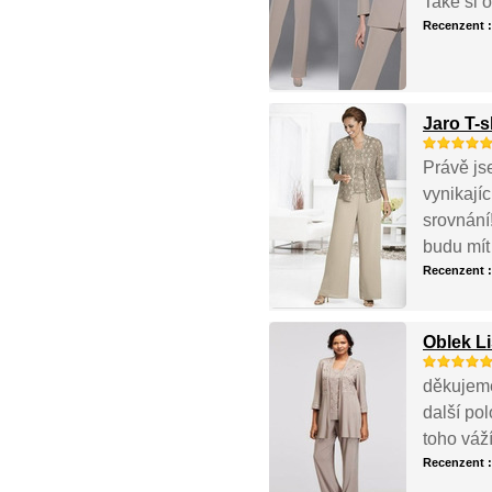
Také si 
Recenzent 
Jaro T-s
Právě js
vynikají
srovnání
budu mít 
Recenzent 
Oblek Li
děkujeme
další po
toho váž
Recenzent 