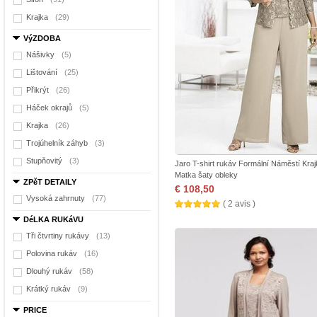
Krajka
(29)
VýZDOBA
Nášivky
(5)
Lištování
(25)
Přikrýt
(26)
Háček okrajů
(5)
Krajka
(26)
Trojúhelník záhyb
(3)
Stupňovitý
(3)
Jaro T-shirt rukáv Formální Náměstí Kraj
Matka šaty obleky
ZPěT DETAILY
€ 108,50
Vysoká zahrnuty
(77)
( 2 avis )
DéLKA RUKáVU
Tři čtvrtiny rukávy
(13)
Polovina rukáv
(16)
Dlouhý rukáv
(58)
Krátký rukáv
(9)
PRICE