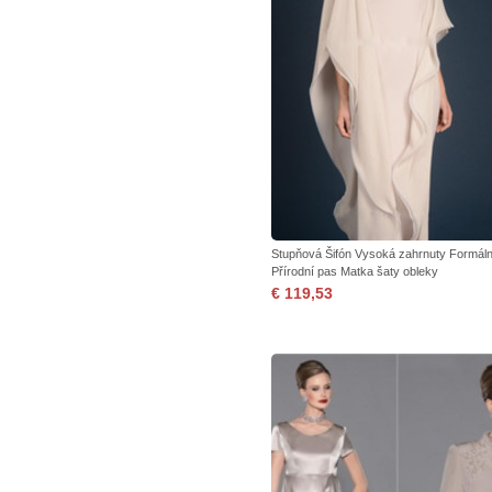
Stupňová Šifón Vysoká zahrnuty Formáln
Přírodní pas Matka šaty obleky
€ 119,53