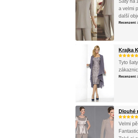
Šaty na z
a velmi 
další ob
Recenzent 
Krajka 
Tyto šat
zákaznic
Recenzent 
Dlouhé 
Velmi pě
Fantastic