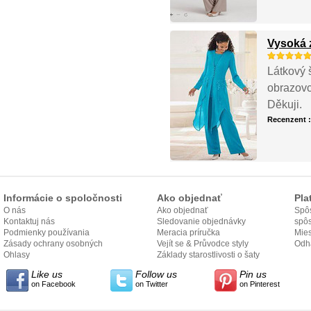
Vysoká z
Látkový 
obrazovc
Děkuji.
Recenzent 
Informácie o spoločnosti
Ako objednať
Pla
O nás
Ako objednať
Spôs
Kontaktuj nás
Sledovanie objednávky
spô
Podmienky používania
Meracia príručka
Mies
Zásady ochrany osobných
Vejít se & Průvodce styly
odo
Odh
údajov
Ohlasy
Základy starostlivosti o šaty
Like us
Follow us
Pin us
on Facebook
on Twitter
on Pinterest