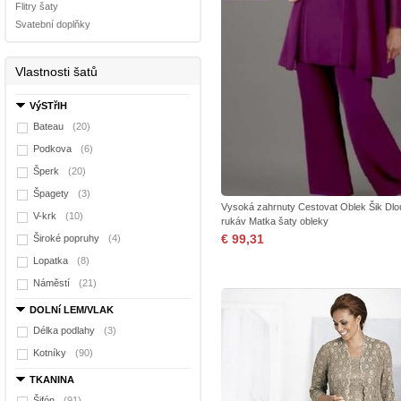
Flitry šaty
Svatební doplňky
Vlastnosti šatů
VýSTřIH
Bateau
(20)
Podkova
(6)
Šperk
(20)
Špagety
(3)
Vysoká zahrnuty Cestovat Oblek Šik Dl
V-krk
(10)
rukáv Matka šaty obleky
€ 99,31
Široké popruhy
(4)
Lopatka
(8)
Náměstí
(21)
DOLNí LEM/VLAK
Délka podlahy
(3)
Kotníky
(90)
TKANINA
Šifón
(91)