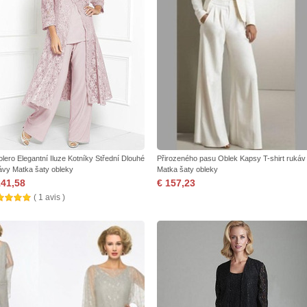
olero Elegantní Iluze Kotníky Střední Dlouhé
Přirozeného pasu Oblek Kapsy T-shirt rukáv
ávy Matka šaty obleky
Matka šaty obleky
141,58
€ 157,23
( 1 avis )