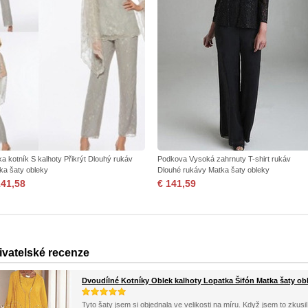
ka kotník S kalhoty Přikrýt Dlouhý rukáv
Podkova Vysoká zahrnuty T-shirt rukáv
ka šaty obleky
Dlouhé rukávy Matka šaty obleky
141,58
€ 141,59
ivatelské recenze
Dvoudílné Kotníky Oblek kalhoty Lopatka Šifón Matka šaty ob
Tyto šaty jsem si objednala ve velikosti na míru. Když jsem to zkusi