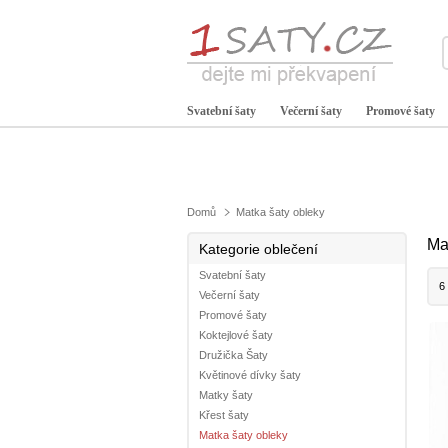
Svatební šaty
Večerní šaty
Promové šaty
Domů
Matka šaty obleky
Ma
Kategorie oblečení
Svatební šaty
6
Večerní šaty
Promové šaty
Koktejlové šaty
Družička Šaty
Květinové dívky šaty
Matky šaty
Křest šaty
Matka šaty obleky