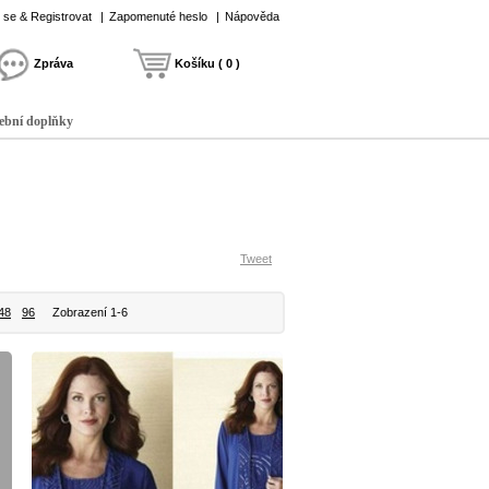
t se & Registrovat
|
Zapomenuté heslo
|
Nápověda
Zpráva
Košíku ( 0 )
ební doplňky
Tweet
48
96
Zobrazení 1-6