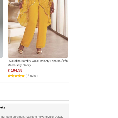
Dvoudílné Kotníky Oblek kalhoty Lopatka Šifón
Matka šaty obleky
€ 164,58
( 2 avis )
leky
l, byl jsem ohromen, naprosto mi vyhovuje! Detaily