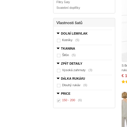
Flitry šaty
Svatební doplňky
Vlastnosti šatů
DOLNí LEM/VLAK
Kotníky
(5)
TKANINA
Šifón
(5)
ZPěT DETAILY
S B
Vysoká zahrnuty
(3)
ruk
€ 
DéLKA RUKáVU
Dlouhý rukáv
(6)
PRICE
150 - 200
(6)