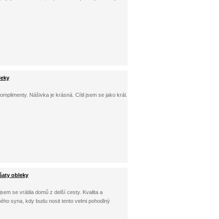
leky
plimenty. Nášivka je krásná. Cítil jsem se jako král.
šaty obleky
sem se vrátila domů z delší cesty. Kvalita a
mého syna, kdy budu nosit tento velmi pohodlný