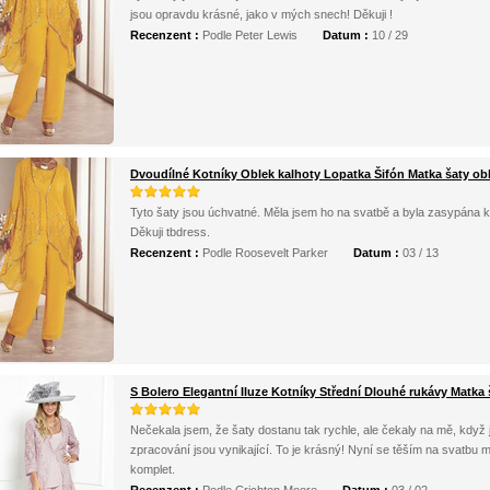
jsou opravdu krásné, jako v mých snech! Děkuji !
Recenzent :
Podle Peter Lewis
Datum :
10 / 29
Dvoudílné Kotníky Oblek kalhoty Lopatka Šifón Matka šaty ob
Tyto šaty jsou úchvatné. Měla jsem ho na svatbě a byla zasypána kom
Děkuji tbdress.
Recenzent :
Podle Roosevelt Parker
Datum :
03 / 13
S Bolero Elegantní Iluze Kotníky Střední Dlouhé rukávy Matka 
Nečekala jsem, že šaty dostanu tak rychle, ale čekaly na mě, když j
zpracování jsou vynikající. To je krásný! Nyní se těším na svatbu 
komplet.