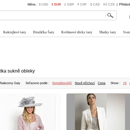
Měna :
$ USD
€ EUR
£ GBP
₣ CHF
$ CAD
Kč CZK
|
Přihlási
Koktejlové šaty
Družička Šaty
Květinové dívky šaty
Matky šaty
Svat
tka sukně obleky
 Nalezeny šaty
Seřazeno podle :
Nejoblíbenější
Nově příchozí
Cena
Show :
24