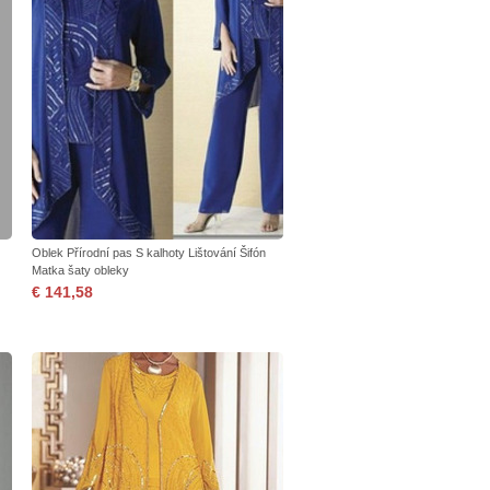
Oblek Přírodní pas S kalhoty Lištování Šifón
Matka šaty obleky
€ 141,58