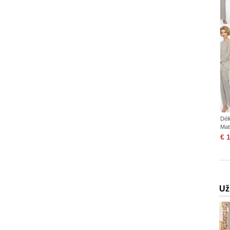
Dél
Mat
€ 
Už